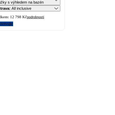
ůžky s výhledem na bazén
trava
:
All inclusive
lkem:
12 798 Kč
podrobnosti
zervujte