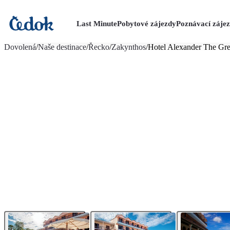
Last Minute
Pobytové zájezdy
Poznávací záje
více fotografií (23)
Dovolená
/
Naše destinace
/
Řecko
/
Zakynthos
/
Hotel Alexander The Gre