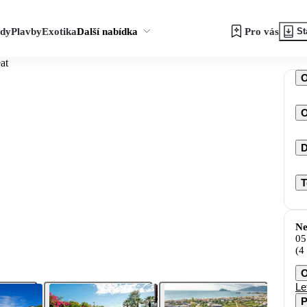
zdy
Plavby
Exotika
Další nabídka
Pro vás
St
at
O
D
T
Ne
05
(4
O
Le
P