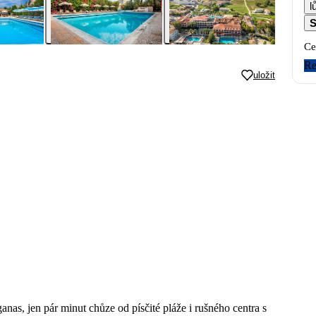
l
S
Ce
Re
uložit
anas, jen pár minut chůze od písčité pláže i rušného centra s