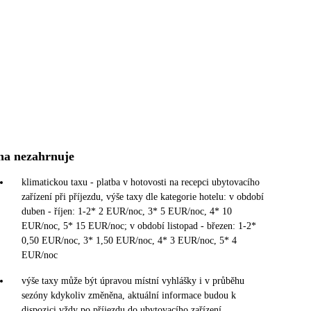
na nezahrnuje
klimatickou taxu - platba v hotovosti na recepci ubytovacího
zařízení při příjezdu, výše taxy dle kategorie hotelu: v období
duben - říjen: 1-2* 2 EUR/noc, 3* 5 EUR/noc, 4* 10
EUR/noc, 5* 15 EUR/noc; v období listopad - březen: 1-2*
0,50 EUR/noc, 3* 1,50 EUR/noc, 4* 3 EUR/noc, 5* 4
EUR/noc
výše taxy může být úpravou místní vyhlášky i v průběhu
sezóny kdykoliv změněna, aktuální informace budou k
dispozici vždy po příjezdu do ubytovacího zařízení