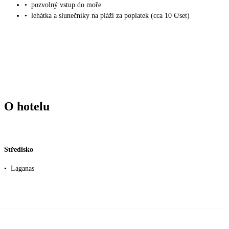
•
pozvolný vstup do moře
•
lehátka a slunečníky na pláži za poplatek (cca 10 €/set)
O hotelu
Středisko
•
Laganas