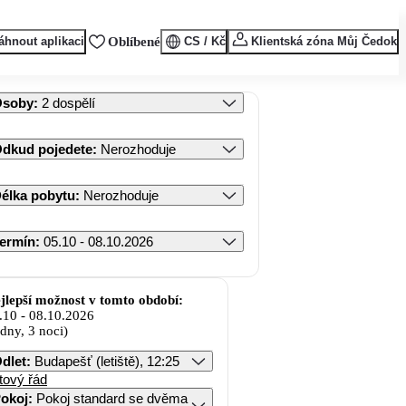
áhnout aplikaci
Oblíbené
CS / Kč
Klientská zóna Můj Čedok
Osoby
:
2 dospělí
dkud pojedete
:
Nerozhoduje
élka pobytu
:
Nerozhoduje
ermín
:
05.10 - 08.10.2026
jlepší možnost v tomto období:
.10
-
08.10.2026
 dny, 3 noci)
dlet
:
Budapešť (letiště), 12:25
tový řád
okoj
:
Pokoj standard se dvěma