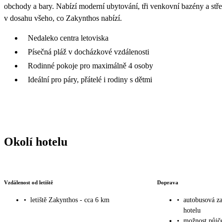
obchody a bary. Nabízí moderní ubytování, tři venkovní bazény a st
v dosahu všeho, co Zakynthos nabízí.
Nedaleko centra letoviska
Písečná pláž v docházkové vzdálenosti
Rodinné pokoje pro maximálně 4 osoby
Ideální pro páry, přátelé i rodiny s dětmi
Okolí hotelu
Vzdálenost od letiště
Doprava
•
letiště Zakynthos - cca 6 km
•
autobusová za
hotelu
•
možnost půjče