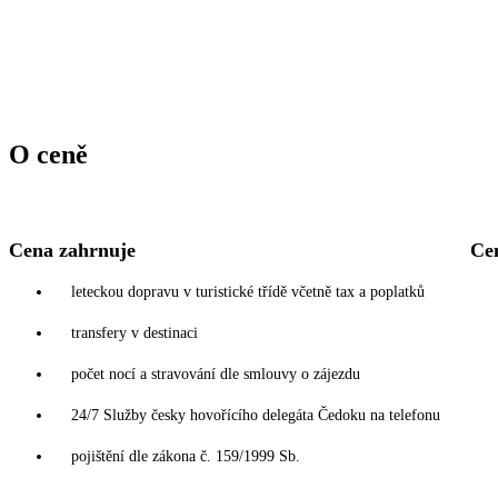
O ceně
Cena zahrnuje
Ce
leteckou dopravu v turistické třídě včetně tax a poplatků
transfery v destinaci
počet nocí a stravování dle smlouvy o zájezdu
24/7 Služby česky hovořícího delegáta Čedoku na telefonu
pojištění dle zákona č. 159/1999 Sb.