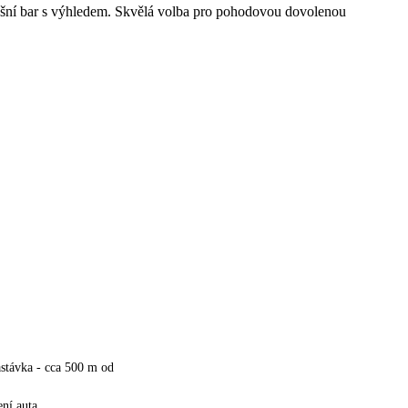
řešní bar s výhledem. Skvělá volba pro pohodovou dovolenou
stávka - cca 500 m od
ní auta