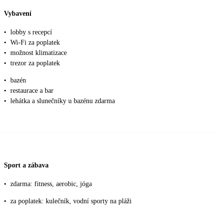
Vybavení
•
lobby s recepcí
•
Wi-Fi za poplatek
•
možnost klimatizace
•
trezor za poplatek
•
bazén
•
restaurace a bar
•
lehátka a slunečníky u bazénu zdarma
Sport a zábava
•
zdarma: fitness, aerobic, jóga
•
za poplatek: kulečník, vodní sporty na pláži