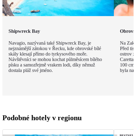
Shipwreck Bay
Obrovsk
Navagio, nazývaná také Shipwreck Bay, je
Na Zakyn
nejznámější zátokou v Řecku, kde obrovské bílé
Před tisí
skály klesají přímo do tyrkysového moře.
ostrov z
Návštěvníci se mohou kochat půlměsícem bílého
Caretta 
písku a samozřejmě vrakem lodi, díky němuž
100 cm a
dostala pláž své jméno.
byla na 
Podobné hotely v regionu
BESTSEL