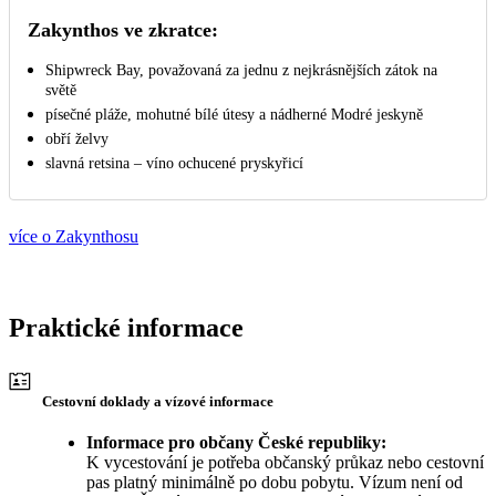
Zakynthos ve zkratce:
Shipwreck Bay, považovaná za jednu z nejkrásnějších zátok na
světě
písečné pláže, mohutné bílé útesy a nádherné Modré jeskyně
obří želvy
slavná retsina – víno ochucené pryskyřicí
více o Zakynthosu
Praktické informace
Cestovní doklady a vízové informace
Informace pro občany České republiky:
K vycestování je potřeba občanský průkaz nebo cestovní
pas platný minimálně po dobu pobytu. Vízum není od