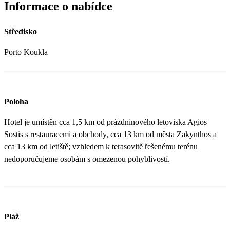
Informace o nabídce
Středisko
Porto Koukla
Poloha
Hotel je umístěn cca 1,5 km od prázdninového letoviska Agios
Sostis s restauracemi a obchody, cca 13 km od města Zakynthos a
cca 13 km od letiště; vzhledem k terasovitě řešenému terénu
nedoporučujeme osobám s omezenou pohyblivostí.
Pláž