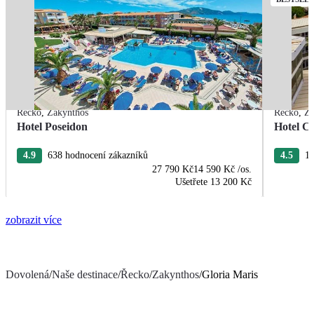
Řecko
,
Zakynthos
Řecko
,
Za
Hotel Poseidon
Hotel C
4.9
638 hodnocení zákazníků
4.5
16
27 790 Kč
14 590 Kč
/os.
Ušetřete
13 200 Kč
zobrazit více
Dovolená
/
Naše destinace
/
Řecko
/
Zakynthos
/
Gloria Maris