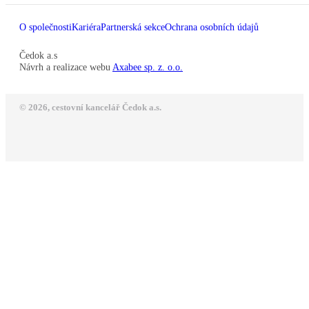
O společnosti
Kariéra
Partnerská sekce
Ochrana osobních údajů
Čedok a.s
Návrh a realizace webu
Axabee sp. z. o.o.
© 2026, cestovní kancelář Čedok a.s.