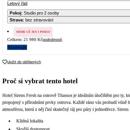
Letový řád
Pokoj
:
Studio pro 2 osoby
Strava
:
bez stravování
MÁME UŽ JEN 1 POKOJ
Celkem:
21 980 Kč
podrobnosti
Rezervujte
uložit do oblíbených
Proč si vybrat tento hotel
Hotel Sirens Fresh na ostrově Thassos je ideálním útočištěm pro ty, k
propojený s přírodními prvky ostrova. Každé ráno vás probudí vůně b
atmosférou, která z něj činí skutečný ráj pro páry i jednotlivce. Siren
Klidná lokalita
Skvělá dostupnost