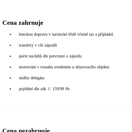
Cena zahrnuje
leteckou dopravu v turistické třídě včetně tax a příplatků
transfery v cíli zájezdů
počet noclehů dle potvrzení o zájezdu
stravování v rozsahu uvedeném u ubytovacího objektu
služby delegáta
pojištění dle zák. č. 159/99 Sb.
Cena nezahrnuje