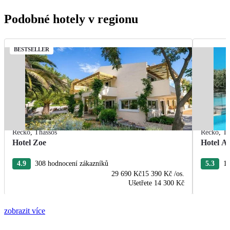
Podobné hotely v regionu
BESTSELLER
Řecko
,
Thassos
Řecko
,
Th
Hotel Zoe
Hotel Ae
4.9
308 hodnocení zákazníků
5.3
12
29 690 Kč
15 390 Kč
/os.
Ušetřete
14 300 Kč
zobrazit více