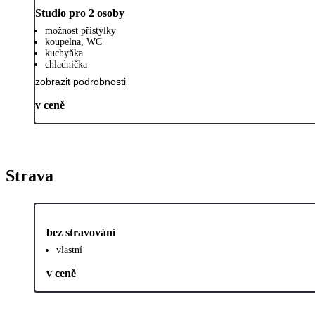
Studio pro 2 osoby
možnost přistýlky
koupelna, WC
kuchyňka
chladnička
zobrazit podrobnosti
v ceně
Strava
bez stravování
vlastní
v ceně