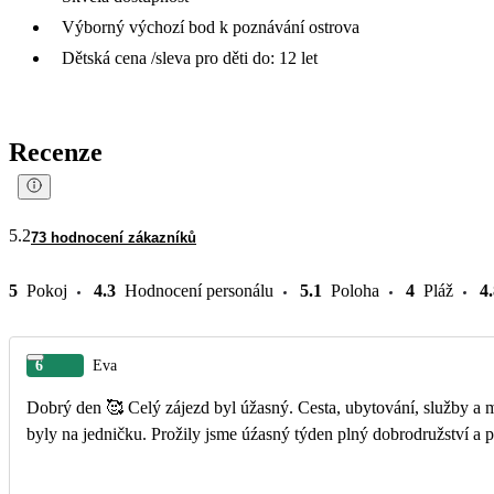
Výborný výchozí bod k poznávání ostrova
Dětská cena /sleva pro děti do: 12 let
Recenze
5.2
73 hodnocení zákazníků
5
Pokoj
4.3
Hodnocení personálu
5.1
Poloha
4
Pláž
4
6
Eva
Dobrý den 🥰 Celý zájezd byl úžasný. Cesta, ubytování, služby a milé vztřícné delegátky. Byly jsme všechny 3 kolegyně z práce mile překvapeny. Fakultativní výlety