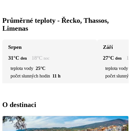
Průměrné teploty - Řecko, Thassos,
Limenas
Srpen
Září
31
°C
18
°C
27
°C
1
den
noc
den
teplota vody
25°C
teplota vody
počet slunných hodin
11 h
počet slunnýc
O destinaci