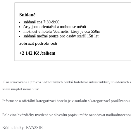
Snídaně
snídaně cca 7:30-9:00
časy jsou orientační a mohou se měnit
možnost v hotelu Vournelis, který je cca 550m
snídaně možné pouze pro osoby starší 15ti let
zobrazit podrobnosti
+2 142 Kč /celkem
Čas stravování a provoz jednotlivých prvků hotelové infrastruktury uvedenýc
které majitel nemá vliv.
Informace o oficiální kategorizaci hotelu je v souladu s kategorizací používanou 
Polovina hvězdičky uvedená ve slovním popisu může označovat nadhodnocenou n
Kód nabídky:
KVA2SIR