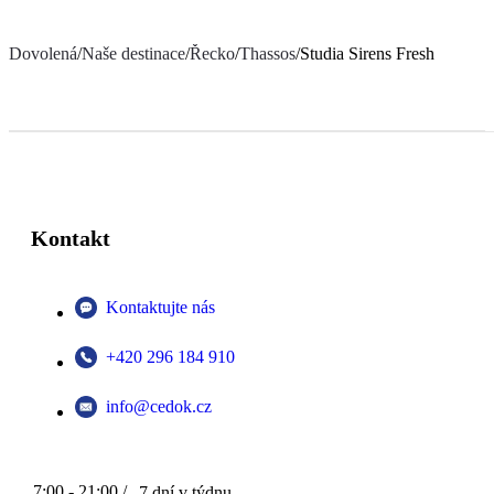
Dovolená
/
Naše destinace
/
Řecko
/
Thassos
/
Studia Sirens Fresh
Kontakt
Kontaktujte nás
+420 296 184 910
info@cedok.cz
7:00 - 21:00 /
7 dní v týdnu