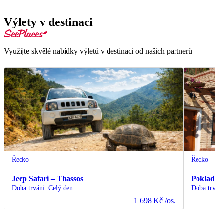
Výlety v destinaci
Využijte skvělé nabídky výletů v destinaci od našich partnerů
Řecko
Řecko
Jeep Safari – Thassos
Poklady
Doba trvání
:
Celý den
Doba trvá
1 698 Kč
/os.