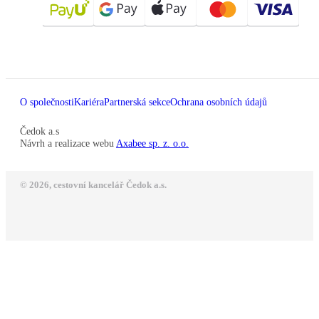
O společnosti
Kariéra
Partnerská sekce
Ochrana osobních údajů
Čedok a.s
Návrh a realizace webu
Axabee sp. z. o.o.
© 2026, cestovní kancelář Čedok a.s.