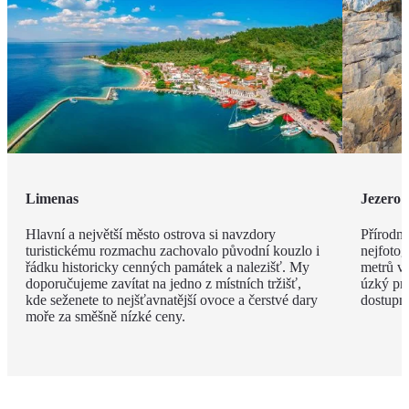
Limenas
Jezero 
Hlavní a největší město ostrova si navzdory
Přírodní
turistickému rozmachu zachovalo původní kouzlo i
nejfotog
řádku historicky cenných památek a nalezišť. My
metrů v
doporučujeme zavítat na jedno z místních tržišť,
úzký pru
kde seženete to nejšťavnatější ovoce a čerstvé dary
dostupné
moře za směšně nízké ceny.