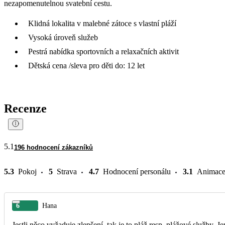
nezapomenutelnou svatební cestu.
Klidná lokalita v malebné zátoce s vlastní pláží
Vysoká úroveň služeb
Pestrá nabídka sportovních a relaxačních aktivit
Dětská cena /sleva pro děti do: 12 let
Recenze
5.1
196 hodnocení zákazníků
5.3
Pokoj
5
Strava
4.7
Hodnocení personálu
3.1
Animac
6
Hana
Jestli něco vyžaduje zlepšení, tak je to pláž resp. plážové služby. 