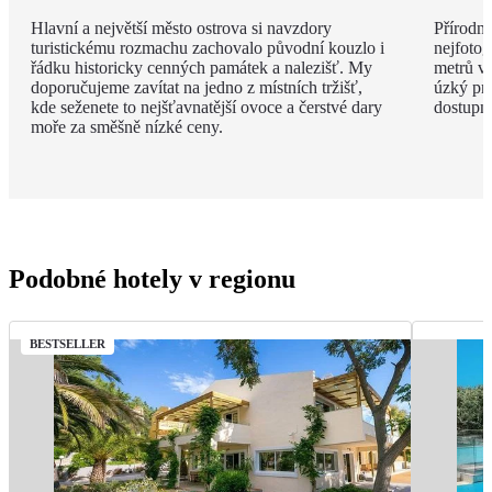
Hlavní a největší město ostrova si navzdory
Přírodní
turistickému rozmachu zachovalo původní kouzlo i
nejfotog
řádku historicky cenných památek a nalezišť. My
metrů v
doporučujeme zavítat na jedno z místních tržišť,
úzký pru
kde seženete to nejšťavnatější ovoce a čerstvé dary
dostupné
moře za směšně nízké ceny.
Podobné hotely v regionu
BESTSELLER