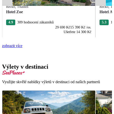
Řecko
,
Thassos
Řecko
,
Th
Hotel Zoe
Hotel Ae
4.9
309 hodnocení zákazníků
5.3
12
29 690 Kč
15 390 Kč
/os.
Ušetřete
14 300 Kč
zobrazit více
Výlety v destinaci
Využijte skvělé nabídky výletů v destinaci od našich partnerů