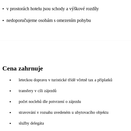
•
v prostorách hotelu jsou schody a výškové rozdíly
•
nedoporučujeme osobám s omezením pohybu
Cena zahrnuje
leteckou dopravu v turistické třídě včetně tax a příplatků
transfery v cíli zájezdů
počet noclehů dle potvrzení o zájezdu
stravování v rozsahu uvedeném u ubytovacího objektu
služby delegáta