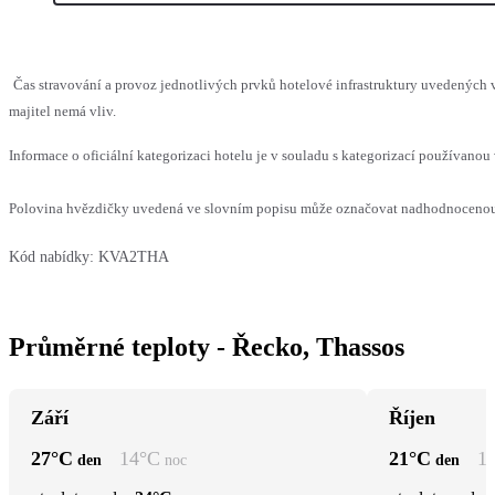
Čas stravování a provoz jednotlivých prvků hotelové infrastruktury uvedenýc
majitel nemá vliv.
Informace o oficiální kategorizaci hotelu je v souladu s kategorizací používanou 
Polovina hvězdičky uvedená ve slovním popisu může označovat nadhodnocenou n
Kód nabídky:
KVA2THA
Průměrné teploty - Řecko, Thassos
Září
Říjen
27
°C
14
°C
21
°C
1
den
noc
den