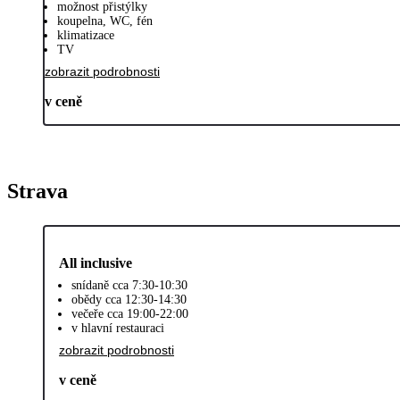
možnost přistýlky
koupelna, WC, fén
klimatizace
TV
zobrazit podrobnosti
v ceně
Strava
All inclusive
snídaně cca 7:30-10:30
obědy cca 12:30-14:30
večeře cca 19:00-22:00
v hlavní restauraci
zobrazit podrobnosti
v ceně