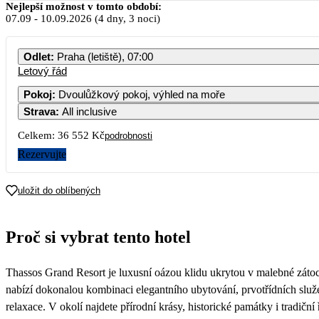
Nejlepší možnost v tomto období:
07.09
-
10.09.2026
(4 dny, 3 noci)
Odlet
:
Praha (letiště), 07:00
Letový řád
Pokoj
:
Dvoulůžkový pokoj, výhled na moře
Strava
:
All inclusive
Celkem:
36 552 Kč
podrobnosti
Rezervujte
uložit do oblíbených
Proč si vybrat tento hotel
Thassos Grand Resort je luxusní oázou klidu ukrytou v malebné zátoc
nabízí dokonalou kombinaci elegantního ubytování, prvotřídních služ
relaxace. V okolí najdete přírodní krásy, historické památky i tradi