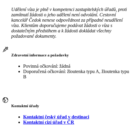
Udělení víza je plně v kompetenci zastupitelských úřadů, proti
zamítnutí žádosti o jeho udělení není odvolání. Cestovní
kancelář Čedok nenese odpovědnost za případné neudělení
víza. Klientům doporučujeme podávat žádosti o víza s
dostatečným předstihem a k žádosti dokládat všechny
požadované dokumenty.
Zdravotní informace a požadavky
Povinná očkování: žádná
Doporučená očkování: žloutenka typu A, žloutenka typu
B
Kontaktní úřady
Kontaktní český úřad v destinaci
Kontaktní cizí úřad v ČR