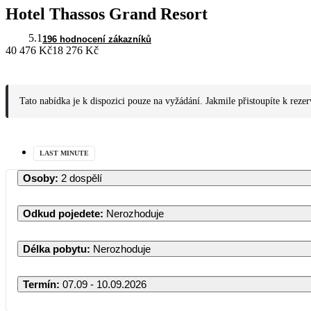
Hotel Thassos Grand Resort
5.1
196 hodnocení zákazníků
40 476 Kč
18 276 Kč
Tato nabídka je k dispozici pouze na vyžádání. Jakmile přistoupíte k reze
LAST MINUTE
Osoby
:
2 dospělí
Odkud pojedete
:
Nerozhoduje
Délka pobytu
:
Nerozhoduje
Termín
:
07.09 - 10.09.2026