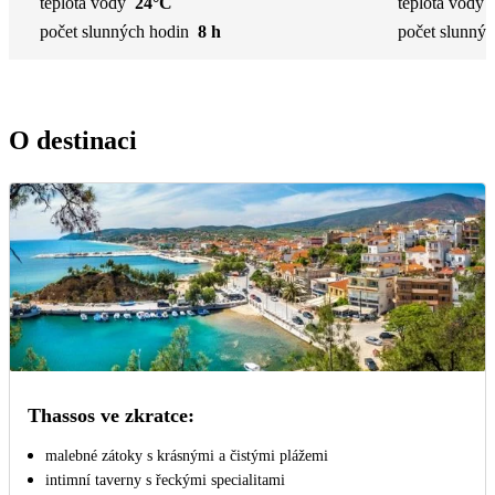
teplota vody
24°C
teplota vody
počet slunných hodin
8 h
počet slunnýc
O destinaci
Thassos ve zkratce:
malebné zátoky s krásnými a čistými plážemi
intimní taverny s řeckými specialitami