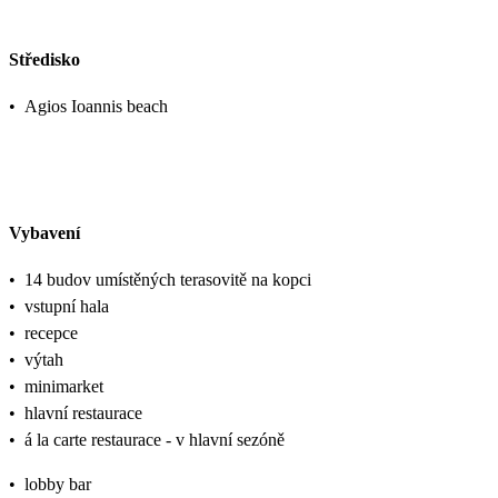
Středisko
•
Agios Ioannis beach
Vybavení
•
14 budov umístěných terasovitě na kopci
•
vstupní hala
•
recepce
•
výtah
•
minimarket
•
hlavní restaurace
•
á la carte restaurace - v hlavní sezóně
•
lobby bar