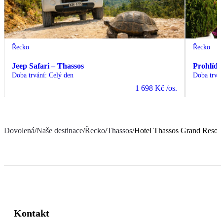
Řecko
Řecko
Jeep Safari – Thassos
Prohlíd
Doba trvání
:
Celý den
Doba trvá
1 698 Kč
/os.
Dovolená
/
Naše destinace
/
Řecko
/
Thassos
/
Hotel Thassos Grand Resor
Kontakt