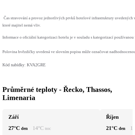
Čas stravování a provoz jednotlivých prvků hotelové infrastruktury uvedenýc
které majitel nemá vliv.
Informace o oficiální kategorizaci hotelu je v souladu s kategorizací používanou 
Polovina hvězdičky uvedená ve slovním popisu může označovat nadhodnocenou n
Kód nabídky:
KVA2GRE
Průměrné teploty - Řecko, Thassos,
Limenaria
Září
Říjen
27
°C
14
°C
21
°C
1
den
noc
den