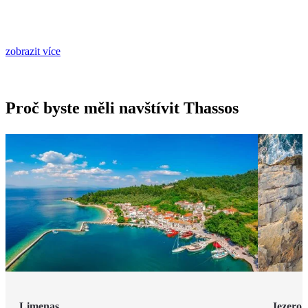
zobrazit více
Proč byste měli navštívit Thassos
Limenas
Jezero 