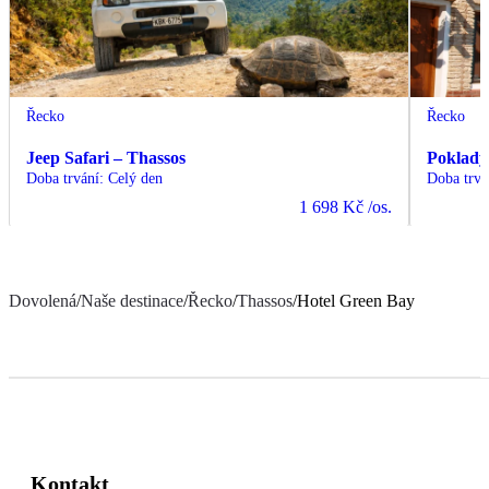
Řecko
Řecko
Jeep Safari – Thassos
Poklady
Doba trvání
:
Celý den
Doba trvá
1 698 Kč
/os.
Dovolená
/
Naše destinace
/
Řecko
/
Thassos
/
Hotel Green Bay
Kontakt