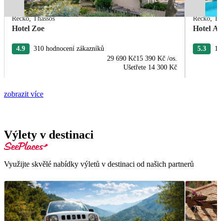
Řecko
,
Thassos
Řecko
,
Th
Hotel Zoe
Hotel Ae
4.9
310 hodnocení zákazníků
5.3
12
29 690 Kč
15 390 Kč
/os.
Ušetřete
14 300 Kč
zobrazit více
Výlety v destinaci
Využijte skvělé nabídky výletů v destinaci od našich partnerů