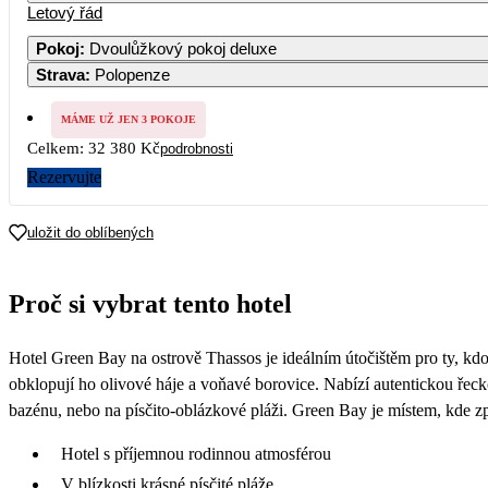
Letový řád
Pokoj
:
Dvoulůžkový pokoj deluxe
Strava
:
Polopenze
MÁME UŽ JEN 3 POKOJE
Celkem:
32 380 Kč
podrobnosti
Rezervujte
uložit do oblíbených
Proč si vybrat tento hotel
Hotel Green Bay na ostrově Thassos je ideálním útočištěm pro ty, kd
obklopují ho olivové háje a voňavé borovice. Nabízí autentickou řeck
bazénu, nebo na písčito-oblázkové pláži. Green Bay je místem, kde z
Hotel s příjemnou rodinnou atmosférou
V blízkosti krásné písčité pláže