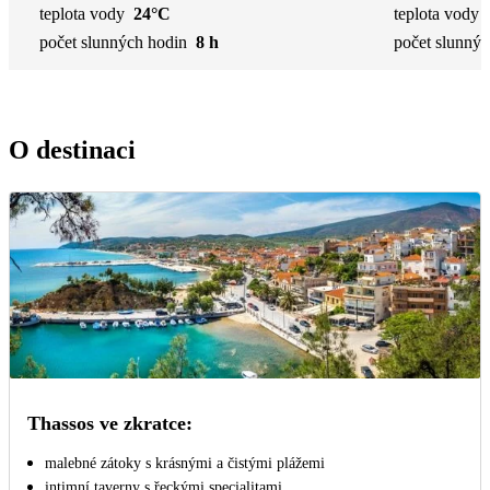
teplota vody
24°C
teplota vody
počet slunných hodin
8 h
počet slunnýc
O destinaci
Thassos ve zkratce:
malebné zátoky s krásnými a čistými plážemi
intimní taverny s řeckými specialitami