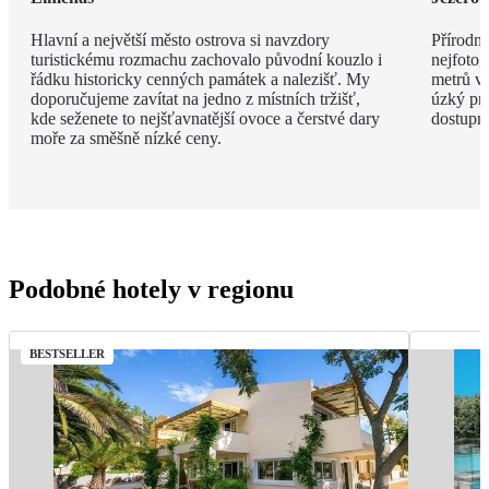
Hlavní a největší město ostrova si navzdory
Přírodní
turistickému rozmachu zachovalo původní kouzlo i
nejfotog
řádku historicky cenných památek a nalezišť. My
metrů v
doporučujeme zavítat na jedno z místních tržišť,
úzký pru
kde seženete to nejšťavnatější ovoce a čerstvé dary
dostupné
moře za směšně nízké ceny.
Podobné hotely v regionu
BESTSELLER