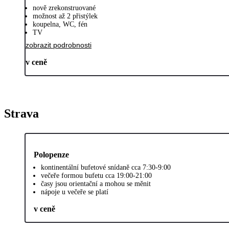
nově zrekonstruované
možnost až 2 přistýlek
koupelna, WC, fén
TV
zobrazit podrobnosti
v ceně
Strava
Polopenze
kontinentální bufetové snídaně cca 7:30-9:00
večeře formou bufetu cca 19:00-21:00
časy jsou orientační a mohou se měnit
nápoje u večeře se platí
v ceně