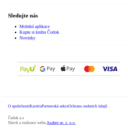
Sledujte nás
Mobilní aplikace
Kupte si knihu Čedok
Novinky
O společnosti
Kariéra
Partnerská sekce
Ochrana osobních údajů
Čedok a.s
Návrh a realizace webu
Axabee sp. z. o.o.