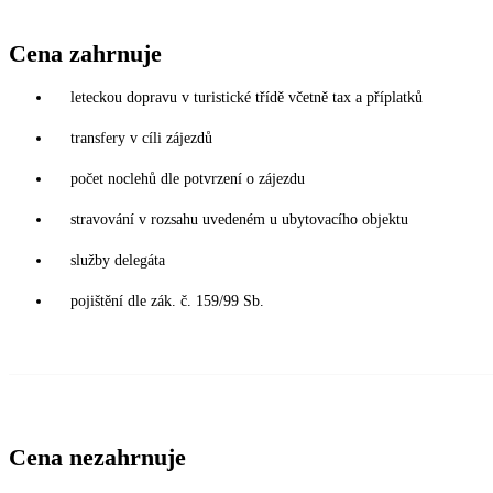
Cena zahrnuje
leteckou dopravu v turistické třídě včetně tax a příplatků
transfery v cíli zájezdů
počet noclehů dle potvrzení o zájezdu
stravování v rozsahu uvedeném u ubytovacího objektu
služby delegáta
pojištění dle zák. č. 159/99 Sb.
Cena nezahrnuje