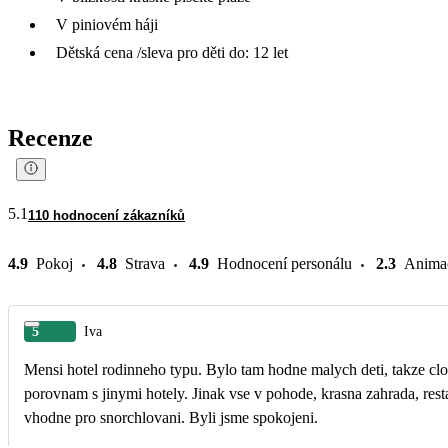
V piniovém háji
Dětská cena /sleva pro děti do: 12 let
Recenze
5.1
110 hodnocení zákazníků
4.9
Pokoj
4.8
Strava
4.9
Hodnocení personálu
2.3
Anima
5
Iva
Mensi hotel rodinneho typu. Bylo tam hodne malych deti, takze clo
porovnam s jinymi hotely. Jinak vse v pohode, krasna zahrada, rest
vhodne pro snorchlovani. Byli jsme spokojeni.