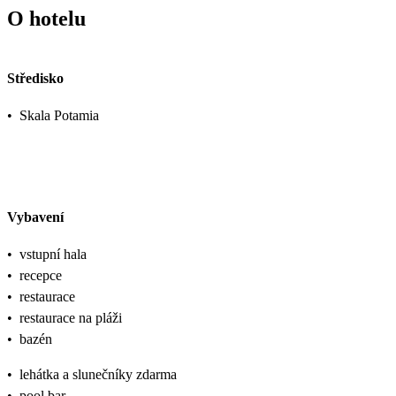
O hotelu
Středisko
•
Skala Potamia
Vybavení
•
vstupní hala
•
recepce
•
restaurace
•
restaurace na pláži
•
bazén
•
lehátka a slunečníky zdarma
•
pool bar