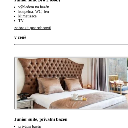
výhledem na bazén
koupelna, WC, fén
klimatizace
TV
zobrazit podrobnosti
v ceně
Junior suite, privátní bazén
privátní bazén