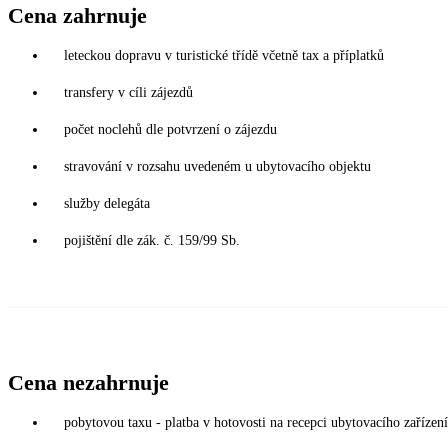
Cena zahrnuje
leteckou dopravu v turistické třídě včetně tax a příplatků
transfery v cíli zájezdů
počet noclehů dle potvrzení o zájezdu
stravování v rozsahu uvedeném u ubytovacího objektu
služby delegáta
pojištění dle zák. č. 159/99 Sb.
Cena nezahrnuje
pobytovou taxu - platba v hotovosti na recepci ubytovacího zařízení