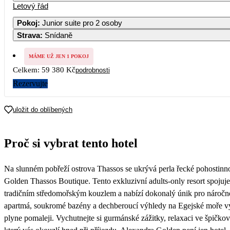
Letový řád
1
2
3
4
5
67 790
Pokoj
:
Junior suite pro 2 osoby
Strava
:
Snídaně
7
8
9
10
11
12
MÁME UŽ JEN 1 POKOJ
14
15
16
17
18
19
Celkem:
59 380 Kč
podrobnosti
Rezervujte
21
22
23
24
25
26
29 690
33 990
uložit do oblíbených
28
29
30
Proč si vybrat tento hotel
Na slunném pobřeží ostrova Thassos se ukrývá perla řecké pohostinno
Golden Thassos Boutique. Tento exkluzivní adults-only resort spojuje
tradičním středomořským kouzlem a nabízí dokonalý únik pro náročné
apartmá, soukromé bazény a dechberoucí výhledy na Egejské moře vyt
plyne pomaleji. Vychutnejte si gurmánské zážitky, relaxaci ve špičkov