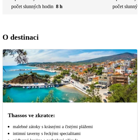
počet slunných hodin
8 h
počet slunnýc
O destinaci
Thassos ve zkratce:
malebné zátoky s krásnými a čistými plážemi
intimní taverny s řeckými specialitami