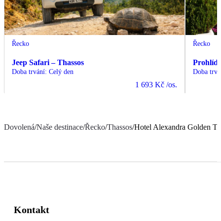
Řecko
Řecko
Jeep Safari – Thassos
Prohlíd
Doba trvání
:
Celý den
Doba trvá
1 693 Kč
/os.
Dovolená
/
Naše destinace
/
Řecko
/
Thassos
/
Hotel Alexandra Golden Th
Kontakt