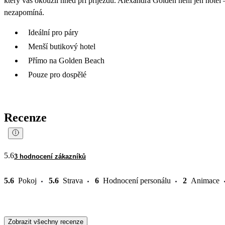
který vás okouzlí hned při příjezdu. Alexandra Golden není jen hotel – 
nezapomíná.
Ideální pro páry
Menší butikový hotel
Přímo na Golden Beach
Pouze pro dospělé
Recenze
5.6
3 hodnocení zákazníků
5.6
Pokoj
5.6
Strava
6
Hodnocení personálu
2
Animace
Zobrazit všechny recenze