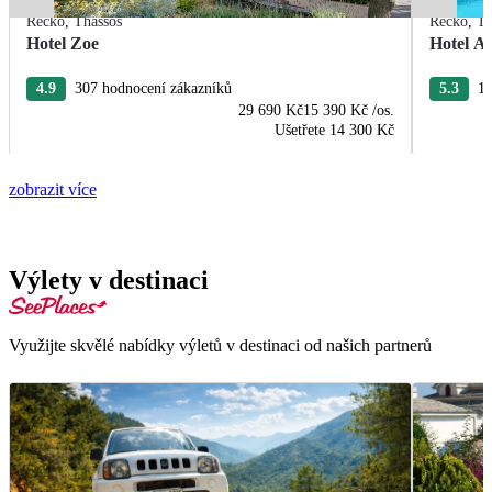
Řecko
,
Thassos
Řecko
,
Th
Hotel Zoe
Hotel Ae
4.9
307 hodnocení zákazníků
5.3
12
29 690 Kč
15 390 Kč
/os.
Ušetřete
14 300 Kč
zobrazit více
Výlety v destinaci
Využijte skvělé nabídky výletů v destinaci od našich partnerů