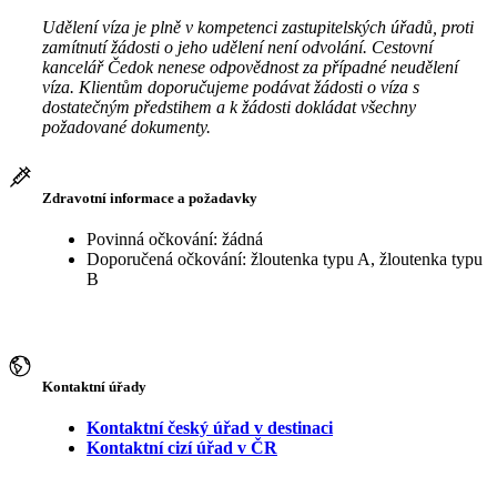
Udělení víza je plně v kompetenci zastupitelských úřadů, proti
zamítnutí žádosti o jeho udělení není odvolání. Cestovní
kancelář Čedok nenese odpovědnost za případné neudělení
víza. Klientům doporučujeme podávat žádosti o víza s
dostatečným předstihem a k žádosti dokládat všechny
požadované dokumenty.
Zdravotní informace a požadavky
Povinná očkování: žádná
Doporučená očkování: žloutenka typu A, žloutenka typu
B
Kontaktní úřady
Kontaktní český úřad v destinaci
Kontaktní cizí úřad v ČR