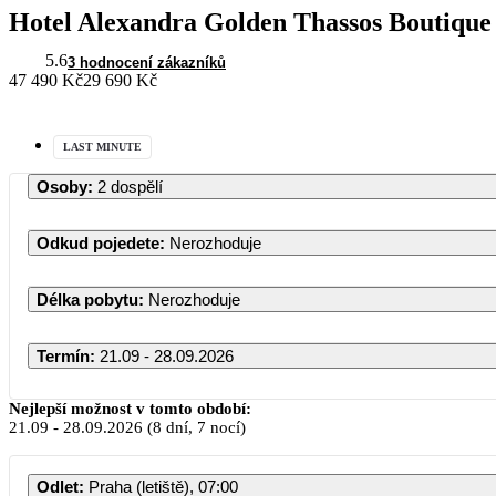
Hotel Alexandra Golden Thassos Boutique
5.6
3 hodnocení zákazníků
47 490 Kč
29 690 Kč
LAST MINUTE
Osoby
:
2 dospělí
Odkud pojedete
:
Nerozhoduje
Délka pobytu
:
Nerozhoduje
Termín
:
21.09 - 28.09.2026
Září 2026
Nejlepší možnost v tomto období:
21.09
-
28.09.2026
(8 dní, 7 nocí)
PO
ÚT
ST
ČT
PÁ
SO
Odlet
:
Praha (letiště), 07:00