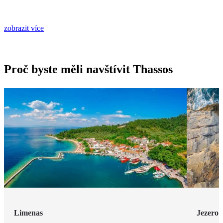
zobrazit více
Proč byste měli navštívit Thassos
Limenas
Jezero 