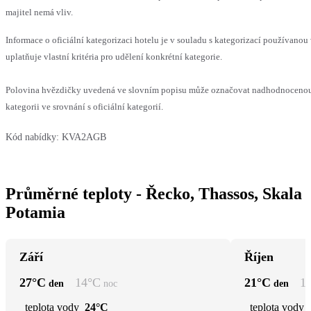
majitel nemá vliv.
Informace o oficiální kategorizaci hotelu je v souladu s kategorizací používanou
uplatňuje vlastní kritéria pro udělení konkrétní kategorie.
Polovina hvězdičky uvedená ve slovním popisu může označovat nadhodnocen
kategorii ve srovnání s oficiální kategorií.
Kód nabídky:
KVA2AGB
Průměrné teploty - Řecko, Thassos, Skala
Potamia
Září
Říjen
27
°C
14
°C
21
°C
1
den
noc
den
teplota vody
24°C
teplota vody