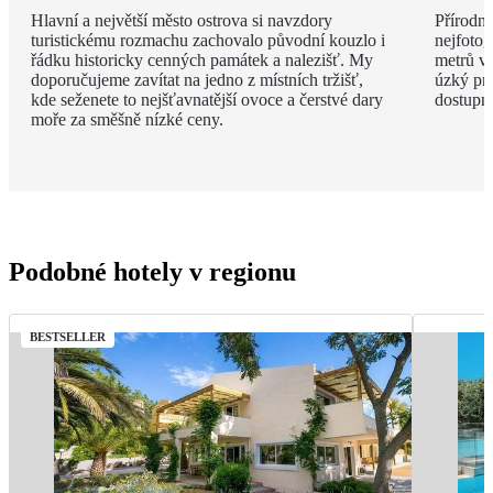
Hlavní a největší město ostrova si navzdory
Přírodní
turistickému rozmachu zachovalo původní kouzlo i
nejfotog
řádku historicky cenných památek a nalezišť. My
metrů v
doporučujeme zavítat na jedno z místních tržišť,
úzký pru
kde seženete to nejšťavnatější ovoce a čerstvé dary
dostupné
moře za směšně nízké ceny.
Podobné hotely v regionu
BESTSELLER