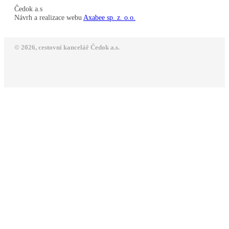
Čedok a.s
Návrh a realizace webu
Axabee sp. z. o.o.
© 2026, cestovní kancelář Čedok a.s.