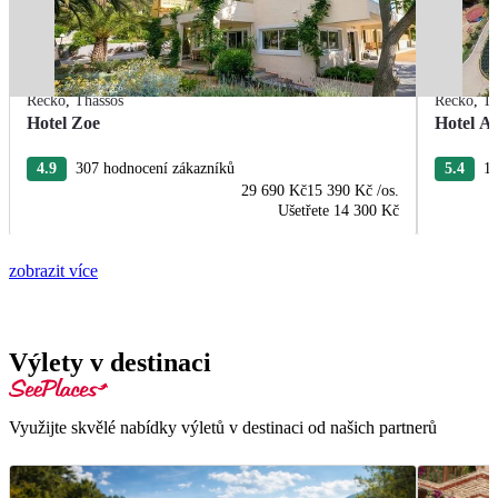
Řecko
,
Thassos
Řecko
,
Th
Hotel Zoe
Hotel A
4.9
307 hodnocení zákazníků
5.4
16
29 690 Kč
15 390 Kč
/os.
Ušetřete
14 300 Kč
zobrazit více
Výlety v destinaci
Využijte skvělé nabídky výletů v destinaci od našich partnerů