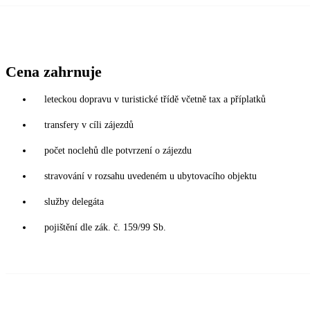
Cena zahrnuje
leteckou dopravu v turistické třídě včetně tax a příplatků
transfery v cíli zájezdů
počet noclehů dle potvrzení o zájezdu
stravování v rozsahu uvedeném u ubytovacího objektu
služby delegáta
pojištění dle zák. č. 159/99 Sb.