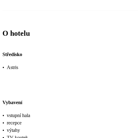
O hotelu
Středisko
•
Astris
Vybavení
•
vstupní hala
•
recepce
•
výtahy
•
TV koutek