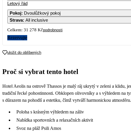
Letový řád
Pokoj
:
Dvoulůžkový pokoj
Strava
:
All inclusive
Celkem:
31 278 Kč
podrobnosti
Rezervujte
uložit do oblíbených
Proč si vybrat tento hotel
Hotel Aeolis na ostrově Thassos je malý ráj ukrytý v zeleni a klidu
tradiční řecké pohostinnosti. Obklopen olivovníky a s výhledem na tyr
s důrazem na pohodlí a estetiku, čímž vytváří harmonickou atmosféru. 
Poloha s krásným výhledem na záliv
Nabídka sportovních a relaxačních aktivit
Svoz na pláž Psili Amos