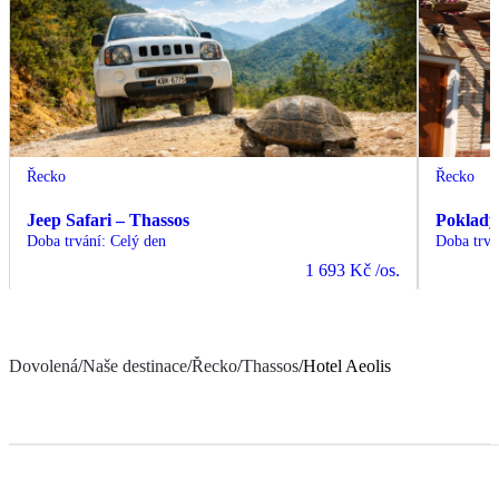
Řecko
Řecko
Jeep Safari – Thassos
Poklady
Doba trvání
:
Celý den
Doba trvá
1 693 Kč
/os.
Dovolená
/
Naše destinace
/
Řecko
/
Thassos
/
Hotel Aeolis