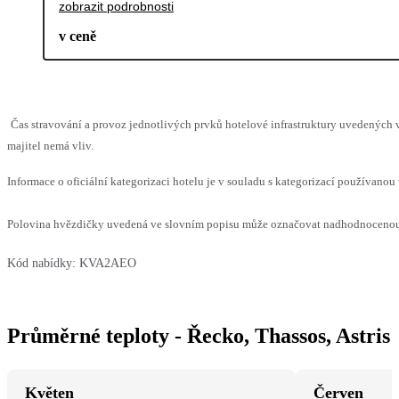
zobrazit podrobnosti
v ceně
Čas stravování a provoz jednotlivých prvků hotelové infrastruktury uvedenýc
majitel nemá vliv.
Informace o oficiální kategorizaci hotelu je v souladu s kategorizací používanou 
Polovina hvězdičky uvedená ve slovním popisu může označovat nadhodnocenou n
Kód nabídky:
KVA2AEO
Průměrné teploty - Řecko, Thassos, Astris
Květen
Červen