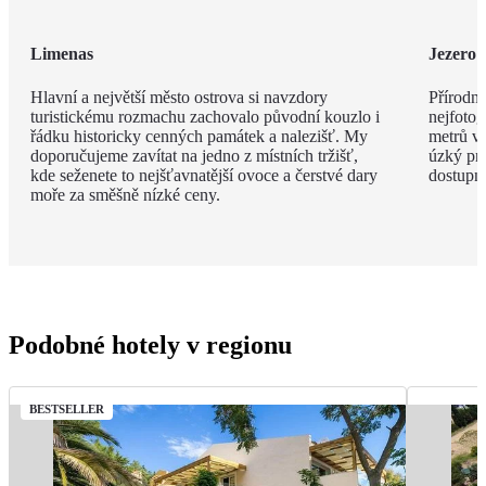
Limenas
Jezero 
Hlavní a největší město ostrova si navzdory
Přírodní
turistickému rozmachu zachovalo původní kouzlo i
nejfotog
řádku historicky cenných památek a nalezišť. My
metrů v
doporučujeme zavítat na jedno z místních tržišť,
úzký pru
kde seženete to nejšťavnatější ovoce a čerstvé dary
dostupné
moře za směšně nízké ceny.
Podobné hotely v regionu
BESTSELLER