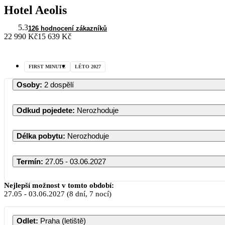
Hotel Aeolis
5.3
126 hodnocení zákazníků
22 990 Kč
15 639 Kč
FIRST MINUTE
LÉTO 2027
Osoby
:
2 dospělí
Odkud pojedete
:
Nerozhoduje
Délka pobytu
:
Nerozhoduje
Termín
:
27.05 - 03.06.2027
Nejlepší možnost v tomto období:
27.05
-
03.06.2027
(8 dní, 7 nocí)
Odlet
:
Praha (letiště)