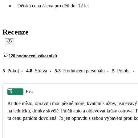
Dětská cena /sleva pro děti do: 12 let
Recenze
5.3
126 hodnocení zákazníků
5
Pokoj
4.8
Strava
5.3
Hodnocení personálu
5
Poloha
5
Eva
Klidné místo, opravdu moc pěkné moře, kvalitní služby, usměvavý p
na jedničku, drinky skvělé. Půjčit auto a objevovat krásy ostrova. T
tu cenu parádní dovolená. Jo jen opravdu s sebou vybavení proti k