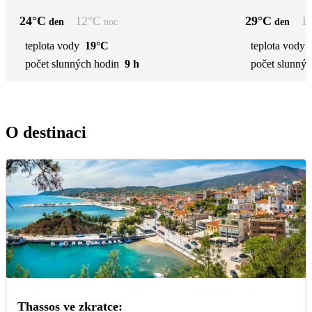
24
°C
12
°C
29
°C
1
den
noc
den
teplota vody
19°C
teplota vody
počet slunných hodin
9 h
počet slunnýc
O destinaci
Thassos ve zkratce: