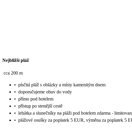
Nejbližší pláž
cca 200 m
•
písčitá pláž s oblázky a místy kamenitým dnem
•
doporučujeme obuv do vody
•
přímo pod hotelem
•
přístup po strmější cestě
•
lehátka a slunečníky na pláži pod hotelem zdarma - limitovan
•
plážové osušky za poplatek 5 EUR, výměna za poplatek 5 