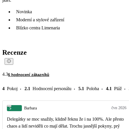
jídel.
Novinka
Moderní a stylové zařízení
Blízko centra Limenaria
Recenze
4.3
6 hodnocení zákazníků
4
Pokoj
2.1
Hodnocení personálu
5.1
Poloha
4.1
Pláž
čvn 2026
5
Barbara
Delegátky se moc snažily, klidně řeknu že i na 100%. Ale přesto
chaos a lidí neviděli co mají dělat. Trochu jasnější pokyny, prý