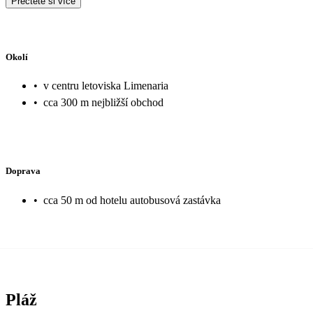
Přečtěte si více
Okolí
•
v centru letoviska Limenaria
•
cca 300 m nejbližší obchod
Doprava
•
cca 50 m od hotelu autobusová zastávka
Pláž