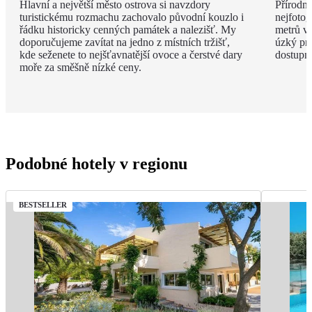
Hlavní a největší město ostrova si navzdory
Přírodní
turistickému rozmachu zachovalo původní kouzlo i
nejfotog
řádku historicky cenných památek a nalezišť. My
metrů v
doporučujeme zavítat na jedno z místních tržišť,
úzký pru
kde seženete to nejšťavnatější ovoce a čerstvé dary
dostupné
moře za směšně nízké ceny.
Podobné hotely v regionu
BESTSELLER