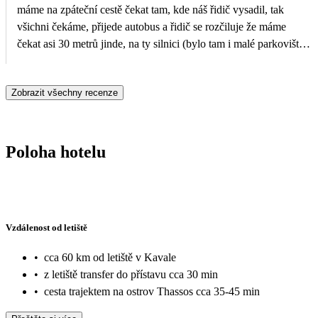
máme na zpáteční cestě čekat tam, kde náš řidič vysadil, tak
všichni čekáme, přijede autobus a řidič se rozčiluje že máme
čekat asi 30 metrů jinde, na ty silnici (bylo tam i malé parkoviště
kde jsme stáli) Recepce nezabezpečila odložení zavazadel po
dobu čekání na transfer 5.5 hodiny. Doporučila ale s velkým
Zobrazit všechny recenze
manuálem jak příště lépe.
Poloha hotelu
Vzdálenost od letiště
•
cca 60 km od letiště v Kavale
•
z letiště transfer do přístavu cca 30 min
•
cesta trajektem na ostrov Thassos cca 35-45 min