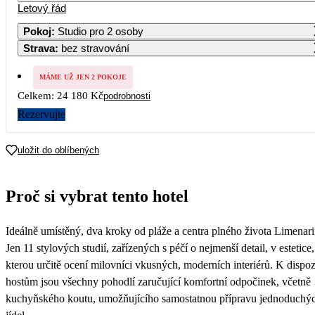
Letový řád
1
2
3
4
5
6
Pokoj
:
Studio pro 2 osoby
Strava
:
bez stravování
7
8
9
10
11
12
13
14 790
15 090
MÁME UŽ JEN 2 POKOJE
14
15
16
17
18
19
20
Celkem:
24 180 Kč
podrobnosti
12 090
Rezervujte
21
22
23
24
25
26
27
12 690
15 190
uložit do oblíbených
28
29
30
14 090
Proč si vybrat tento hotel
Ideálně umístěný, dva kroky od pláže a centra plného života Limenari
Jen 11 stylových studií, zařízených s péčí o nejmenší detail, v estetice,
kterou určitě ocení milovníci vkusných, moderních interiérů. K dispoz
hostům jsou všechny pohodlí zaručující komfortní odpočinek, včetně
kuchyňského koutu, umožňujícího samostatnou přípravu jednoduchý