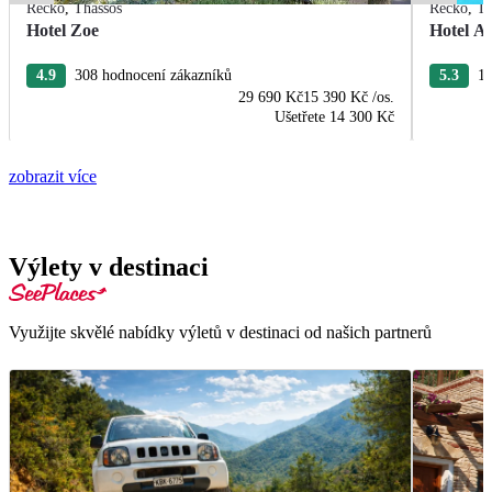
Řecko
,
Thassos
Řecko
,
Th
Hotel Zoe
Hotel Ae
4.9
308 hodnocení zákazníků
5.3
12
29 690 Kč
15 390 Kč
/os.
Ušetřete
14 300 Kč
zobrazit více
Výlety v destinaci
Využijte skvělé nabídky výletů v destinaci od našich partnerů