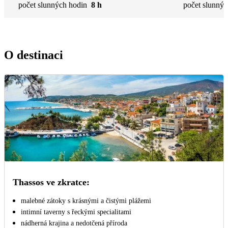
počet slunných hodin
8 h
počet slunnýc
O destinaci
Thassos ve zkratce:
malebné zátoky s krásnými a čistými plážemi
intimní taverny s řeckými specialitami
nádherná krajina a nedotčená příroda