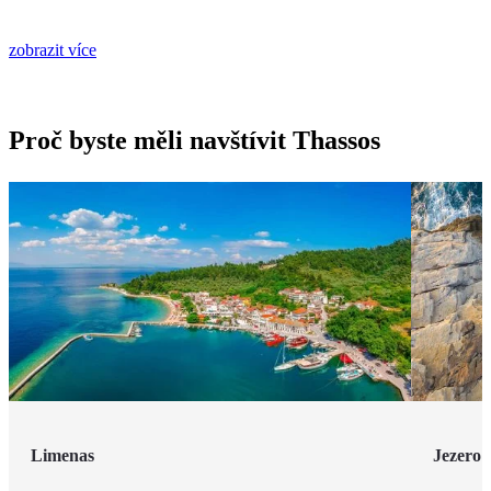
zobrazit více
Proč byste měli navštívit Thassos
Limenas
Jezero 