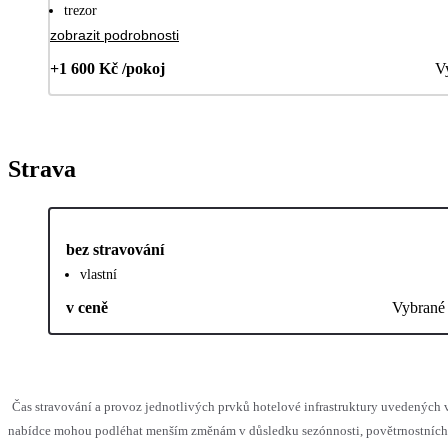
trezor
zobrazit podrobnosti
+1 600 Kč /pokoj
V
Strava
bez stravování
vlastní
v ceně
Vybrané
Čas stravování a provoz jednotlivých prvků hotelové infrastruktury uvedených 
nabídce mohou podléhat menším změnám v důsledku sezónnosti, povětrnostních