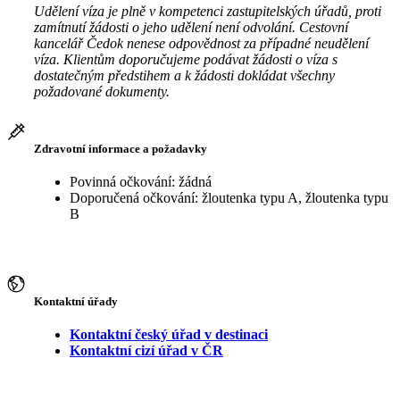
Udělení víza je plně v kompetenci zastupitelských úřadů, proti
zamítnutí žádosti o jeho udělení není odvolání. Cestovní
kancelář Čedok nenese odpovědnost za případné neudělení
víza. Klientům doporučujeme podávat žádosti o víza s
dostatečným předstihem a k žádosti dokládat všechny
požadované dokumenty.
Zdravotní informace a požadavky
Povinná očkování: žádná
Doporučená očkování: žloutenka typu A, žloutenka typu
B
Kontaktní úřady
Kontaktní český úřad v destinaci
Kontaktní cizí úřad v ČR