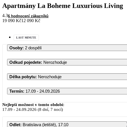
Apartmány La Boheme Luxurious Living
4.3
6 hodnocení zákazníků
19 090 Kč
12 090 Kč
LAST MINUTE
Osoby
:
2 dospělí
Odkud pojedete
:
Nerozhoduje
Délka pobytu
:
Nerozhoduje
Termín
:
17.09 - 24.09.2026
Září 2026
Nejlepší možnost v tomto období:
17.09
-
24.09.2026
(8 dní, 7 nocí)
PO
ÚT
ST
ČT
PÁ
SO
NE
Odlet
:
Bratislava (letiště), 17:10