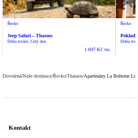
Řecko
Řecko
Jeep Safari – Thassos
Poklady
Doba trvání
:
Celý den
Doba trvá
1 697 Kč
/os.
Dovolená
/
Naše destinace
/
Řecko
/
Thassos
/
Apartmány La Boheme Luxu
Kontakt