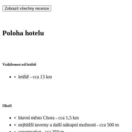
Zobrazit všechny recenze
Poloha hotelu
Vzdálenost od letiště
•
letiště - cca 13 km
Okolí
•
hlavní město Chora - cca 1,5 km
•
nejbližší taverny a další nákupní možnosti - cca 500 m
•
supermarket - cca 350 m