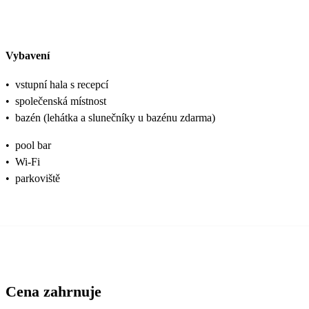
Vybavení
•
vstupní hala s recepcí
•
společenská místnost
•
bazén (lehátka a slunečníky u bazénu zdarma)
•
pool bar
•
Wi-Fi
•
parkoviště
Cena zahrnuje