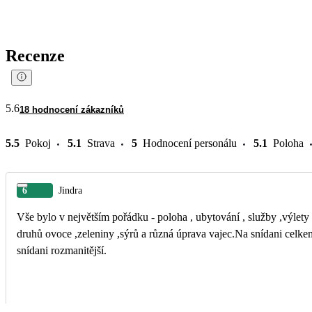
Recenze
5.6
18 hodnocení zákazníků
5.5
Pokoj
5.1
Strava
5
Hodnocení personálu
5.1
Poloha
6
Jindra
Vše bylo v největším pořádku - poloha , ubytování , služby ,výlet
druhů ovoce ,zeleniny ,sýrů a různá úprava vajec.Na snídani celke
snídani rozmanitější.