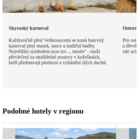
Skyroský karneval
Ostrov 
Každoročně před Velikonocemi se koná barevný
Pro ostr
karneval plný masek, tance a tradiční hudby.
a dřevěn
Největším symbolem jsou tzv. ,, morés“ - muži
zde ucho
převlečení za strašidelné postavy v kožešinách,
kteří představují plodnost a vyhánění zlých duchů.
Podobné hotely v regionu