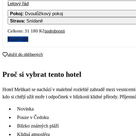
Letový řád
Pokoj
:
Dvoulůžkový pokoj
Strava
:
Snídaně
Celkem:
31 180 Kč
podrobnosti
Rezervujte
uložit do oblíbených
Proč si vybrat tento hotel
Hotel Melikari se nachází v malebné rozlehlé zahradě mezi vesnicemi
kdo si chtějí užít moře i odpočinek v blízkosti klidné přírody. Příje
Novinka
Pouze v Čedoku
Blízko známých pláží
Klidná atmosféra