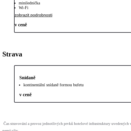
minilednička
Wi-Fi
zobrazit podrobnosti
v ceně
Strava
Snídaně
kontinentální snídaně formou bufetu
v ceně
Čas stravování a provoz jednotlivých prvků hotelové infrastruktury uvedených
nemá vliv.