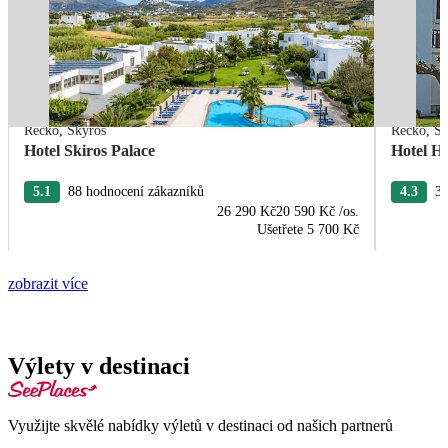
Řecko
,
Skyros
Řecko
,
Sk
Hotel Skiros Palace
Hotel H
5.1
88 hodnocení zákazníků
4.3
3 
26 290 Kč
20 590 Kč
/os.
Ušetřete
5 700 Kč
zobrazit více
Výlety v destinaci
Využijte skvělé nabídky výletů v destinaci od našich partnerů