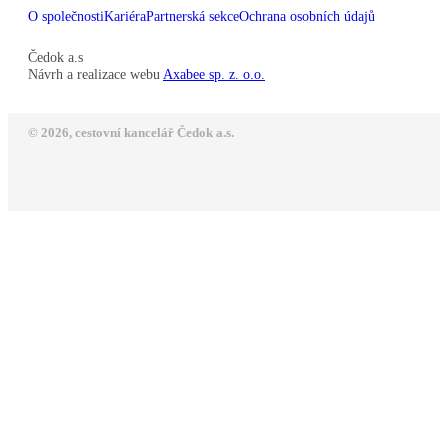
O společnosti
Kariéra
Partnerská sekce
Ochrana osobních údajů
Čedok a.s
Návrh a realizace webu
Axabee sp. z. o.o.
© 2026, cestovní kancelář Čedok a.s.