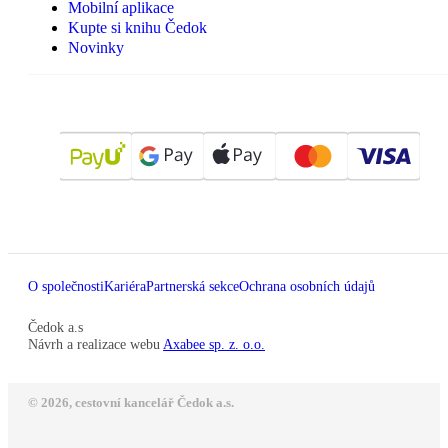
Mobilní aplikace
Kupte si knihu Čedok
Novinky
O společnosti
Kariéra
Partnerská sekce
Ochrana osobních údajů
Čedok a.s
Návrh a realizace webu
Axabee sp. z. o.o.
© 2026, cestovní kancelář Čedok a.s.