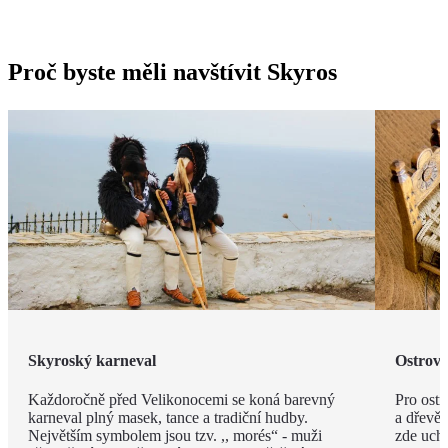
Proč byste měli navštívit Skyros
Skyroský karneval
Ostrov 
Každoročně před Velikonocemi se koná barevný
Pro ostr
karneval plný masek, tance a tradiční hudby.
a dřevěn
Největším symbolem jsou tzv. ,, morés“ - muži
zde ucho