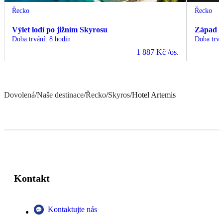
Řecko
Řecko
Výlet lodí po jižním Skyrosu
Západ s
Doba trvání
:
8 hodin
Doba trvá
1 887 Kč
/os.
Dovolená
/
Naše destinace
/
Řecko
/
Skyros
/
Hotel Artemis
Kontakt
Kontaktujte nás