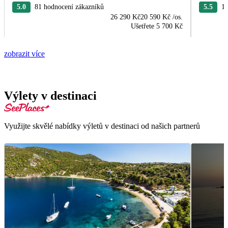
5.0
81 hodnocení zákazníků
5.5
17
26 290 Kč
20 590 Kč
/os.
Ušetřete
5 700 Kč
zobrazit více
Výlety v destinaci
Využijte skvělé nabídky výletů v destinaci od našich partnerů