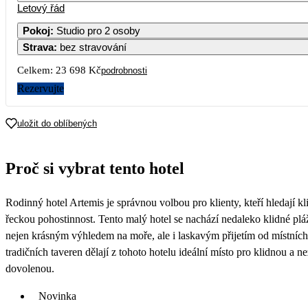
Letový řád
1
2
Pokoj
:
Studio pro 2 osoby
Strava
:
bez stravování
3
4
5
6
7
8
9
Celkem:
23 698 Kč
podrobnosti
10
11
12
13
14
15
16
Rezervujte
17
18
19
20
21
22
23
uložit do oblíbených
24
25
26
27
28
29
30
Proč si vybrat tento hotel
31
Rodinný hotel Artemis je správnou volbou pro klienty, kteří hledají kl
11 849
řeckou pohostinnost. Tento malý hotel se nachází nedaleko klidné plá
nejen krásným výhledem na moře, ale i laskavým přijetím od místních
tradičních taveren dělají z tohoto hotelu ideální místo pro klidnou a
dovolenou.
Novinka