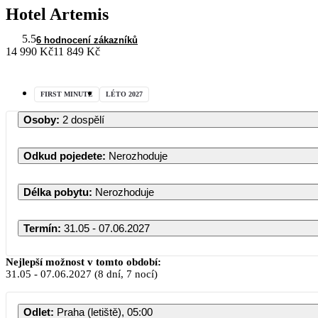
Hotel Artemis
5.5
6 hodnocení zákazníků
14 990 Kč
11 849 Kč
FIRST MINUTE
LÉTO 2027
Osoby
:
2 dospělí
Odkud pojedete
:
Nerozhoduje
Délka pobytu
:
Nerozhoduje
Termín
:
31.05 - 07.06.2027
Květen 2027
Nejlepší možnost v tomto období:
31.05
-
07.06.2027
(8 dní, 7 nocí)
PO
ÚT
ST
ČT
PÁ
SO
NE
Odlet
:
Praha (letiště), 05:00