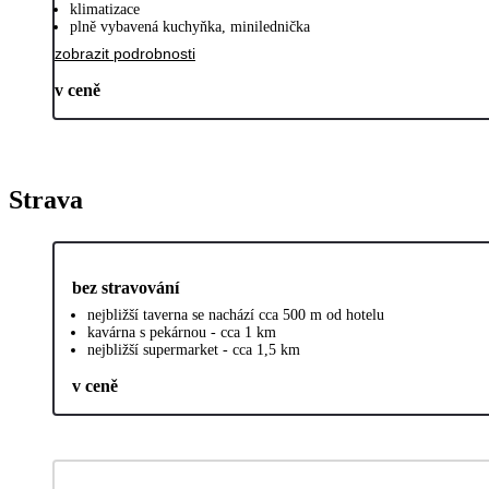
klimatizace
plně vybavená kuchyňka, minilednička
zobrazit podrobnosti
v ceně
Strava
bez stravování
nejbližší taverna se nachází cca 500 m od hotelu
kavárna s pekárnou - cca 1 km
nejbližší supermarket - cca 1,5 km
v ceně