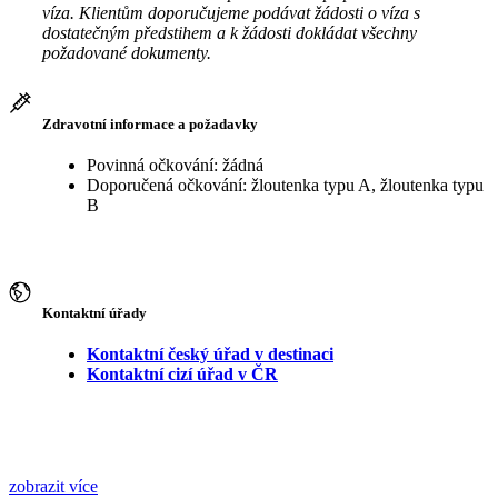
víza. Klientům doporučujeme podávat žádosti o víza s
dostatečným předstihem a k žádosti dokládat všechny
požadované dokumenty.
Zdravotní informace a požadavky
Povinná očkování: žádná
Doporučená očkování: žloutenka typu A, žloutenka typu
B
Kontaktní úřady
Kontaktní český úřad v destinaci
Kontaktní cizí úřad v ČR
zobrazit více