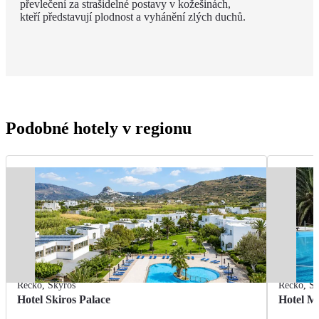
převlečení za strašidelné postavy v kožešinách,
kteří představují plodnost a vyhánění zlých duchů.
Podobné hotely v regionu
Řecko
,
Skyros
Řecko
,
Sk
Hotel Skiros Palace
Hotel Me