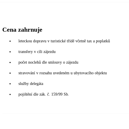
Cena zahrnuje
leteckou dopravu v turistické třídě včetně tax a poplatků
transfery v cíli zájezdu
počet noclehů dle smlouvy o zájezdu
stravování v rozsahu uvedeném u ubytovacího objektu
služby delegáta
pojištění dle zák. č. 159/99 Sb.