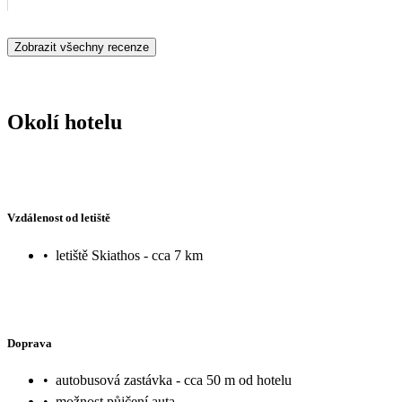
Zobrazit všechny recenze
Okolí hotelu
Vzdálenost od letiště
•
letiště Skiathos - cca 7 km
Doprava
•
autobusová zastávka - cca 50 m od hotelu
•
možnost půjčení auta