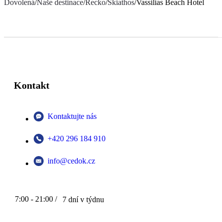
Dovolená
/
Naše destinace
/
Řecko
/
Skiathos
/
Vassilias Beach Hotel
Kontakt
Kontaktujte nás
+420 296 184 910
info@cedok.cz
7:00 - 21:00 /
7 dní v týdnu