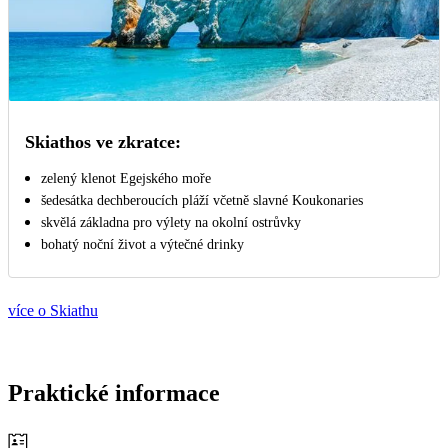
Skiathos ve zkratce:
zelený klenot Egejského moře
šedesátka dechberoucích pláží včetně slavné Koukonaries
skvělá základna pro výlety na okolní ostrůvky
bohatý noční život a výtečné drinky
více o Skiathu
Praktické informace