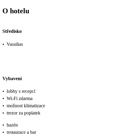
O hotelu
Středisko
•
Vassilias
Vybavení
•
lobby s recepcí
•
Wi-Fi zdarma
•
možnost klimatizace
•
trezor za poplatek
•
bazén
•
restaurace a bar