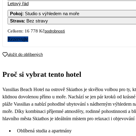
Letový řád
1
2
3
4
5
6
10 519
11 869
Pokoj
:
Studio s výhledem na moře
Strava
:
Bez stravy
7
8
9
10
11
12
13
13 569
11 079
13 479
Celkem:
16 778 Kč
podrobnosti
14
15
16
17
18
19
20
Rezervujte
8 899
21
22
23
24
25
26
27
uložit do oblíbených
8 939
9 089
8 419
17 099
8 389
28
29
30
Proč si vybrat tento hotel
Vassilias Beach Hotel na ostrově Skiathos je skvělou volbou pro ty, kt
klidnou dovolenou přímo u moře. Nachází se jen pár kroků od krásné
pláže Vassilias a nabízí pohodlné ubytování s nádherným výhledem n
moře. Díky kombinaci příjemné atmosféry, rodinné pohostinnosti a blí
hlavního města Skiathos je ideálním místem pro relaxaci i objevování 
Oblíbená studia a apartmány