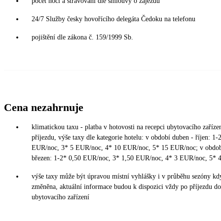
počet nocí a stravování dle smlouvy o zájezdu
24/7 Služby česky hovořícího delegáta Čedoku na telefonu
pojištění dle zákona č. 159/1999 Sb.
Cena nezahrnuje
klimatickou taxu - platba v hotovosti na recepci ubytovacího zařízen
příjezdu, výše taxy dle kategorie hotelu: v období duben - říjen: 1-
EUR/noc, 3* 5 EUR/noc, 4* 10 EUR/noc, 5* 15 EUR/noc; v období
březen: 1-2* 0,50 EUR/noc, 3* 1,50 EUR/noc, 4* 3 EUR/noc, 5*
výše taxy může být úpravou místní vyhlášky i v průběhu sezóny kd
změněna, aktuální informace budou k dispozici vždy po příjezdu do
ubytovacího zařízení