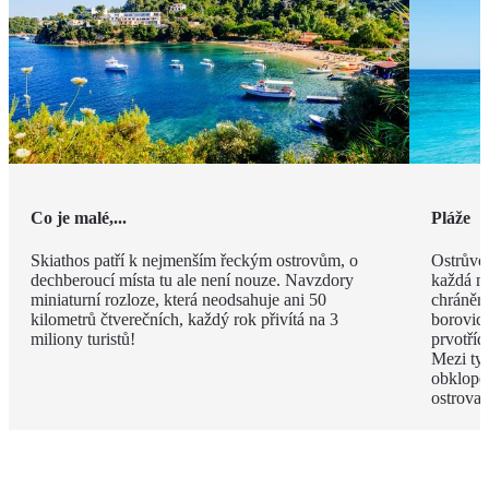
Co je malé,...
Pláže
Skiathos patří k nejmenším řeckým ostrovům, o
Ostrůvek
dechberoucí místa tu ale není nouze. Navzdory
každá má
miniaturní rozloze, která neodsahuje ani 50
chráněn
kilometrů čtverečních, každý rok přivítá na 3
borovico
miliony turistů!
prvotříd
Mezi ty
obklope
ostrova.