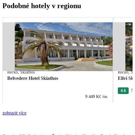
Podobné hotely v regionu
Řecko
,
Skiathos
Řecko
,
Sk
Belvedere Hotel Skiathos
Elivi Sk
4.6
5 
9 449 Kč
/os.
zobrazit více