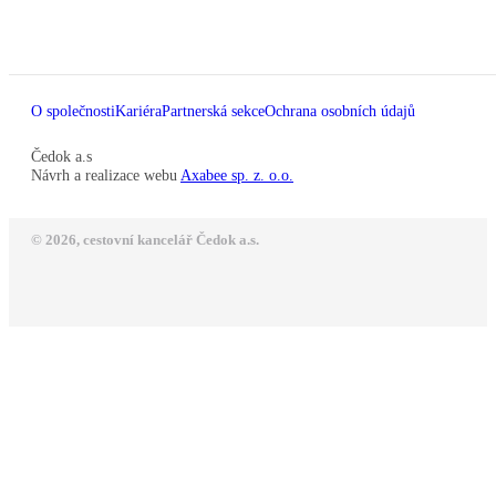
O společnosti
Kariéra
Partnerská sekce
Ochrana osobních údajů
Čedok a.s
Návrh a realizace webu
Axabee sp. z. o.o.
© 2026, cestovní kancelář Čedok a.s.