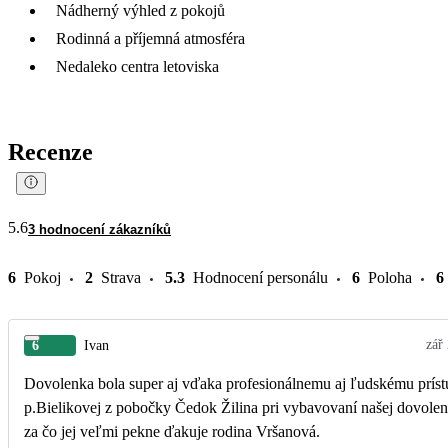
Nádherný výhled z pokojů
Rodinná a příjemná atmosféra
Nedaleko centra letoviska
Recenze
5.6
3 hodnocení zákazníků
6
Pokoj
2
Strava
5.3
Hodnocení personálu
6
Poloha
6
zář
6
Ivan
Dovolenka bola super aj vďaka profesionálnemu aj ľudskému prís
p.Bielikovej z pobočky Čedok Žilina pri vybavovaní našej dovolen
za čo jej veľmi pekne ďakuje rodina Vršanová.