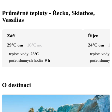
Průměrné teploty - Řecko, Skiathos,
Vassilias
Září
Říjen
29
°C
16
°C
24
°C
1
den
noc
den
teplota vody
23°C
teplota vody
počet slunných hodin
9 h
počet slunnýc
O destinaci