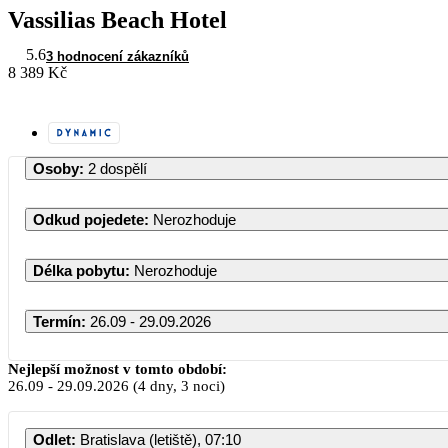
Vassilias Beach Hotel
5.6
3 hodnocení zákazníků
8 389 Kč
Osoby
:
2 dospělí
Odkud pojedete
:
Nerozhoduje
Délka pobytu
:
Nerozhoduje
Termín
:
26.09 - 29.09.2026
Září 2026
Nejlepší možnost v tomto období:
26.09
-
29.09.2026
(4 dny, 3 noci)
PO
ÚT
ST
ČT
PÁ
SO
NE
Odlet
:
Bratislava (letiště), 07:10