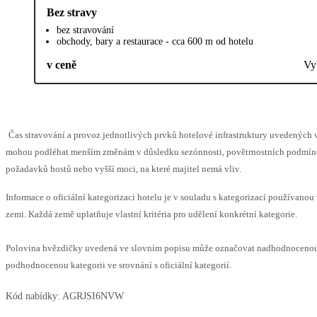
Bez stravy
bez stravování
obchody, bary a restaurace - cca 600 m od hotelu
v ceně
Vy
Čas stravování a provoz jednotlivých prvků hotelové infrastruktury uvedených 
mohou podléhat menším změnám v důsledku sezónnosti, povětrnostních podmín
požadavků hostů nebo vyšší moci, na které majitel nemá vliv.
Informace o oficiální kategorizaci hotelu je v souladu s kategorizací používanou 
zemi. Každá země uplatňuje vlastní kritéria pro udělení konkrétní kategorie.
Polovina hvězdičky uvedená ve slovním popisu může označovat nadhodnoceno
podhodnocenou kategorii ve srovnání s oficiální kategorií.
Kód nabídky:
AGRJSI6NVW