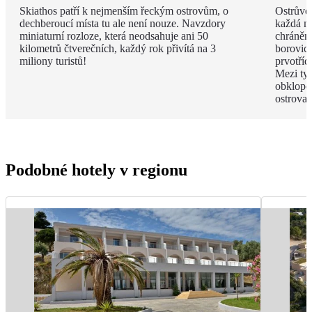
Skiathos patří k nejmenším řeckým ostrovům, o
Ostrůvek
dechberoucí místa tu ale není nouze. Navzdory
každá má
miniaturní rozloze, která neodsahuje ani 50
chráněn
kilometrů čtverečních, každý rok přivítá na 3
borovico
miliony turistů!
prvotříd
Mezi ty
obklope
ostrova.
Podobné hotely v regionu