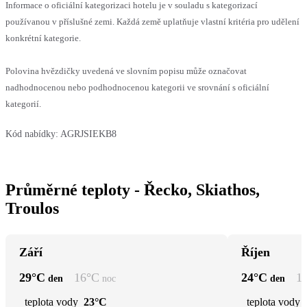
Informace o oficiální kategorizaci hotelu je v souladu s kategorizací
používanou v příslušné zemi. Každá země uplatňuje vlastní kritéria pro udělení
konkrétní kategorie.
Polovina hvězdičky uvedená ve slovním popisu může označovat
nadhodnocenou nebo podhodnocenou kategorii ve srovnání s oficiální
kategorií.
Kód nabídky:
AGRJSIEKB8
Průměrné teploty - Řecko, Skiathos,
Troulos
Září
Říjen
29
°C
16
°C
24
°C
1
den
noc
den
teplota vody
23°C
teplota vody