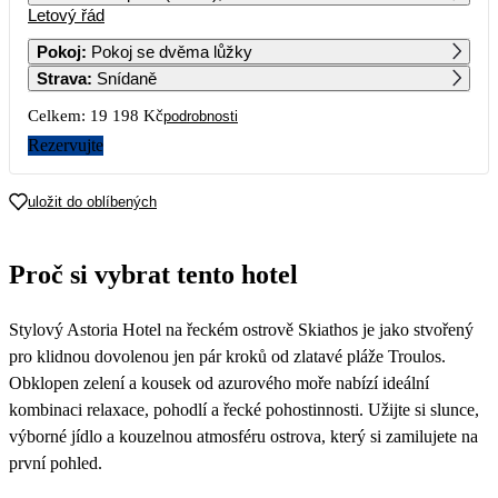
Letový řád
1
2
3
4
5
6
12 579
14 399
18 059
Pokoj
:
Pokoj se dvěma lůžky
Strava
:
Snídaně
7
8
9
10
11
12
13
12 209
Celkem:
19 198 Kč
podrobnosti
14
15
16
17
18
19
20
Rezervujte
11 359
10 289
21
22
23
24
25
26
27
uložit do oblíbených
9 949
10 799
9 599
20 829
10 249
28
29
30
Proč si vybrat tento hotel
Stylový Astoria Hotel na řeckém ostrově Skiathos je jako stvořený
pro klidnou dovolenou jen pár kroků od zlatavé pláže Troulos.
Obklopen zelení a kousek od azurového moře nabízí ideální
kombinaci relaxace, pohodlí a řecké pohostinnosti. Užijte si slunce,
výborné jídlo a kouzelnou atmosféru ostrova, který si zamilujete na
první pohled.