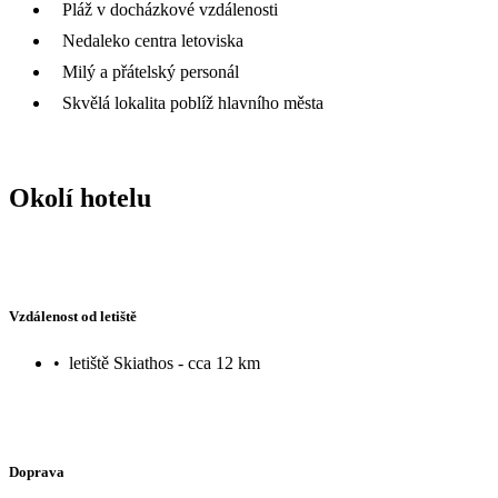
Pláž v docházkové vzdálenosti
Nedaleko centra letoviska
Milý a přátelský personál
Skvělá lokalita poblíž hlavního města
Okolí hotelu
Vzdálenost od letiště
•
letiště Skiathos - cca 12 km
Doprava