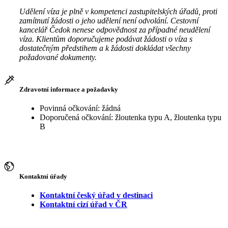
Udělení víza je plně v kompetenci zastupitelských úřadů, proti
zamítnutí žádosti o jeho udělení není odvolání. Cestovní
kancelář Čedok nenese odpovědnost za případné neudělení
víza. Klientům doporučujeme podávat žádosti o víza s
dostatečným předstihem a k žádosti dokládat všechny
požadované dokumenty.
Zdravotní informace a požadavky
Povinná očkování: žádná
Doporučená očkování: žloutenka typu A, žloutenka typu
B
Kontaktní úřady
Kontaktní český úřad v destinaci
Kontaktní cizí úřad v ČR