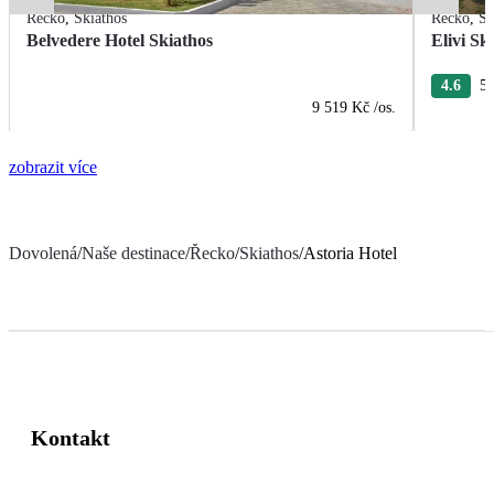
Řecko
,
Skiathos
Řecko
,
Sk
Belvedere Hotel Skiathos
Elivi Sk
4.6
5 
9 519 Kč
/os.
zobrazit více
Dovolená
/
Naše destinace
/
Řecko
/
Skiathos
/
Astoria Hotel
Kontakt