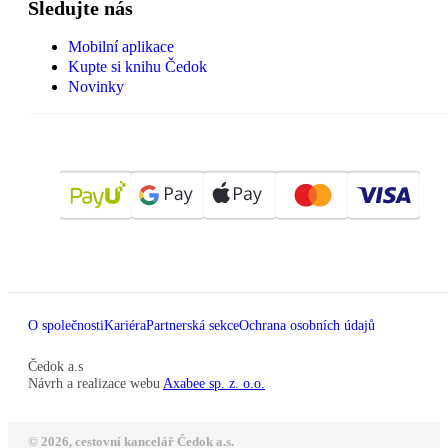
Sledujte nás
Mobilní aplikace
Kupte si knihu Čedok
Novinky
O společnosti
Kariéra
Partnerská sekce
Ochrana osobních údajů
Čedok a.s
Návrh a realizace webu
Axabee sp. z. o.o.
© 2026, cestovní kancelář Čedok a.s.