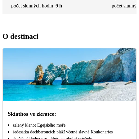
počet slunných hodin
9 h
počet slunnýc
O destinaci
Skiathos ve zkratce:
zelený klenot Egejského moře
šedesátka dechberoucích pláží včetně slavné Koukonaries
skvělá základna pro výlety na okolní ostrůvky