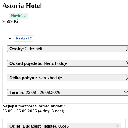
Astoria Hotel
Novinka
9 599 Kč
Osoby
:
2 dospělí
Odkud pojedete
:
Nerozhoduje
Délka pobytu
:
Nerozhoduje
Termín
:
23.09 - 26.09.2026
Září 2026
Nejlepší možnost v tomto období:
23.09
-
26.09.2026
(4 dny, 3 noci)
PO
ÚT
ST
ČT
PÁ
SO
NE
Odlet
:
Budapešť (letiště), 05:45