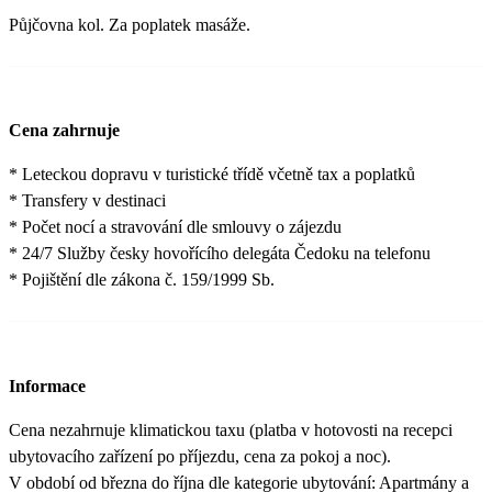
Půjčovna kol. Za poplatek masáže.
Cena zahrnuje
* Leteckou dopravu v turistické třídě včetně tax a poplatků
* Transfery v destinaci
* Počet nocí a stravování dle smlouvy o zájezdu
* 24/7 Služby česky hovořícího delegáta Čedoku na telefonu
* Pojištění dle zákona č. 159/1999 Sb.
Informace
Cena nezahrnuje klimatickou taxu (platba v hotovosti na recepci
ubytovacího zařízení po příjezdu, cena za pokoj a noc).
V období od března do října dle kategorie ubytování: Apartmány a