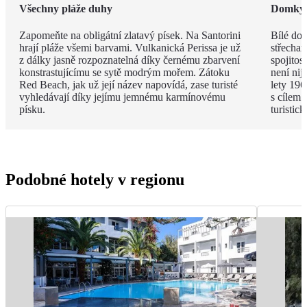
Všechny pláže duhy
Domky j
Zapomeňte na obligátní zlatavý písek. Na Santorini
Bílé do
hrají pláže všemi barvami. Vulkanická Perissa je už
střecham
z dálky jasně rozpoznatelná díky černému zbarvení
spojitos
konstrastujícímu se sytě modrým mořem. Zátoku
není nij
Red Beach, jak už její název napovídá, zase turisté
lety 196
vyhledávají díky jejímu jemnému karmínovému
s cílem 
písku.
turistic
Podobné hotely v regionu