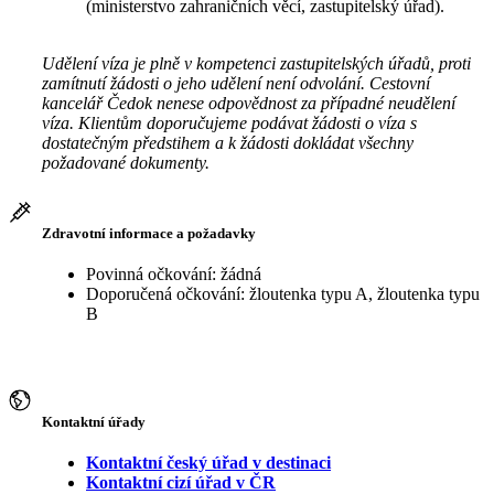
(ministerstvo zahraničních věcí, zastupitelský úřad).
Udělení víza je plně v kompetenci zastupitelských úřadů, proti
zamítnutí žádosti o jeho udělení není odvolání. Cestovní
kancelář Čedok nenese odpovědnost za případné neudělení
víza. Klientům doporučujeme podávat žádosti o víza s
dostatečným předstihem a k žádosti dokládat všechny
požadované dokumenty.
Zdravotní informace a požadavky
Povinná očkování: žádná
Doporučená očkování: žloutenka typu A, žloutenka typu
B
Kontaktní úřady
Kontaktní český úřad v destinaci
Kontaktní cizí úřad v ČR