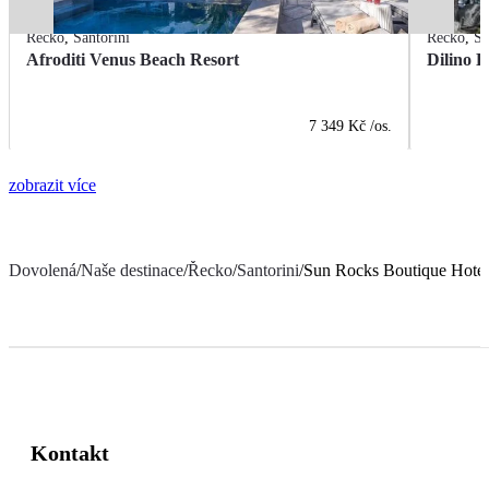
Řecko
,
Santorini
Řecko
,
Sa
Afroditi Venus Beach Resort
Dilino H
7 349 Kč
/os.
zobrazit více
Dovolená
/
Naše destinace
/
Řecko
/
Santorini
/
Sun Rocks Boutique Hotel
Kontakt