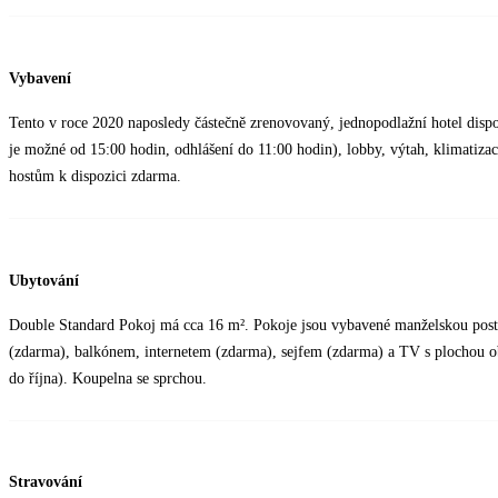
Vybavení
Tento v roce 2020 naposledy částečně zrenovovaný, jednopodlažní hotel dispo
je možné od 15:00 hodin, odhlášení do 11:00 hodin), lobby, výtah, klimatiza
hostům k dispozici zdarma.
Ubytování
Double Standard Pokoj má cca 16 m². Pokoje jsou vybavené manželskou post
(zdarma), balkónem, internetem (zdarma), sejfem (zdarma) a TV s plochou ob
do října). Koupelna se sprchou.
Stravování