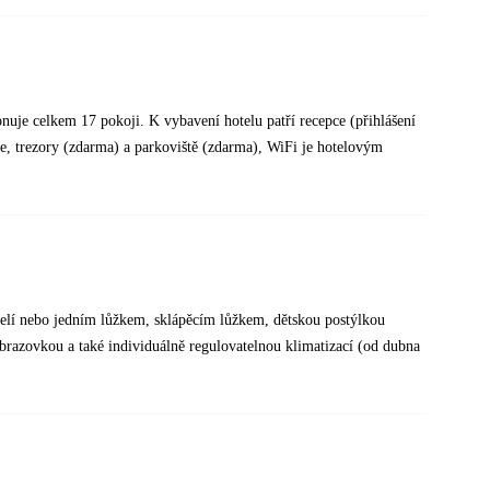
nuje celkem 17 pokoji. K vybavení hotelu patří recepce (přihlášení
ce, trezory (zdarma) a parkoviště (zdarma), WiFi je hotelovým
elí nebo jedním lůžkem, sklápěcím lůžkem, dětskou postýlkou
razovkou a také individuálně regulovatelnou klimatizací (od dubna