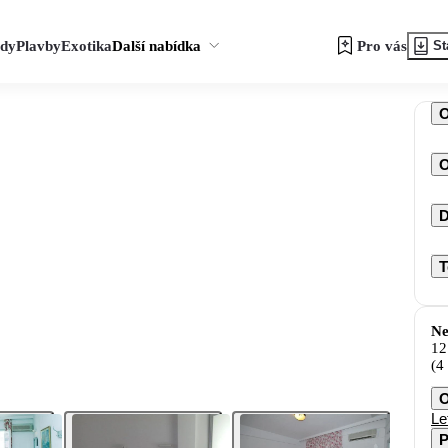
zdy
Plavby
Exotika
Další nabídka
Pro vás
St
O
D
T
Ne
12
(4
O
Le
P