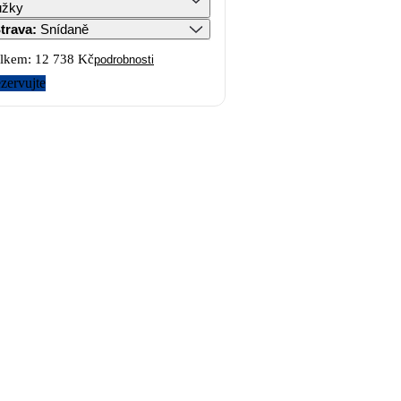
ůžky
trava
:
Snídaně
lkem:
12 738 Kč
podrobnosti
zervujte