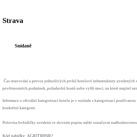
Strava
Snídaně
Čas stravování a provoz jednotlivých prvků hotelové infrastruktury uvedenýc
povětrnostních podmínek, požadavků hostů nebo vyšší moci, na které majitel nem
Informace o oficiální kategorizaci hotelu je v souladu s kategorizací používanou 
konkrétní kategorie.
Polovina hvězdičky uvedená ve slovním popisu může označovat nadhodnocenou n
Kód nabídky:
AGRJTR8NR2