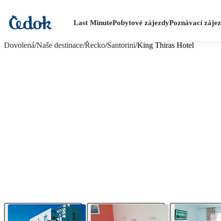
Last Minute
Pobytové zájezdy
Poznávací záje
více fotografií (10)
Dovolená
/
Naše destinace
/
Řecko
/
Santorini
/
King Thiras Hotel