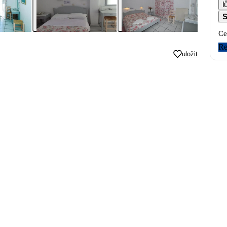
l
S
Ce
Re
uložit