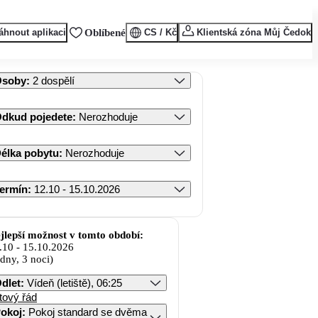
áhnout aplikaci
Oblíbené
CS / Kč
Klientská zóna Můj Čedok
Osoby
:
2 dospělí
dkud pojedete
:
Nerozhoduje
élka pobytu
:
Nerozhoduje
ermín
:
12.10 - 15.10.2026
jlepší možnost v tomto období:
.10
-
15.10.2026
 dny, 3 noci)
dlet
:
Vídeň (letiště), 06:25
tový řád
okoj
:
Pokoj standard se dvěma