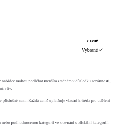
v ceně
Vybrané
h v nabídce mohou podléhat menším změnám v důsledku sezónnosti,
á vliv.
v příslušné zemi. Každá země uplatňuje vlastní kritéria pro udělení
ebo podhodnocenou kategorii ve srovnání s oficiální kategorií.