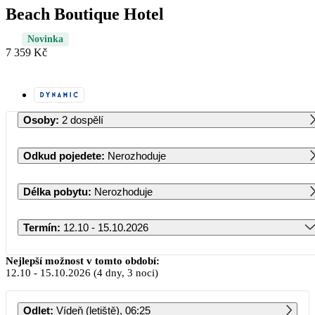
Beach Boutique Hotel
Novinka
7 359 Kč
Osoby
:
2 dospělí
Odkud pojedete
:
Nerozhoduje
Délka pobytu
:
Nerozhoduje
Termín
:
12.10 - 15.10.2026
Říjen 2026
Nejlepší možnost v tomto období:
12.10
-
15.10.2026
(4 dny, 3 noci)
PO
ÚT
ST
ČT
PÁ
SO
NE
Odlet
:
Vídeň (letiště), 06:25