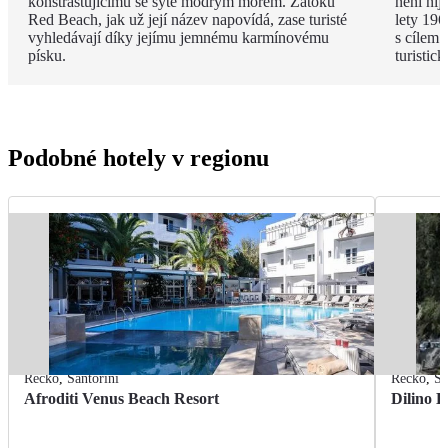
konstrastujícímu se sytě modrým mořem. Zátoku
není nij
Red Beach, jak už její název napovídá, zase turisté
lety 196
vyhledávají díky jejímu jemnému karmínovému
s cílem 
písku.
turistic
Podobné hotely v regionu
Řecko
,
Santorini
Řecko
,
Sa
Afroditi Venus Beach Resort
Dilino H