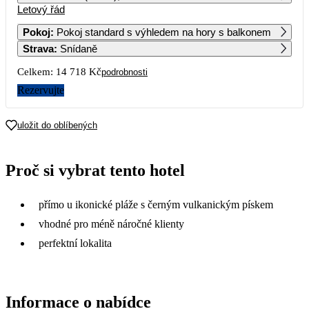
Letový řád
1
2
3
4
12 719
10 779
9 429
13 639
Pokoj
:
Pokoj standard s výhledem na hory s balkonem
Strava
:
Snídaně
5
6
7
8
9
10
11
8 099
8 889
14 879
9 139
8 299
10 539
Celkem:
14 718 Kč
podrobnosti
12
13
14
15
16
17
18
Rezervujte
7 359
8 389
10 579
8 519
8 499
19
20
21
22
23
24
25
uložit do oblíbených
26
27
28
29
30
31
Proč si vybrat tento hotel
přímo u ikonické pláže s černým vulkanickým pískem
vhodné pro méně náročné klienty
perfektní lokalita
Informace o nabídce