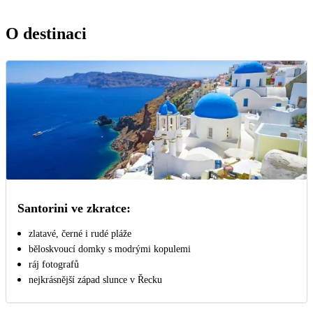
O destinaci
Santorini ve zkratce:
zlatavé, černé i rudé pláže
běloskvoucí domky s modrými kopulemi
ráj fotografů
nejkrásnější západ slunce v Řecku