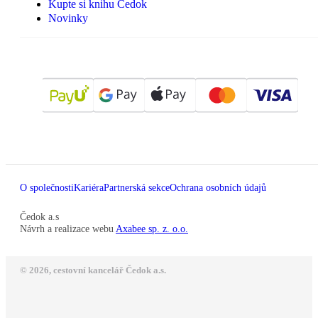
Kupte si knihu Čedok
Novinky
O společnosti
Kariéra
Partnerská sekce
Ochrana osobních údajů
Čedok a.s
Návrh a realizace webu
Axabee sp. z. o.o.
© 2026, cestovní kancelář Čedok a.s.