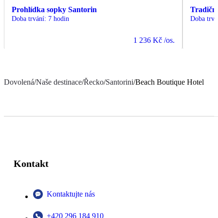
Prohlídka sopky Santorin
Tradiční
Doba trvání
:
7 hodin
Doba trvá
1 236 Kč
/os.
Dovolená
/
Naše destinace
/
Řecko
/
Santorini
/
Beach Boutique Hotel
Kontakt
Kontaktujte nás
+420 296 184 910