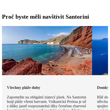
Proč byste měli navštívit Santorini
Všechny pláže duhy
Domky j
Zapomeňte na obligátní zlatavý písek. Na Santorini
Bílé do
hrají pláže všemi barvami. Vulkanická Perissa je už
střecham
z dálky jasně rozpoznatelná díky černému zbarvení
spojitos