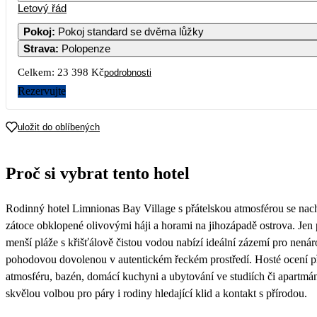
Letový řád
1
2
Pokoj
:
Pokoj standard se dvěma lůžky
Strava
:
Polopenze
3
4
5
6
7
8
9
Celkem:
23 398 Kč
podrobnosti
10
11
12
13
14
15
16
Rezervujte
19 719
15 699
17
18
19
20
21
22
23
uložit do oblíbených
15 699
15 549
15 039
11 699
24
25
26
27
28
29
30
Proč si vybrat tento hotel
13 969
14 249
19 069
15 139
26 0
31
Rodinný hotel Limnionas Bay Village s přátelskou atmosférou se nach
12 959
zátoce obklopené olivovými háji a horami na jihozápadě ostrova. Jen
menší pláže s křišťálově čistou vodou nabízí ideální zázemí pro nená
pohodovou dovolenou v autentickém řeckém prostředí. Hosté ocení 
atmosféru, bazén, domácí kuchyni a ubytování ve studiích či apartmán
skvělou volbou pro páry i rodiny hledající klid a kontakt s přírodou.