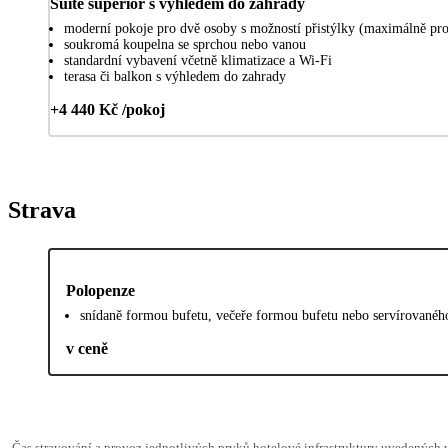
Suite superior s výhledem do zahrady
moderní pokoje pro dvě osoby s možností přistýlky (maximálně pro
soukromá koupelna se sprchou nebo vanou
standardní vybavení včetně klimatizace a Wi-Fi
terasa či balkon s výhledem do zahrady
+4 440 Kč /pokoj
Strava
Polopenze
snídaně formou bufetu, večeře formou bufetu nebo servírované
v ceně
Čas stravování a provoz jednotlivých prvků hotelové infrastruktury uvedených