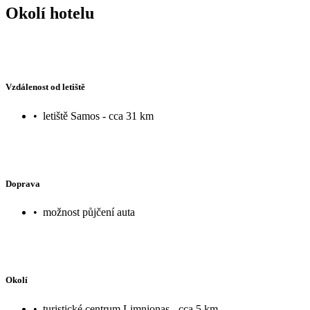
Okolí hotelu
Vzdálenost od letiště
•
letiště Samos - cca 31 km
Doprava
•
možnost půjčení auta
Okolí
•
turistické centrum Limnionas - cca 5 km