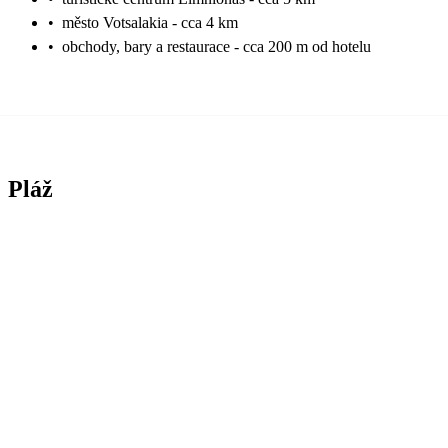
•
město Votsalakia - cca 4 km
•
obchody, bary a restaurace - cca 200 m od hotelu
Pláž