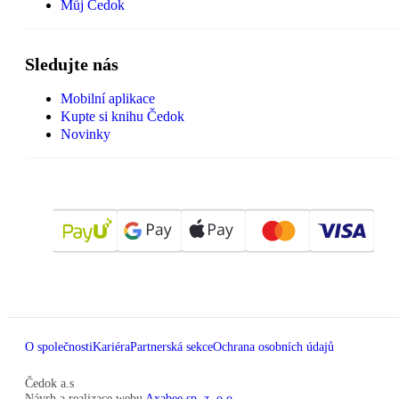
Můj Čedok
Sledujte nás
Mobilní aplikace
Kupte si knihu Čedok
Novinky
O společnosti
Kariéra
Partnerská sekce
Ochrana osobních údajů
Čedok a.s
Návrh a realizace webu
Axabee sp. z. o.o.