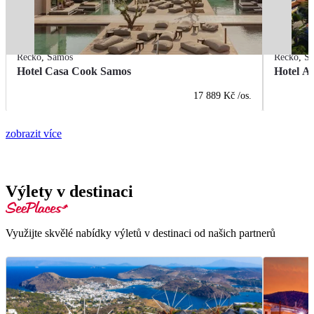
Řecko
,
Samos
Řecko
,
S
Hotel Casa Cook Samos
Hotel A
17 889 Kč
/os.
zobrazit více
Výlety v destinaci
Využijte skvělé nabídky výletů v destinaci od našich partnerů