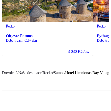
Řecko
Řecko
Objevte Patmos
Pythagor
Doba trvání
:
Celý den
Doba trvá
3 030 Kč
/os.
Dovolená
/
Naše destinace
/
Řecko
/
Samos
/
Hotel Limnionas Bay Village