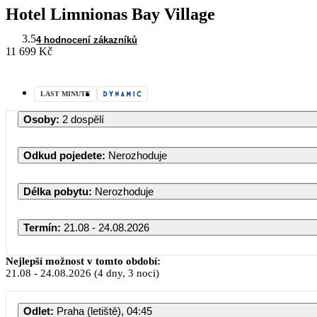
Hotel Limnionas Bay Village
3.5
4 hodnocení zákazníků
11 699 Kč
LAST MINUTE
Osoby
:
2 dospělí
Odkud pojedete
:
Nerozhoduje
Délka pobytu
:
Nerozhoduje
Termín
:
21.08 - 24.08.2026
Srpen 2026
Nejlepší možnost v tomto období:
21.08
-
24.08.2026
(4 dny, 3 noci)
PO
ÚT
ST
ČT
PÁ
SO
NE
Odlet
:
Praha (letiště), 04:45