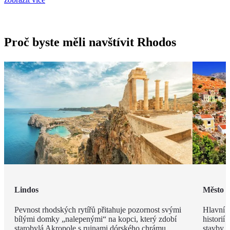
Proč byste měli navštívit Rhodos
Lindos
Město 
Pevnost rhodských rytířů přitahuje pozornost svými
Hlavní m
bílými domky „nalepenými“ na kopci, který zdobí
historií
starobylá Akropole s ruinami dórského chrámu
stavby z