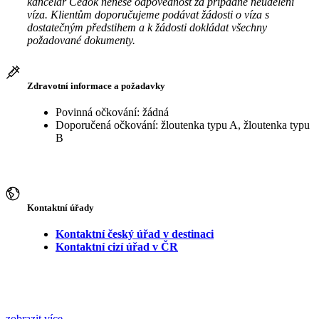
kancelář Čedok nenese odpovědnost za případné neudělení
víza. Klientům doporučujeme podávat žádosti o víza s
dostatečným předstihem a k žádosti dokládat všechny
požadované dokumenty.
Zdravotní informace a požadavky
Povinná očkování: žádná
Doporučená očkování: žloutenka typu A, žloutenka typu
B
Kontaktní úřady
Kontaktní český úřad v destinaci
Kontaktní cizí úřad v ČR
zobrazit více