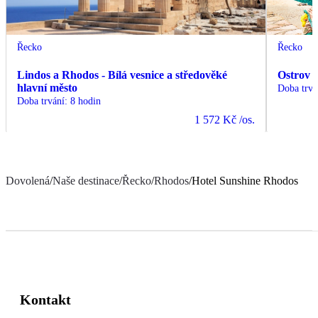
Řecko
Řecko
Lindos a Rhodos - Bílá vesnice a středověké
Ostrov 
hlavní město
Doba trvá
Doba trvání
:
8 hodin
1 572 Kč
/os.
Dovolená
/
Naše destinace
/
Řecko
/
Rhodos
/
Hotel Sunshine Rhodos
Kontakt