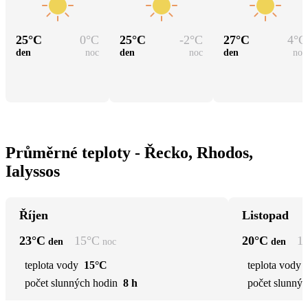
25
°C
0
°C
25
°C
-2
°C
27
°C
4
°C
den
noc
den
noc
den
noc
Průměrné teploty - Řecko, Rhodos,
Ialyssos
Říjen
Listopad
23
°C
15
°C
20
°C
1
den
noc
den
teplota vody
15°C
teplota vody
počet slunných hodin
8 h
počet slunnýc