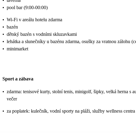
•
taverna
•
pool bar (9:00-00:00)
•
Wi-Fi v areálu hotelu zdarma
•
bazén
•
dětský bazén s vodními skluzavkami
•
lehátka a slunečníky u bazénu zdarma, osušky za vratnou zálohu (
•
minimarket
Sport a zábava
•
zdarma: tenisové kurty, stolní tenis, minigolf, šipky, velká herna 
večer
•
za poplatek: kulečník, vodní sporty na pláži, služby wellness centra