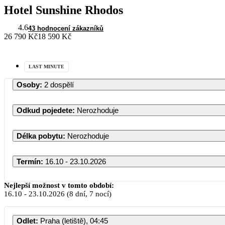
Hotel Sunshine Rhodos
4.6
43 hodnocení zákazníků
26 790 Kč
18 590 Kč
LAST MINUTE
Osoby
:
2 dospělí
Odkud pojedete
:
Nerozhoduje
Délka pobytu
:
Nerozhoduje
Termín
:
16.10 - 23.10.2026
Nejlepší možnost v tomto období:
16.10
-
23.10.2026
(8 dní, 7 nocí)
Odlet
:
Praha (letiště), 04:45