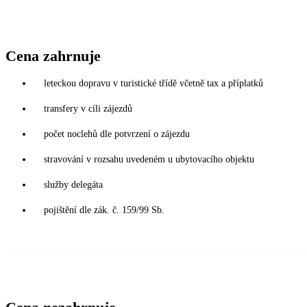
Cena zahrnuje
leteckou dopravu v turistické třídě včetně tax a příplatků
transfery v cíli zájezdů
počet noclehů dle potvrzení o zájezdu
stravování v rozsahu uvedeném u ubytovacího objektu
služby delegáta
pojištění dle zák. č. 159/99 Sb.