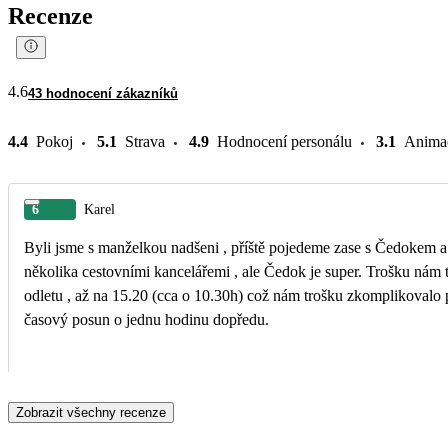
Recenze
4.6
43 hodnocení zákazníků
4.4
Pokoj
5.1
Strava
4.9
Hodnocení personálu
3.1
Anima
6
Karel
Byli jsme s manželkou nadšeni , příště pojedeme zase s Čedokem a
několika cestovními kancelářemi , ale Čedok je super. Trošku nám 
odletu , až na 15.20 (cca o 10.30h) což nám trošku zkomplikovalo plán a přiš
časový posun o jednu hodinu dopředu.
Zobrazit všechny recenze