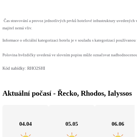
Čas stravování a provoz jednotlivých prvků hotelové infrastruktury uvedenýc
majitel nemá vliv.
Informace o oficiální kategorizaci hotelu je v souladu s kategorizací používanou 
Polovina hvězdičky uvedená ve slovním popisu může označovat nadhodnocenou n
Kód nabídky:
RHO2SHI
Aktuální počasí - Řecko, Rhodos, Ialyssos
04.04
05.05
06.06