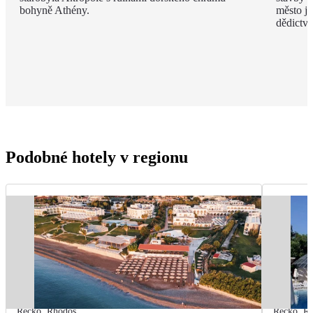
bohyně Athény.
město j
dědict
Podobné hotely v regionu
Řecko
,
Rhodos
Řecko
,
R