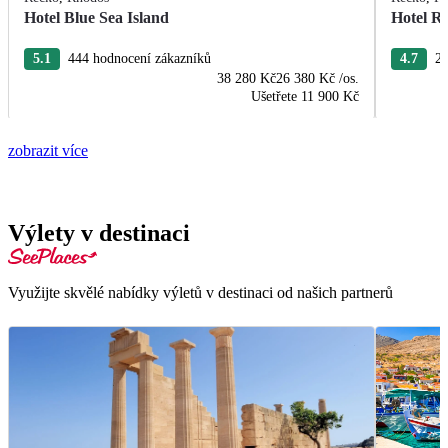
Hotel Blue Sea Island
Hotel R
5.1
444 hodnocení zákazníků
4.7
22
38 280 Kč
26 380 Kč
/os.
Ušetřete
11 900 Kč
zobrazit více
Výlety v destinaci
Využijte skvělé nabídky výletů v destinaci od našich partnerů