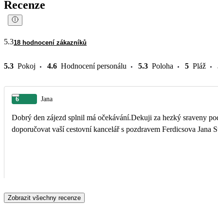
Recenze
5.3
18 hodnocení zákazníků
5.3
Pokoj
4.6
Hodnocení personálu
5.3
Poloha
5
Pláž
6
Jana
Dobrý den zájezd splnil má očekávání.Dekuji za hezký sraveny podz
doporučovat vaší cestovní kancelář s po
Zobrazit všechny recenze