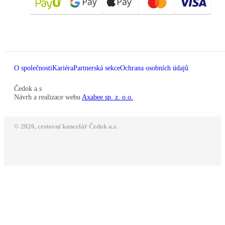
O společnosti
Kariéra
Partnerská sekce
Ochrana osobních údajů
Čedok a.s
Návrh a realizace webu
Axabee sp. z. o.o.
© 2026, cestovní kancelář Čedok a.s.