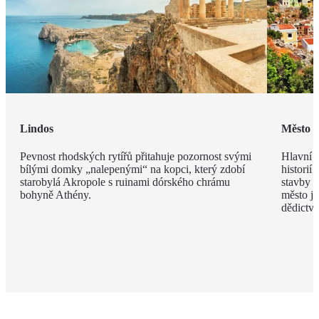
Lindos
Město 
Pevnost rhodských rytířů přitahuje pozornost svými
Hlavní m
bílými domky „nalepenými“ na kopci, který zdobí
historií
starobylá Akropole s ruinami dórského chrámu
stavby z
bohyně Athény.
město j
dědict