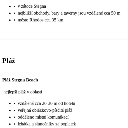
•
v zátoce Stegna
•
nejbližší obchody, bary a taverny jsou vzdálené cca 50 m
•
město Rhodos cca 35 km
Pláž
Pláž Stegna Beach
nejlepší pláž v oblasti
•
vzdálená cca 20-30 m od hotelu
•
veřejná oblázkovo-písčitá pláž
•
odděleno místní komunikací
•
lehátka a slunečníky za poplatek