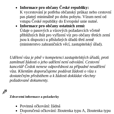
Informace pro občany České republiky:
K vycestování je potřeba občanský průkaz nebo cestovní
pas platný minimálně po dobu pobytu. Vízum není od
vstupu České republiky do Evropské unie nutné.
Informace pro občany ostatních zemí:
Údaje o pasových a vízových požadavcích včetně
přibližných lhůt pro vyřízení víz pro občany třetích zemí
jsou k dispozici u příslušných úřadů třetí země
(ministerstvo zahraničních věcí, zastupitelský úřad).
Udělení víza je plně v kompetenci zastupitelských úřadů, proti
zamítnutí žádosti o jeho udělení není odvolání. Cestovní
kancelář Čedok nenese odpovědnost za případné neudělení
víza. Klientům doporučujeme podávat žádosti o víza s
dostatečným předstihem a k žádosti dokládat všechny
požadované dokumenty.
Zdravotní informace a požadavky
Povinná očkování: žádná
Doporučená očkování: žloutenka typu A, žloutenka typu