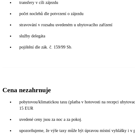
transfery v cíli zájezdu
počet noclehů dle potvrzení o zájezdu
stravování v rozsahu uvedeném u ubytovacího zařízení
služby delegáta
pojištění dle zák. č. 159/99 Sb.
Cena nezahrnuje
pobytovou/klimatickou taxu (platba v hotovosti na recepci ubytova
15 EUR
uvedené ceny jsou za noc a za pokoj.
upozorňujeme, že výše taxy může být úpravou místní vyhlášky i v 