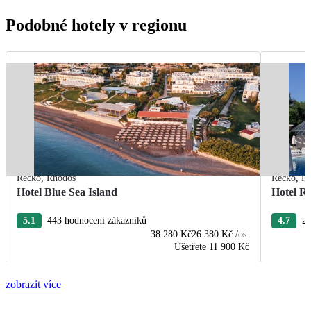
Podobné hotely v regionu
Řecko
,
Rhodos
Řecko
,
R
Hotel Blue Sea Island
Hotel R
5.1
443 hodnocení zákazníků
4.7
22
38 280 Kč
26 380 Kč
/os.
Ušetřete
11 900 Kč
zobrazit více