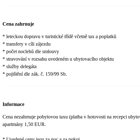
Cena zahrnuje
* leteckou dopravu v turistické třídě včetně tax a poplatků
* transfery v cíli zájezdu
* počet noclehů dle smlouvy
* stravování v rozsahu uvedeném u ubytovacího objektu
* služby delegáta
* pojištění dle zák. č. 159/99 Sb.
Informace
Cena nezahrnuje pobytovou taxu (platba v hotovosti na recepci ubyto
apartmány 1,50 EUR.
* Uvedené ceny jsou za noc a za pokoj.