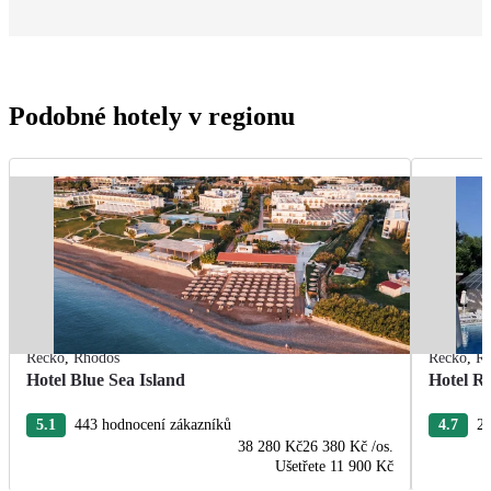
Podobné hotely v regionu
Řecko
,
Rhodos
Řecko
,
R
Hotel Blue Sea Island
Hotel R
5.1
443 hodnocení zákazníků
4.7
22
38 280 Kč
26 380 Kč
/os.
Ušetřete
11 900 Kč