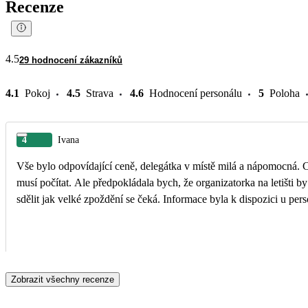
Recenze
4.5
29 hodnocení zákazníků
4.1
Pokoj
4.5
Strava
4.6
Hodnocení personálu
5
Poloha
4
Ivana
Vše bylo odpovídající ceně, delegátka v místě milá a nápomocná. Celkově spokojenost. Jen při zpáteční cestě bylo z důvodu počasí velké zpoždění letadla. S tím se
musí počítat. Ale předpokládala bych, že organizatorka na letišti b
sdělit jak velké zpoždění se čeká. Informace byla k dispozici u perso
Zobrazit všechny recenze