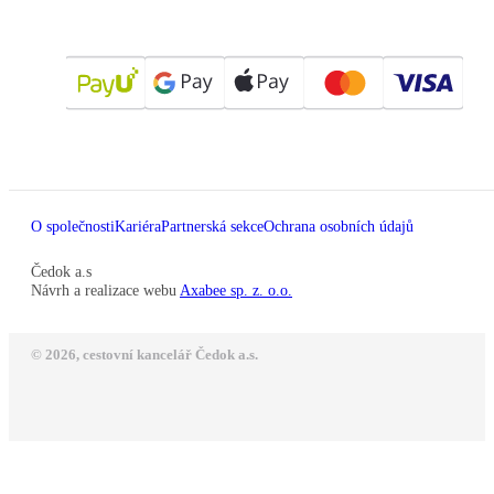
O společnosti
Kariéra
Partnerská sekce
Ochrana osobních údajů
Čedok a.s
Návrh a realizace webu
Axabee sp. z. o.o.
© 2026, cestovní kancelář Čedok a.s.