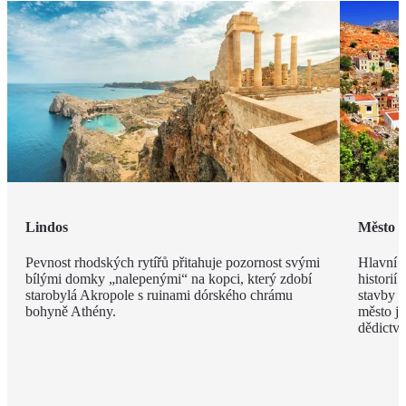
Lindos
Město 
Pevnost rhodských rytířů přitahuje pozornost svými
Hlavní m
bílými domky „nalepenými“ na kopci, který zdobí
historií
starobylá Akropole s ruinami dórského chrámu
stavby z
bohyně Athény.
město j
dědict