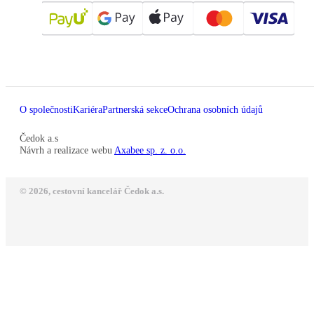
O společnosti
Kariéra
Partnerská sekce
Ochrana osobních údajů
Čedok a.s
Návrh a realizace webu
Axabee sp. z. o.o.
© 2026, cestovní kancelář Čedok a.s.