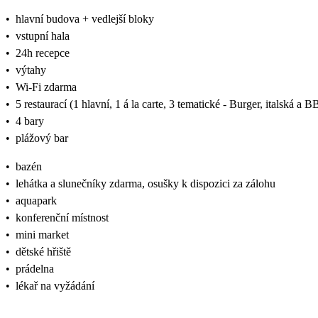
•
hlavní budova + vedlejší bloky
•
vstupní hala
•
24h recepce
•
výtahy
•
Wi-Fi zdarma
•
5 restaurací (1 hlavní, 1 á la carte, 3 tematické - Burger, italská 
•
4 bary
•
plážový bar
•
bazén
•
lehátka a slunečníky zdarma, osušky k dispozici za zálohu
•
aquapark
•
konferenční místnost
•
mini market
•
dětské hřiště
•
prádelna
•
lékař na vyžádání