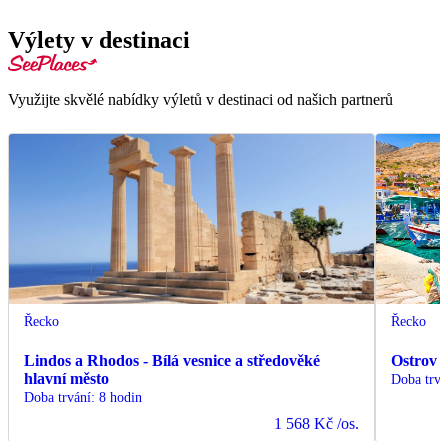
Výlety v destinaci
Využijte skvělé nabídky výletů v destinaci od našich partnerů
Řecko
Řecko
Lindos a Rhodos - Bílá vesnice a středověké
Ostrov 
hlavní město
Doba trvá
Doba trvání
:
8 hodin
1 568 Kč
/os.