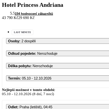
Hotel Princess Andriana
5.5
154 hodnocení zákazníků
43 790 Kč
29 690 Kč
LAST MINUTE
Osoby
:
2 dospělí
Odkud pojedete
:
Nerozhoduje
Délka pobytu
:
Nerozhoduje
Termín
:
05.10 - 12.10.2026
Nejlepší možnost v tomto období:
05.10
-
12.10.2026
(8 dní, 7 nocí)
Odlet
:
Praha (letiště), 04:45