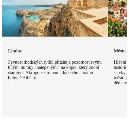
Lindos
Město 
Pevnost rhodských rytířů přitahuje pozornost svými
Hlavní m
bílými domky „nalepenými“ na kopci, který zdobí
historií
starobylá Akropole s ruinami dórského chrámu
stavby z
bohyně Athény.
město j
dědict