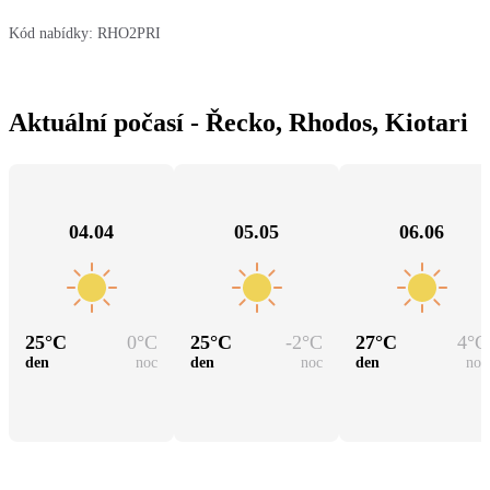
Kód nabídky:
RHO2PRI
Aktuální počasí - Řecko, Rhodos, Kiotari
04.04
05.05
06.06
25
°C
0
°C
25
°C
-2
°C
27
°C
4
°C
den
noc
den
noc
den
noc