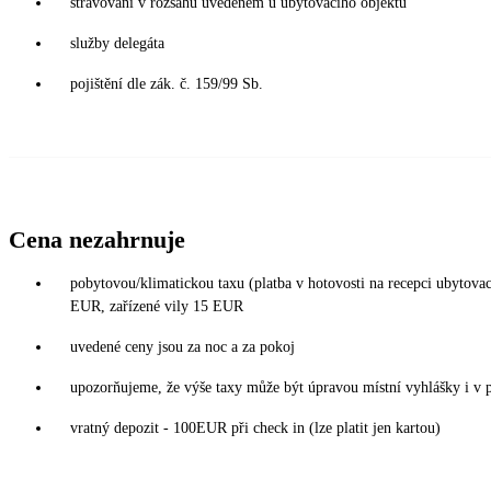
stravování v rozsahu uvedeném u ubytovacího objektu
služby delegáta
pojištění dle zák. č. 159/99 Sb.
Cena nezahrnuje
pobytovou/klimatickou taxu (platba v hotovosti na recepci ubytova
EUR, zařízené vily 15 EUR
uvedené ceny jsou za noc a za pokoj
upozorňujeme, že výše taxy může být úpravou místní vyhlášky i v 
vratný depozit - 100EUR při check in (lze platit jen kartou)