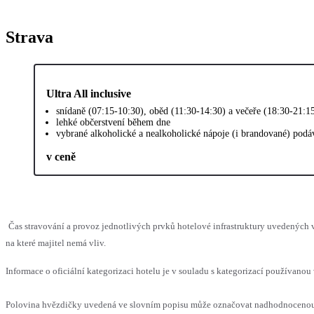
Strava
Ultra All inclusive
snídaně (07:15-10:30), oběd (11:30-14:30) a večeře (18:30-21:1
lehké občerstvení během dne
vybrané alkoholické a nealkoholické nápoje (i brandované) podá
v ceně
Čas stravování a provoz jednotlivých prvků hotelové infrastruktury uvedenýc
na které majitel nemá vliv.
Informace o oficiální kategorizaci hotelu je v souladu s kategorizací používanou 
Polovina hvězdičky uvedená ve slovním popisu může označovat nadhodnocenou n