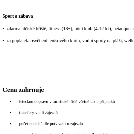
Sport a zábava
•
zdarma: dětské hřiště, fitness (18+), mini klub (4-12 let), pétanque a
•
za poplatek: osvětlení tenisového kurtu, vodní sporty na pláži, welln
Cena zahrnuje
leteckou dopravu v turistické třídě včetně tax a příplatků
transfery v cíli zájezdů
počet noclehů dle potvrzení o zájezdu