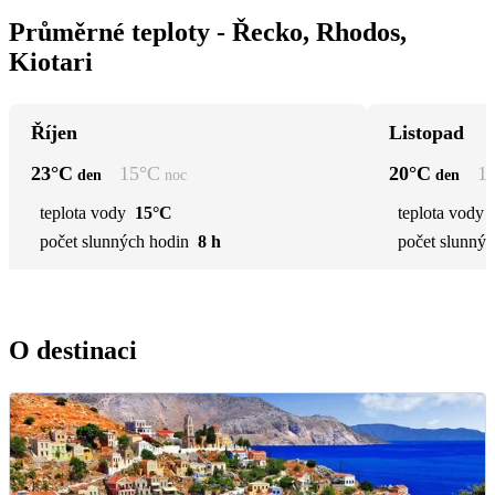
Průměrné teploty - Řecko, Rhodos,
Kiotari
Říjen
Listopad
23
°C
15
°C
20
°C
1
den
noc
den
teplota vody
15°C
teplota vody
počet slunných hodin
8 h
počet slunnýc
O destinaci