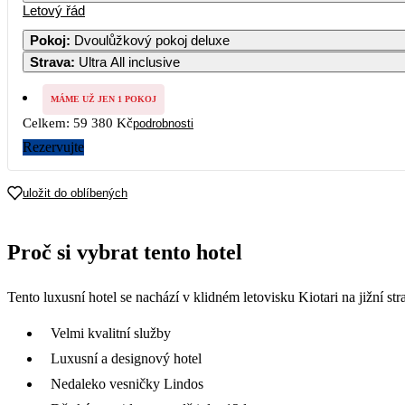
Letový řád
Pokoj
:
Dvoulůžkový pokoj deluxe
Strava
:
Ultra All inclusive
MÁME UŽ JEN 1 POKOJ
Celkem:
59 380 Kč
podrobnosti
Rezervujte
uložit do oblíbených
Proč si vybrat tento hotel
Tento luxusní hotel se nachází v klidném letovisku Kiotari na jižní s
Velmi kvalitní služby
Luxusní a designový hotel
Nedaleko vesničky Lindos