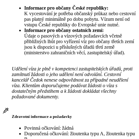
Informace pro občany České republiky:
K vycestování je potřeba občanský průkaz nebo cestovní
pas platný minimálně po dobu pobytu. Vízum není od
vstupu České republiky do Evropské unie nutné.
Informace pro občany ostatních zemí:
Údaje o pasových a vízových požadavcích včetně
přibližných lhůt pro vyřízení víz pro občany třetích zemí
jsou k dispozici u příslušných úřadů třetí země
(ministerstvo zahraničních věcí, zastupitelský úřad).
Udělení víza je plně v kompetenci zastupitelských úřadů, proti
zamítnutí žádosti o jeho udělení není odvolání. Cestovní
kancelář Čedok nenese odpovědnost za případné neudělení
víza. Klientům doporučujeme podávat žádosti o víza s
dostatečným předstihem a k žádosti dokládat všechny
požadované dokumenty.
Zdravotní informace a požadavky
Povinná očkování: žádná
Doporučená očkování: žloutenka typu A, žloutenka typu