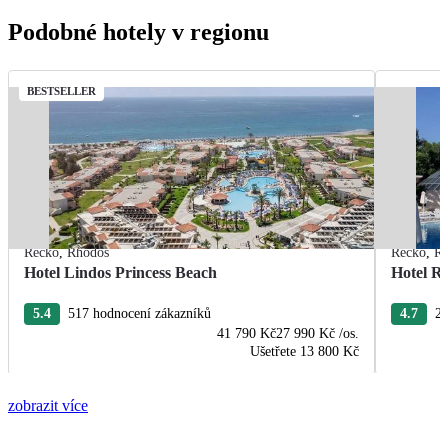
Podobné hotely v regionu
BESTSELLER
Řecko
,
Rhodos
Řecko
,
R
Hotel Lindos Princess Beach
Hotel R
5.4
517 hodnocení zákazníků
4.7
22
41 790 Kč
27 990 Kč
/os.
Ušetřete
13 800 Kč
zobrazit více