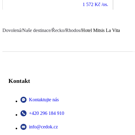
1 572 Kč
/os.
Dovolená
/
Naše destinace
/
Řecko
/
Rhodos
/
Hotel Mitsis La Vita
Kontakt
Kontaktujte nás
+420 296 184 910
info@cedok.cz