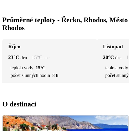
Průměrné teploty - Řecko, Rhodos, Město
Rhodos
Říjen
Listopad
23
°C
15
°C
20
°C
1
den
noc
den
teplota vody
15°C
teplota vody
počet slunných hodin
8 h
počet slunnýc
O destinaci