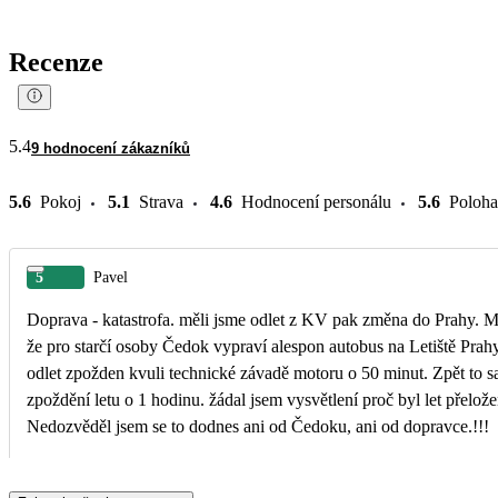
Recenze
5.4
9 hodnocení zákazníků
5.6
Pokoj
5.1
Strava
4.6
Hodnocení personálu
5.6
Poloha
5
Pavel
Doprava - katastrofa. měli jsme odlet z KV pak změna do Prahy. M
že pro starčí osoby Čedok vypraví alespon autobus na Letiště Prahy.
odlet zpožden kvuli technické závadě motoru o 50 minut. Zpět to s
zpoždění letu o 1 hodinu. žádal jsem vysvětlení proč byl let přelože
Nedozvěděl jsem se to dodnes ani od Čedoku, ani od dopravce.!!!