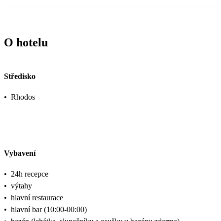
O hotelu
Středisko
•
Rhodos
Vybavení
•
24h recepce
•
výtahy
•
hlavní restaurace
•
hlavní bar (10:00-00:00)