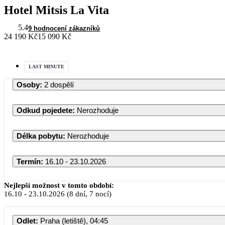
Hotel Mitsis La Vita
5.4
9 hodnocení zákazníků
24 190 Kč
15 090 Kč
LAST MINUTE
Osoby
:
2 dospělí
Odkud pojedete
:
Nerozhoduje
Délka pobytu
:
Nerozhoduje
Termín
:
16.10 - 23.10.2026
Říjen 2026
Nejlepší možnost v tomto období:
16.10
-
23.10.2026
(8 dní, 7 nocí)
PO
ÚT
ST
ČT
PÁ
SO
NE
Odlet
:
Praha (letiště), 04:45