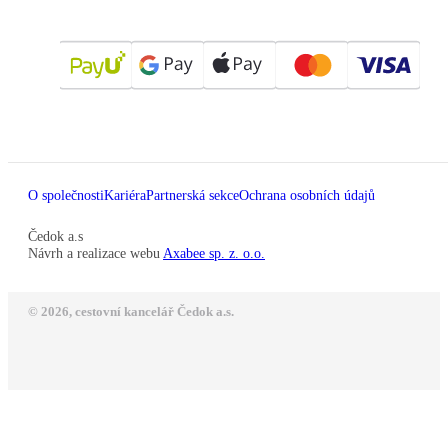
O společnosti
Kariéra
Partnerská sekce
Ochrana osobních údajů
Čedok a.s
Návrh a realizace webu
Axabee sp. z. o.o.
© 2026, cestovní kancelář Čedok a.s.