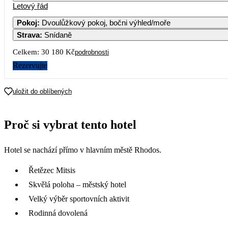
Letový řád
1
2
3
4
18 790
Pokoj
:
Dvoulůžkový pokoj, bočni výhled/moře
Strava
:
Snídaně
5
6
7
8
9
10
11
18 190
17 690
Celkem:
30 180 Kč
podrobnosti
12
13
14
15
16
17
18
Rezervujte
15 090
19
20
21
22
23
24
25
uložit do oblíbených
26
27
28
29
30
31
Proč si vybrat tento hotel
Hotel se nachází přímo v hlavním městě Rhodos.
Řetězec Mitsis
Skvělá poloha – městský hotel
Velký výběr sportovních aktivit
Rodinná dovolená