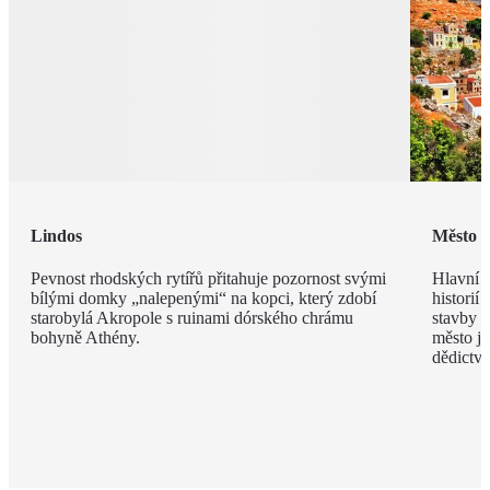
Lindos
Město 
Pevnost rhodských rytířů přitahuje pozornost svými
Hlavní m
bílými domky „nalepenými“ na kopci, který zdobí
historií
starobylá Akropole s ruinami dórského chrámu
stavby z
bohyně Athény.
město j
dědict