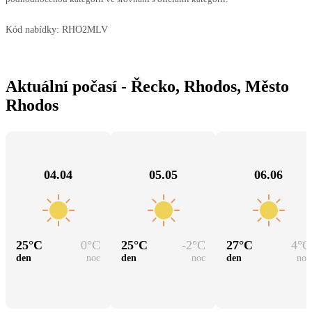
Kód nabídky:
RHO2MLV
Aktuální počasí - Řecko, Rhodos, Město
Rhodos
04.04
05.05
06.06
25
°C
0
°C
25
°C
-2
°C
27
°C
4
°C
den
noc
den
noc
den
noc