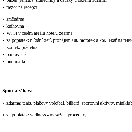
•
bazén (lehátka, slunečníky a osušky u bazénu zdarma)
•
trezor na recepci
•
směnárna
•
knihovna
•
Wi-Fi v celém areálu hotelu zdarma
•
za poplatek: hlídání dětí, pronájem aut, motorek a kol, lékař na tele
koutek, prádelna
•
parkoviště
•
minimarket
Sport a zábava
•
zdarma: tenis, plážový volejbal, billiard, sportovní aktivity, miniklu
•
za poplatek: wellness - masáže a procedury