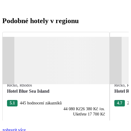
Podobné hotely v regionu
Řecko
,
Rhodos
Řecko
,
R
Hotel Blue Sea Island
Hotel R
5.1
445 hodnocení zákazníků
4.7
22
44 080 Kč
26 380 Kč
/os.
Ušetřete
17 700 Kč
zobrazit více