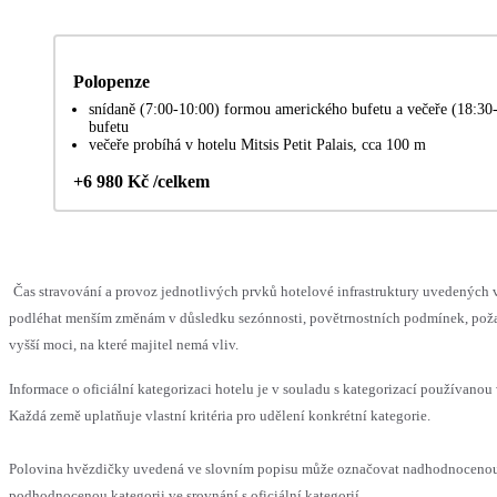
Polopenze
snídaně (7:00-10:00) formou amerického bufetu a večeře (18:30
bufetu
večeře probíhá v hotelu Mitsis Petit Palais, cca 100 m
+6 980 Kč /celkem
Čas stravování a provoz jednotlivých prvků hotelové infrastruktury uvedených
podléhat menším změnám v důsledku sezónnosti, povětrnostních podmínek, pož
vyšší moci, na které majitel nemá vliv.
Informace o oficiální kategorizaci hotelu je v souladu s kategorizací používanou 
Každá země uplatňuje vlastní kritéria pro udělení konkrétní kategorie.
Polovina hvězdičky uvedená ve slovním popisu může označovat nadhodnoceno
podhodnocenou kategorii ve srovnání s oficiální kategorií.