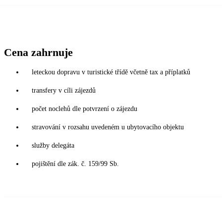
Cena zahrnuje
leteckou dopravu v turistické třídě včetně tax a příplatků
transfery v cíli zájezdů
počet noclehů dle potvrzení o zájezdu
stravování v rozsahu uvedeném u ubytovacího objektu
služby delegáta
pojištění dle zák. č. 159/99 Sb.