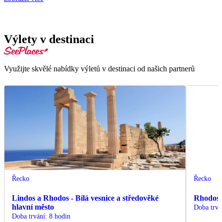
Výlety v destinaci
Využijte skvělé nabídky výletů v destinaci od našich partnerů
Řecko
Řecko
Lindos a Rhodos - Bílá vesnice a středověké
Rhodos 
hlavní město
Doba trvá
Doba trvání
:
8 hodin