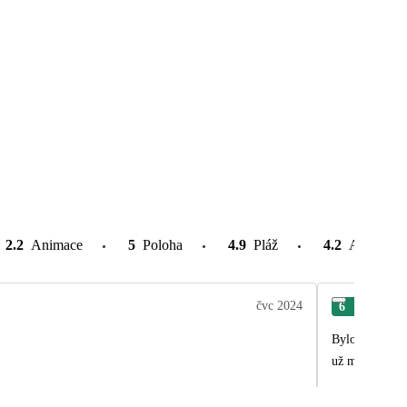
2.2
Animace
5
Poloha
4.9
Pláž
4.2
Atrakce v
čvc 2024
6
Vít
Bylo to fajn ale dlouhé čekání na pokoj ale věděli sme že pokoje sou až od 15 hodin přijeli sme kolem deváté ale všechny služby sme
už mohli