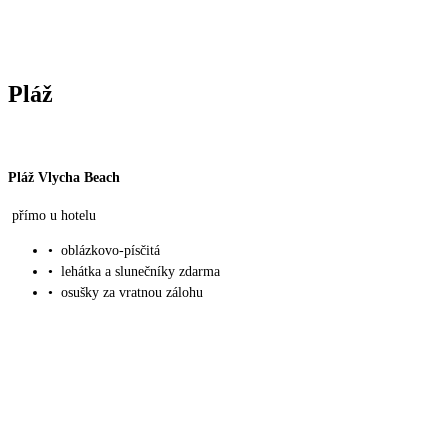
Pláž
Pláž Vlycha Beach
přímo u hotelu
•
oblázkovo-písčitá
•
lehátka a slunečníky zdarma
•
osušky za vratnou zálohu