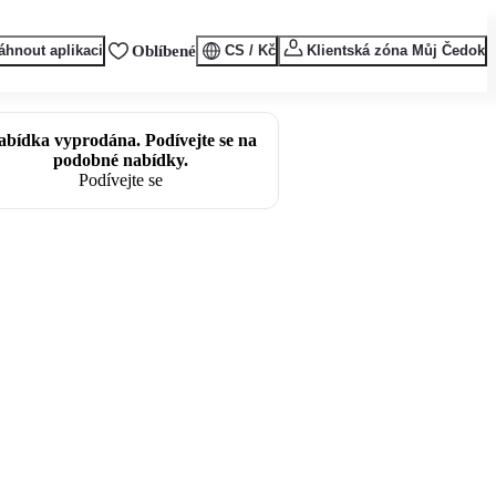
áhnout aplikaci
Oblíbené
CS / Kč
Klientská zóna Můj Čedok
abídka vyprodána. Podívejte se na
podobné nabídky.
Podívejte se