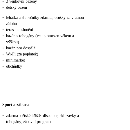
•
3 venkovní bazény
•
dětský bazén
•
lehátka a slunečníky zdarma, osušky za vratnou
zálohu
•
terasa na slunění
•
bazén s tobogány (vstup omezen věkem a
výškou)
•
bazén pro dospělé
•
Wi-Fi (za poplatek)
•
minimarket
•
obchůdky
Sport a zábava
•
zdarma: dětské hřiště, disco bar, skluzavky a
tobogány, zábavní program