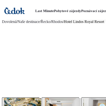
Last Minute
Pobytové zájezdy
Poznávací záje
více fotografií (23)
Dovolená
/
Naše destinace
/
Řecko
/
Rhodos
/
Hotel Lindos Royal Resort