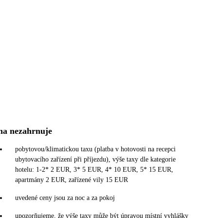
na nezahrnuje
pobytovou/klimatickou taxu (platba v hotovosti na recepci
ubytovacího zařízení při příjezdu), výše taxy dle kategorie
hotelu: 1-2* 2 EUR, 3* 5 EUR, 4* 10 EUR, 5* 15 EUR,
apartmány 2 EUR, zařízené vily 15 EUR
uvedené ceny jsou za noc a za pokoj
upozorňujeme, že výše taxy může být úpravou místní vyhlášky