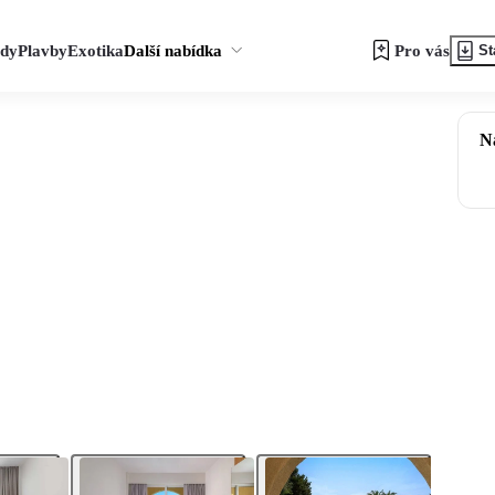
zdy
Plavby
Exotika
Další nabídka
Pro vás
St
N