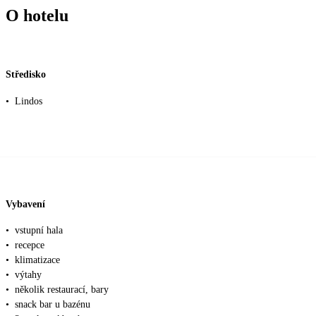
O hotelu
Středisko
•
Lindos
Vybavení
•
vstupní hala
•
recepce
•
klimatizace
•
výtahy
•
několik restaurací, bary
•
snack bar u bazénu