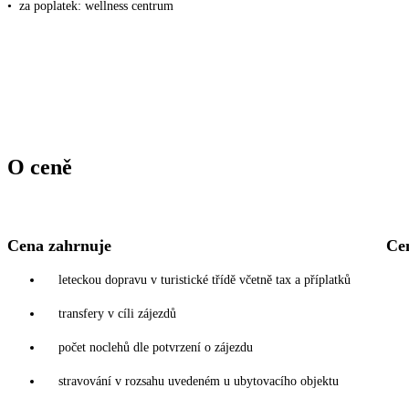
•
za poplatek: wellness centrum
O ceně
Cena zahrnuje
Ce
leteckou dopravu v turistické třídě včetně tax a příplatků
transfery v cíli zájezdů
počet noclehů dle potvrzení o zájezdu
stravování v rozsahu uvedeném u ubytovacího objektu