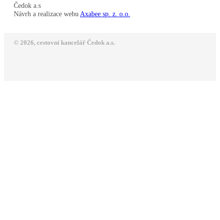
Čedok a.s
Návrh a realizace webu
Axabee sp. z. o.o.
© 2026, cestovní kancelář Čedok a.s.