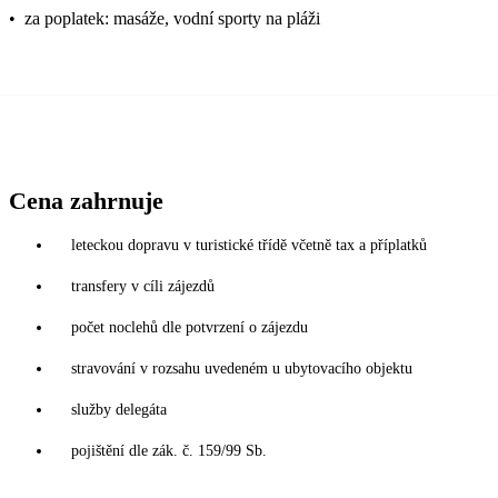
•
za poplatek: masáže, vodní sporty na pláži
Cena zahrnuje
leteckou dopravu v turistické třídě včetně tax a příplatků
transfery v cíli zájezdů
počet noclehů dle potvrzení o zájezdu
stravování v rozsahu uvedeném u ubytovacího objektu
služby delegáta
pojištění dle zák. č. 159/99 Sb.