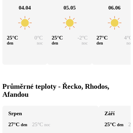
04.04
05.05
06.06
25
°C
0
°C
25
°C
-2
°C
27
°C
4
°C
den
noc
den
noc
den
noc
Průměrné teploty - Řecko, Rhodos,
Afandou
Srpen
Září
27
°C
25
°C
25
°C
2
den
noc
den