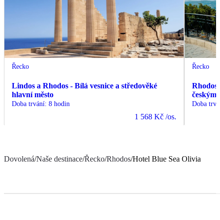
Řecko
Řecko
Lindos a Rhodos - Bílá vesnice a středověké
Rhodos -
hlavní město
českým
Doba trvání
:
8 hodin
Doba trvá
1 568 Kč
/os.
Dovolená
/
Naše destinace
/
Řecko
/
Rhodos
/
Hotel Blue Sea Olivia