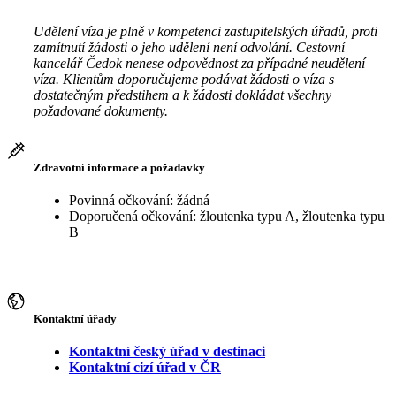
Udělení víza je plně v kompetenci zastupitelských úřadů, proti
zamítnutí žádosti o jeho udělení není odvolání. Cestovní
kancelář Čedok nenese odpovědnost za případné neudělení
víza. Klientům doporučujeme podávat žádosti o víza s
dostatečným předstihem a k žádosti dokládat všechny
požadované dokumenty.
Zdravotní informace a požadavky
Povinná očkování: žádná
Doporučená očkování: žloutenka typu A, žloutenka typu
B
Kontaktní úřady
Kontaktní český úřad v destinaci
Kontaktní cizí úřad v ČR