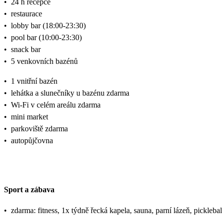
•
24 h recepce
•
restaurace
•
lobby bar (18:00-23:30)
•
pool bar (10:00-23:30)
•
snack bar
•
5 venkovních bazénů
•
1 vnitřní bazén
•
lehátka a slunečníky u bazénu zdarma
•
Wi-Fi v celém areálu zdarma
•
mini market
•
parkoviště zdarma
•
autopůjčovna
Sport a zábava
•
zdarma: fitness, 1x týdně řecká kapela, sauna, parní lázeň, picklebal