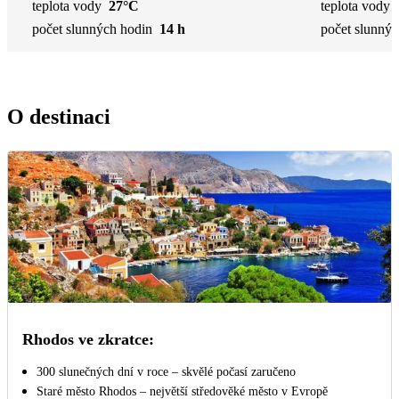
teplota vody
27°C
teplota vody
počet slunných hodin
14 h
počet slunnýc
O destinaci
Rhodos ve zkratce:
300 slunečných dní v roce – skvělé počasí zaručeno
Staré město Rhodos – největší středověké město v Evropě