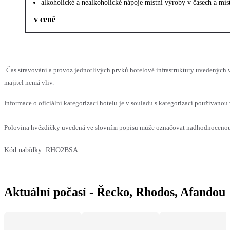
alkoholické a nealkoholické nápoje místní výroby v časech a mí
v ceně
Čas stravování a provoz jednotlivých prvků hotelové infrastruktury uvedenýc
majitel nemá vliv.
Informace o oficiální kategorizaci hotelu je v souladu s kategorizací používanou 
Polovina hvězdičky uvedená ve slovním popisu může označovat nadhodnocenou n
Kód nabídky:
RHO2BSA
Aktuální počasí - Řecko, Rhodos, Afandou