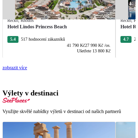
Řecko
,
Rhodos
Řecko
,
R
Hotel Lindos Princess Beach
Hotel R
5.4
517 hodnocení zákazníků
4.7
22
41 790 Kč
27 990 Kč
/os.
Ušetřete
13 800 Kč
zobrazit více
Výlety v destinaci
Využijte skvělé nabídky výletů v destinaci od našich partnerů