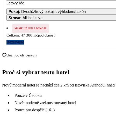
Letový řád
Pokoj
:
Dvoulůžkový pokoj s výhledem/bazén
Strava
:
All inclusive
MÁME UŽ JEN 2 POKOJE
Celkem:
47 380 Kč
podrobnosti
Rezervujte
uložit do oblíbených
Proč si vybrat tento hotel
Nový moderní hotel se nachází cca 2 km od letoviska Afandou, hned 
Pouze v Čedoku
Nově moderně zrekonstruovaný hotel
Pouze pro dospělé (16+)