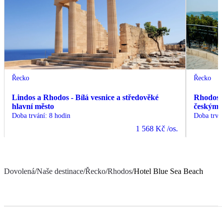
Řecko
Řecko
Lindos a Rhodos - Bílá vesnice a středověké
Rhodos -
hlavní město
českým
Doba trvání
:
8 hodin
Doba trvá
1 568 Kč
/os.
Dovolená
/
Naše destinace
/
Řecko
/
Rhodos
/
Hotel Blue Sea Beach