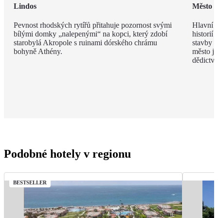
Lindos
Město 
Pevnost rhodských rytířů přitahuje pozornost svými
Hlavní m
bílými domky „nalepenými“ na kopci, který zdobí
historií
starobylá Akropole s ruinami dórského chrámu
stavby z
bohyně Athény.
město j
dědict
Podobné hotely v regionu
BESTSELLER