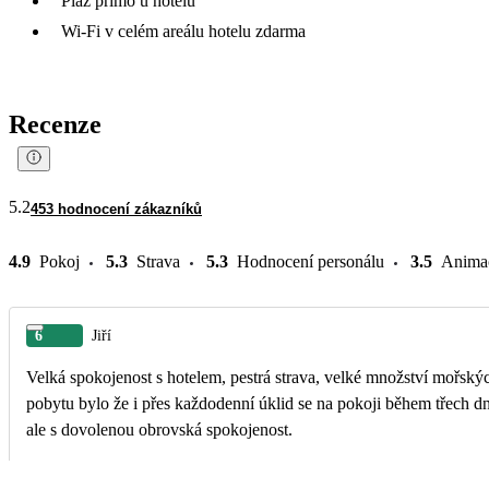
Pláž přímo u hotelu
Wi-Fi v celém areálu hotelu zdarma
Recenze
5.2
453 hodnocení zákazníků
4.9
Pokoj
5.3
Strava
5.3
Hodnocení personálu
3.5
Anima
6
Jiří
Velká spokojenost s hotelem, pestrá strava, velké množství mořský
pobytu bylo že i přes každodenní úklid se na pokoji během třech dn
ale s dovolenou obrovská spokojenost.