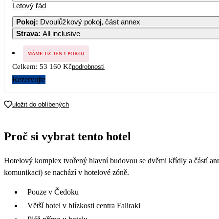
Letový řád
1
2
3
4
29 680
Pokoj
:
Dvoulůžkový pokoj, část annex
Strava
:
All inclusive
7
8
9
10
11
1
26 580
28 180
MÁME UŽ JEN 1 POKOJ
14
15
16
17
18
1
Celkem:
53 160 Kč
podrobnosti
26 580
26 580
Rezervujte
21
22
23
24
25
2
27 580
27 380
uložit do oblíbených
28
29
30
Proč si vybrat tento hotel
Hotelový komplex tvořený hlavní budovou se dvěmi křídly a částí ann
komunikaci) se nachází v hotelové zóně.
Pouze v Čedoku
Větší hotel v blízkosti centra Faliraki