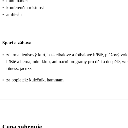
•
mini market
•
konferenční místnost
•
amfiteátr
Sport a zábava
•
zdarma: tenisový kurt, basketbalové a fotbalové hřiště, plážový volej
hřiště a herna, mini klub, animační programy pro děti a dospělé, we
fitness, jacuzzi
•
za poplatek: kulečník, hammam
Cena zahrnuje