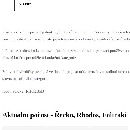
v ceně
Čas stravování a provoz jednotlivých prvků hotelové infrastruktury uvedenýc
změnám v důsledku sezónnosti, povětrnostních podmínek, požadavků hostů nebo v
Informace o oficiální kategorizaci hotelu je v souladu s kategorizací používanou
vlastní kritéria pro udělení konkrétní kategorie.
Polovina hvězdičky uvedená ve slovním popisu může označovat nadhodnoceno
srovnání s oficiální kategorií.
Kód nabídky:
RHO2BSB
Aktuální počasí - Řecko, Rhodos, Faliraki