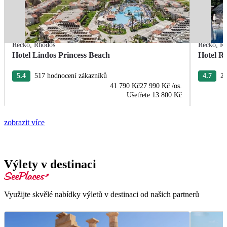
Řecko
,
Rhodos
Řecko
,
R
Hotel Lindos Princess Beach
Hotel R
5.4
517 hodnocení zákazníků
4.7
22
41 790 Kč
27 990 Kč
/os.
Ušetřete
13 800 Kč
zobrazit více
Výlety v destinaci
Využijte skvělé nabídky výletů v destinaci od našich partnerů