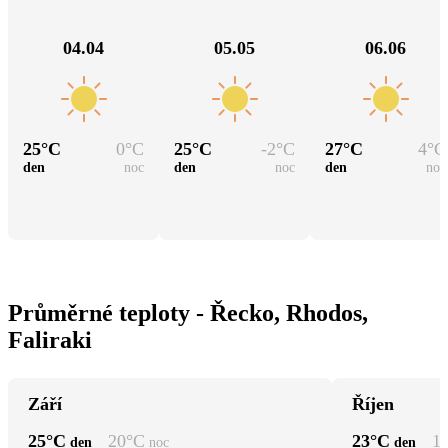
04.04
05.05
06.06
25
°C
0
°C
25
°C
-2
°C
27
°C
4
°C
den
noc
den
noc
den
noc
Průměrné teploty - Řecko, Rhodos,
Faliraki
Září
Říjen
25
°C
20
°C
23
°C
1
den
noc
den