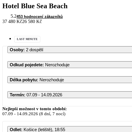
Hotel Blue Sea Beach
5.2
453 hodnocení zákazníků
37 480 Kč
26 580 Kč
LAST MINUTE
Osoby
:
2 dospělí
Odkud pojedete
:
Nerozhoduje
Délka pobytu
:
Nerozhoduje
Termín
:
07.09 - 14.09.2026
Září 2026
Nejlepší možnost v tomto období:
07.09
-
14.09.2026
(8 dní, 7 nocí)
PO
ÚT
ST
ČT
PÁ
S
Odlet
:
Košice (letiště), 18:55