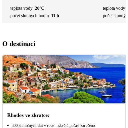
teplota vody
20°C
teplota vody
počet slunných hodin
11 h
počet slunnýc
O destinaci
Rhodos ve zkratce:
300 slunečných dní v roce – skvělé počasí zaručeno