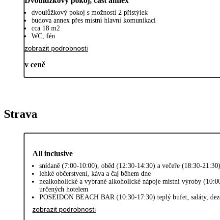
Dvoulůžkový pokoj, část annex
dvoulůžkový pokoj s možností 2 přistýlek
budova annex přes místní hlavní komunikaci
cca 18 m2
WC, fén
zobrazit podrobnosti
v ceně
Strava
All inclusive
snídaně (7:00-10:00), oběd (12:30-14:30) a večeře (18:30-21:30
lehké občerstvení, káva a čaj během dne
nealkoholické a vybrané alkoholické nápoje místní výroby (10:0
určených hotelem
POSEIDON BEACH BAR (10:30-17:30) teplý bufet, saláty, dezer
zobrazit podrobnosti