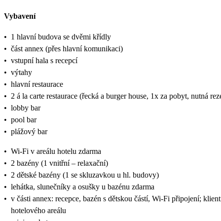
Vybavení
•
1 hlavní budova se dvěmi křídly
•
část annex (přes hlavní komunikaci)
•
vstupní hala s recepcí
•
výtahy
•
hlavní restaurace
•
2 á la carte restaurace (řecká a burger house, 1x za pobyt, nutná rez
•
lobby bar
•
pool bar
•
plážový bar
•
Wi-Fi v areálu hotelu zdarma
•
2 bazény (1 vnitřní – relaxační)
•
2 dětské bazény (1 se skluzavkou u hl. budovy)
•
lehátka, slunečníky a osušky u bazénu zdarma
•
v části annex: recepce, bazén s dětskou částí, Wi-Fi připojení; klie
hotelového areálu