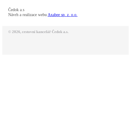
Čedok a.s
Návrh a realizace webu
Axabee sp. z. o.o.
© 2026, cestovní kancelář Čedok a.s.