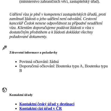
(ministerstvo zahraničních věcí, zastupitelský úřad).
Udělení víza je plně v kompetenci zastupitelských úřadů, proti
zamítnutí žádosti o jeho udělení není odvolání. Cestovní
kancelář Čedok nenese odpovědnost za případné neudělení
víza. Klientům doporučujeme podávat žádosti o víza s
dostatečným předstihem a k žádosti dokládat všechny
požadované dokumenty.
Zdravotní informace a požadavky
Povinná očkování: žádná
Doporučená očkování: žloutenka typu A, žloutenka typu
B
Kontaktní úřady
Kontaktní český úřad v destinaci
Kontaktní cizí úřad v ČR