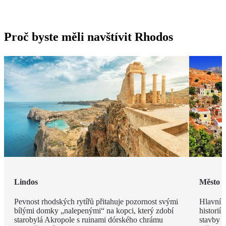
Proč byste měli navštívit Rhodos
Lindos
Město 
Pevnost rhodských rytířů přitahuje pozornost svými
Hlavní m
bílými domky „nalepenými“ na kopci, který zdobí
historií
starobylá Akropole s ruinami dórského chrámu
stavby z