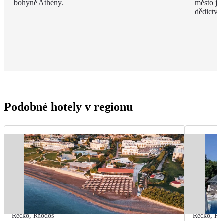
bohyně Athény.
město j
dědict
Podobné hotely v regionu
Řecko
,
Rhodos
Řecko
,
R