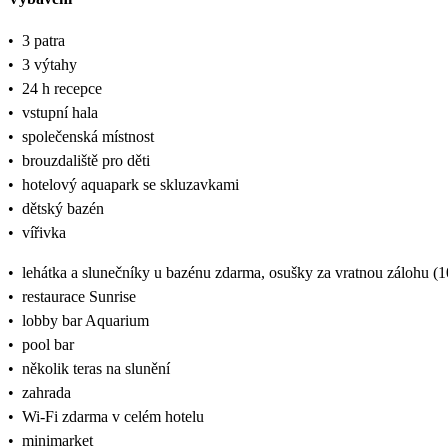
•
3 patra
•
3 výtahy
•
24 h recepce
•
vstupní hala
•
společenská místnost
•
brouzdaliště pro děti
•
hotelový aquapark se skluzavkami
•
dětský bazén
•
vířivka
•
lehátka a slunečníky u bazénu zdarma, osušky za vratnou zálohu 
•
restaurace Sunrise
•
lobby bar Aquarium
•
pool bar
•
několik teras na slunění
•
zahrada
•
Wi-Fi zdarma v celém hotelu
•
minimarket