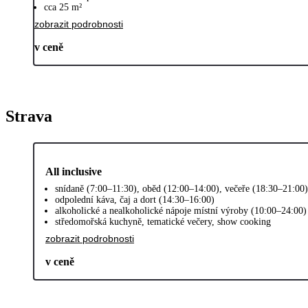
cca 25 m²
zobrazit podrobnosti
v ceně
Strava
All inclusive
snídaně (7:00–11:30), oběd (12:00–14:00), večeře (18:30–21:00
odpolední káva, čaj a dort (14:30–16:00)
alkoholické a nealkoholické nápoje místní výroby (10:00–24:00)
středomořská kuchyně, tematické večery, show cooking
zobrazit podrobnosti
v ceně