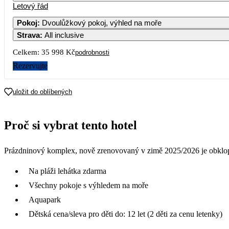
Letový řád
Pokoj
:
Dvoulůžkový pokoj, výhled na moře
Strava
:
All inclusive
Celkem:
35 998 Kč
podrobnosti
Rezervujte
uložit do oblíbených
Proč si vybrat tento hotel
Prázdninový komplex, nově zrenovovaný v zimě 2025/2026 je obklop
Na pláži lehátka zdarma
Všechny pokoje s výhledem na moře
Aquapark
Dětská cena/sleva pro děti do: 12 let (2 děti za cenu letenky)