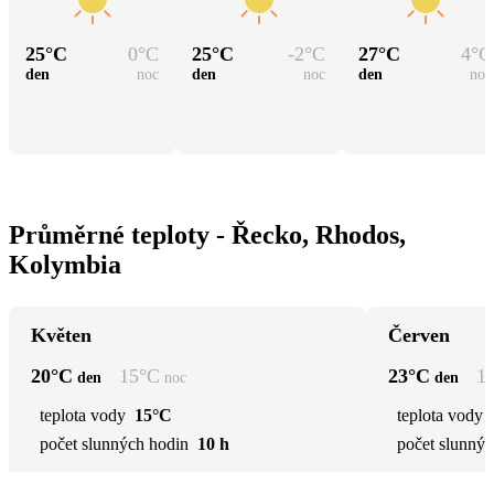
25
°C
0
°C
25
°C
-2
°C
27
°C
4
°C
den
noc
den
noc
den
noc
Průměrné teploty - Řecko, Rhodos,
Kolymbia
Květen
Červen
20
°C
15
°C
23
°C
1
den
noc
den
teplota vody
15°C
teplota vody
počet slunných hodin
10 h
počet slunnýc