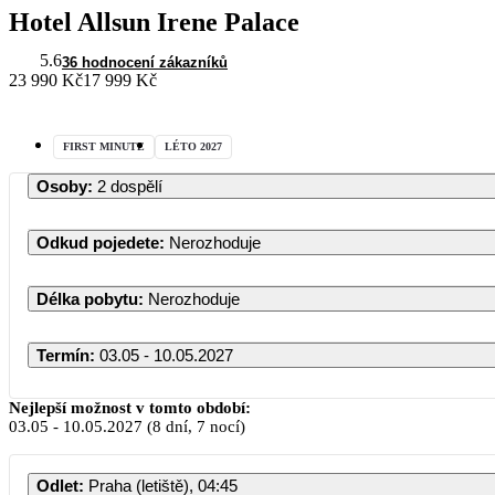
Hotel Allsun Irene Palace
5.6
36 hodnocení zákazníků
23 990 Kč
17 999 Kč
FIRST MINUTE
LÉTO 2027
Osoby
:
2 dospělí
Odkud pojedete
:
Nerozhoduje
Délka pobytu
:
Nerozhoduje
Termín
:
03.05 - 10.05.2027
Nejlepší možnost v tomto období:
03.05
-
10.05.2027
(8 dní, 7 nocí)
Odlet
:
Praha (letiště), 04:45