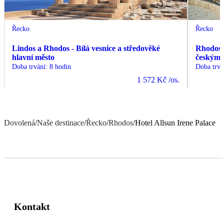
Řecko
Řecko
Lindos a Rhodos - Bílá vesnice a středověké
Rhodos -
hlavní město
českým
Doba trvání
:
8 hodin
Doba trvá
1 572 Kč
/os.
Dovolená
/
Naše destinace
/
Řecko
/
Rhodos
/
Hotel Allsun Irene Palace
Kontakt