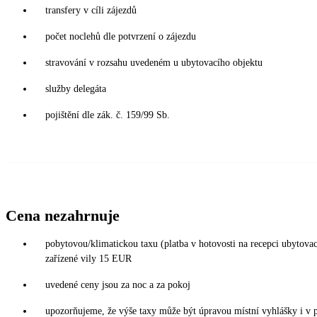
transfery v cíli zájezdů
počet noclehů dle potvrzení o zájezdu
stravování v rozsahu uvedeném u ubytovacího objektu
služby delegáta
pojištění dle zák. č. 159/99 Sb.
Cena nezahrnuje
pobytovou/klimatickou taxu (platba v hotovosti na recepci ubytov
zařízené vily 15 EUR
uvedené ceny jsou za noc a za pokoj
upozorňujeme, že výše taxy může být úpravou místní vyhlášky i v 