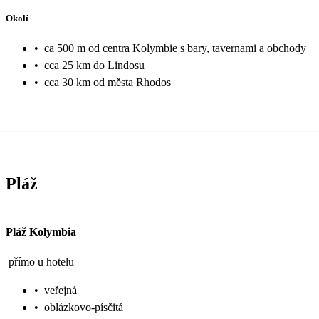
Okolí
•
ca 500 m od centra Kolymbie s bary, tavernami a obchody
•
cca 25 km do Lindosu
•
cca 30 km od města Rhodos
Pláž
Pláž Kolymbia
přímo u hotelu
•
veřejná
•
oblázkovo-písčitá