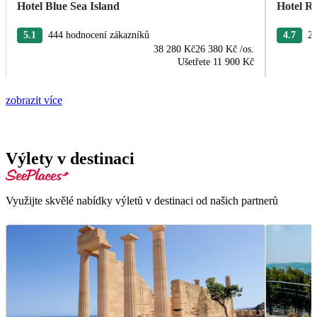
Hotel Blue Sea Island
Hotel R
5.1
444 hodnocení zákazníků
4.7
22
38 280 Kč
26 380 Kč
/os.
Ušetřete
11 900 Kč
zobrazit více
Výlety v destinaci
Využijte skvělé nabídky výletů v destinaci od našich partnerů