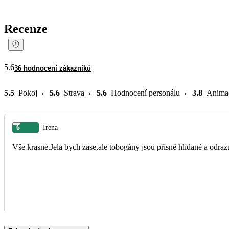
Recenze
5.6
36 hodnocení zákazníků
5.5
Pokoj
5.6
Strava
5.6
Hodnocení personálu
3.8
Anima
6
Irena
Vše krasné.Jela bych zase,ale tobogány jsou přísně hlídané a odrazu