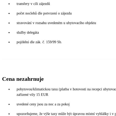
transfery v cíli zájezdů
počet noclehů dle potvrzení o zájezdu
stravování v rozsahu uvedeném u ubytovacího objektu
služby delegáta
pojištění dle zák. č. 159/99 Sb.
Cena nezahrnuje
pobytovou/klimatickou taxu (platba v hotovosti na recepci ubytov
zařízené vily 15 EUR
uvedené ceny jsou za noc a za pokoj
upozorňujeme, že výše taxy může být úpravou místní vyhlášky i v 