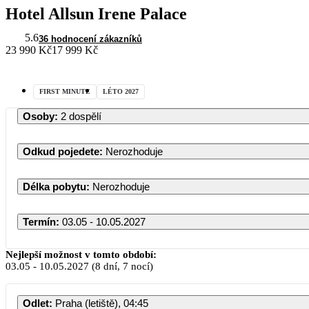
Hotel Allsun Irene Palace
5.6
36 hodnocení zákazníků
23 990 Kč
17 999 Kč
FIRST MINUTE
LÉTO 2027
Osoby
:
2 dospělí
Odkud pojedete
:
Nerozhoduje
Délka pobytu
:
Nerozhoduje
Termín
:
03.05 - 10.05.2027
Nejlepší možnost v tomto období:
03.05
-
10.05.2027
(8 dní, 7 nocí)
Odlet
:
Praha (letiště), 04:45