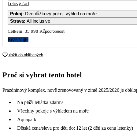
Letový řád
Pokoj
:
Dvoulůžkový pokoj, výhled na moře
Strava
:
All inclusive
Celkem:
35 998 Kč
podrobnosti
Rezervujte
uložit do oblíbených
Proč si vybrat tento hotel
Prázdninový komplex, nově zrenovovaný v zimě 2025/2026 je obklop
Na pláži lehátka zdarma
Všechny pokoje s výhledem na moře
Aquapark
Dětská cena/sleva pro děti do: 12 let (2 děti za cenu letenky)