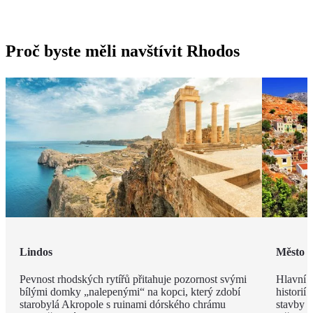
Proč byste měli navštívit Rhodos
Lindos
Město 
Pevnost rhodských rytířů přitahuje pozornost svými
Hlavní m
bílými domky „nalepenými“ na kopci, který zdobí
historií
starobylá Akropole s ruinami dórského chrámu
stavby z