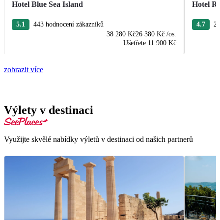
Hotel Blue Sea Island
Hotel R
5.1
443 hodnocení zákazníků
4.7
22
38 280 Kč
26 380 Kč
/os.
Ušetřete
11 900 Kč
zobrazit více
Výlety v destinaci
Využijte skvělé nabídky výletů v destinaci od našich partnerů