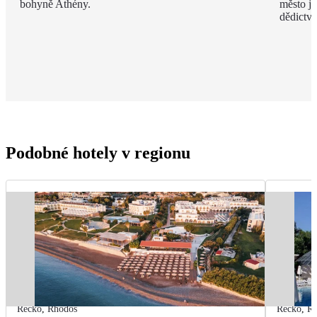
bohyně Athény.
město j
dědict
Podobné hotely v regionu
Řecko
,
Rhodos
Řecko
,
R