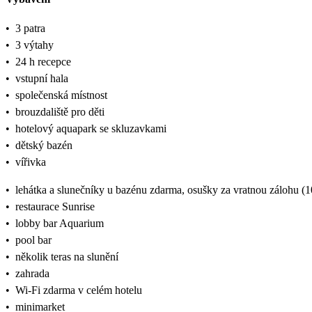
•
3 patra
•
3 výtahy
•
24 h recepce
•
vstupní hala
•
společenská místnost
•
brouzdaliště pro děti
•
hotelový aquapark se skluzavkami
•
dětský bazén
•
vířivka
•
lehátka a slunečníky u bazénu zdarma, osušky za vratnou zálohu 
•
restaurace Sunrise
•
lobby bar Aquarium
•
pool bar
•
několik teras na slunění
•
zahrada
•
Wi-Fi zdarma v celém hotelu
•
minimarket