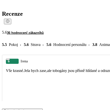
Recenze
5.6
36 hodnocení zákazníků
5.5
Pokoj
5.6
Strava
5.6
Hodnocení personálu
3.8
Anima
6
Irena
Vše krasné.Jela bych zase,ale tobogány jsou přísně hlídané a odrazu