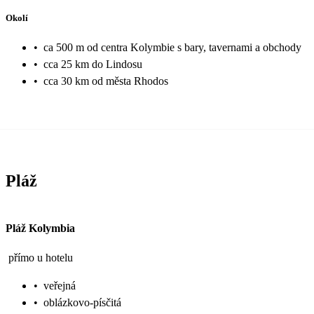
Okolí
•
ca 500 m od centra Kolymbie s bary, tavernami a obchody
•
cca 25 km do Lindosu
•
cca 30 km od města Rhodos
Pláž
Pláž Kolymbia
přímo u hotelu
•
veřejná
•
oblázkovo-písčitá