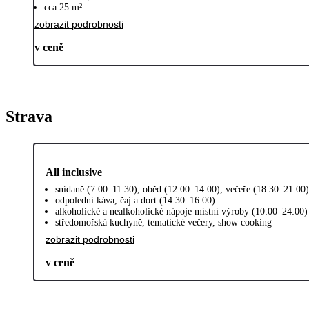
cca 25 m²
zobrazit podrobnosti
v ceně
Strava
All inclusive
snídaně (7:00–11:30), oběd (12:00–14:00), večeře (18:30–21:00
odpolední káva, čaj a dort (14:30–16:00)
alkoholické a nealkoholické nápoje místní výroby (10:00–24:00)
středomořská kuchyně, tematické večery, show cooking
zobrazit podrobnosti
v ceně