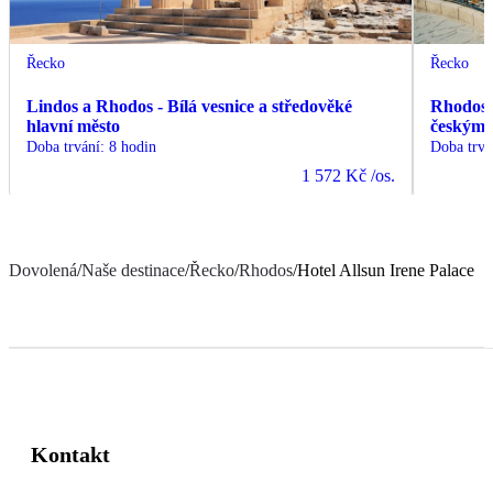
Řecko
Řecko
Lindos a Rhodos - Bílá vesnice a středověké
Rhodos -
hlavní město
českým
Doba trvání
:
8 hodin
Doba trvá
1 572 Kč
/os.
Dovolená
/
Naše destinace
/
Řecko
/
Rhodos
/
Hotel Allsun Irene Palace
Kontakt