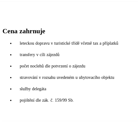
Cena zahrnuje
leteckou dopravu v turistické třídě včetně tax a příplatků
transfery v cíli zájezdů
počet noclehů dle potvrzení o zájezdu
stravování v rozsahu uvedeném u ubytovacího objektu
služby delegáta
pojištění dle zák. č. 159/99 Sb.