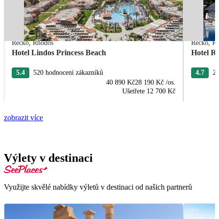
Řecko
,
Rhodos
Řecko
,
R
Hotel Lindos Princess Beach
Hotel R
5.4
520 hodnocení zákazníků
4.7
22
40 890 Kč
28 190 Kč
/os.
Ušetřete
12 700 Kč
zobrazit více
Výlety v destinaci
Využijte skvělé nabídky výletů v destinaci od našich partnerů