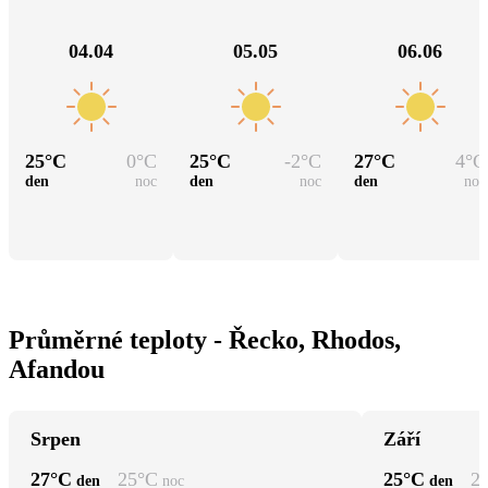
04.04
05.05
06.06
25
°C
0
°C
25
°C
-2
°C
27
°C
4
°C
den
noc
den
noc
den
noc
Průměrné teploty - Řecko, Rhodos,
Afandou
Srpen
Září
27
°C
25
°C
25
°C
2
den
noc
den