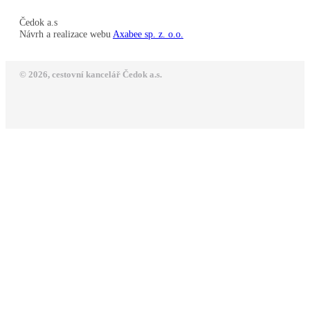
Čedok a.s
Návrh a realizace webu
Axabee sp. z. o.o.
© 2026, cestovní kancelář Čedok a.s.