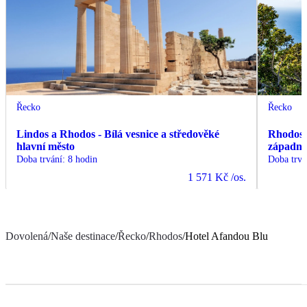
Řecko
Řecko
Lindos a Rhodos - Bílá vesnice a středověké
Rhodos -
hlavní město
západní
Doba trvání
:
8 hodin
Doba trvá
1 571 Kč
/os.
Dovolená
/
Naše destinace
/
Řecko
/
Rhodos
/
Hotel Afandou Blu