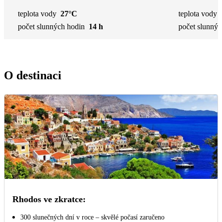
teplota vody
27°C
teplota vody
počet slunných hodin
14 h
počet slunnýc
O destinaci
Rhodos ve zkratce:
300 slunečných dní v roce – skvělé počasí zaručeno