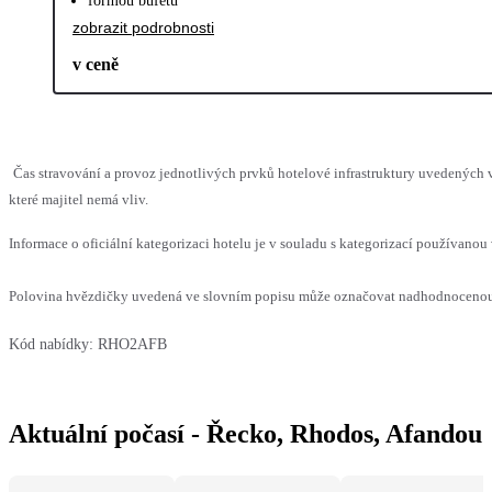
formou bufetu
zobrazit podrobnosti
v ceně
Čas stravování a provoz jednotlivých prvků hotelové infrastruktury uvedenýc
které majitel nemá vliv.
Informace o oficiální kategorizaci hotelu je v souladu s kategorizací používanou 
Polovina hvězdičky uvedená ve slovním popisu může označovat nadhodnocenou n
Kód nabídky:
RHO2AFB
Aktuální počasí - Řecko, Rhodos, Afandou