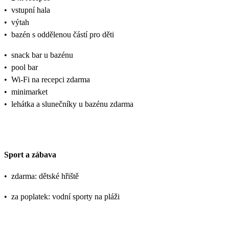
•
vstupní hala
•
výtah
•
bazén s oddělenou částí pro děti
•
snack bar u bazénu
•
pool bar
•
Wi-Fi na recepci zdarma
•
minimarket
•
lehátka a slunečníky u bazénu zdarma
Sport a zábava
•
zdarma: dětské hřiště
•
za poplatek: vodní sporty na pláži