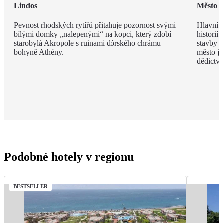
Lindos
Město 
Pevnost rhodských rytířů přitahuje pozornost svými
Hlavní m
bílými domky „nalepenými“ na kopci, který zdobí
historií
starobylá Akropole s ruinami dórského chrámu
stavby z
bohyně Athény.
město j
dědict
Podobné hotely v regionu
BESTSELLER