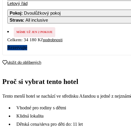
Letový řád
Pokoj
:
Dvoulůžkový pokoj
Strava
:
All inclusive
MÁME UŽ JEN 2 POKOJE
Celkem:
34 180 Kč
podrobnosti
Rezervujte
uložit do oblíbených
Proč si vybrat tento hotel
Tento menší hotel se nachází ve středisku Afandou u jedné z nejznámě
Vhodné pro rodiny s dětmi
Klidná lokalita
Dětská cena/sleva pro děti do: 11 let