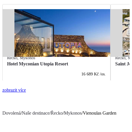
Řecko
,
Mykonos
Řecko
,
M
Hotel Myconian Utopia Resort
Saint J
16 689 Kč
/os.
zobrazit více
Dovolená
/
Naše destinace
/
Řecko
/
Mykonos
/
Vienoulas Garden