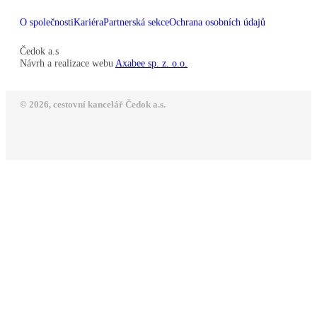
O společnosti
Kariéra
Partnerská sekce
Ochrana osobních údajů
Čedok a.s
Návrh a realizace webu
Axabee sp. z. o.o.
© 2026, cestovní kancelář Čedok a.s.