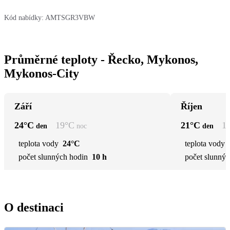
Kód nabídky:
AMTSGR3VBW
Průměrné teploty - Řecko, Mykonos,
Mykonos-City
Září
Říjen
24
°C
19
°C
21
°C
1
den
noc
den
teplota vody
24°C
teplota vody
počet slunných hodin
10 h
počet slunnýc
O destinaci