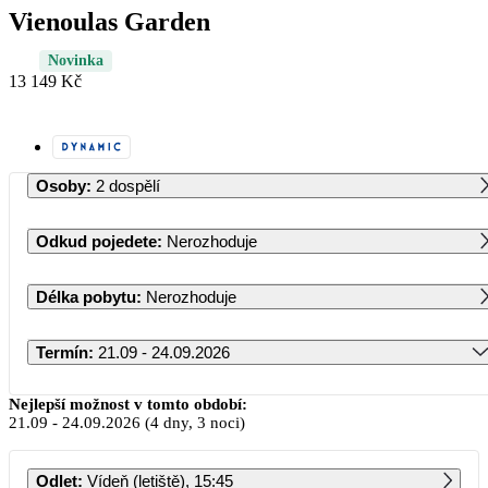
Vienoulas Garden
Novinka
13 149 Kč
Osoby
:
2 dospělí
Odkud pojedete
:
Nerozhoduje
Délka pobytu
:
Nerozhoduje
Termín
:
21.09 - 24.09.2026
Září 2026
Nejlepší možnost v tomto období:
21.09
-
24.09.2026
(4 dny, 3 noci)
PO
ÚT
ST
ČT
PÁ
SO
NE
Odlet
:
Vídeň (letiště), 15:45