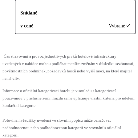
Snídaně
v ceně
Vybrané
Čas stravování a provoz jednotlivých prvků hotelové infrastruktury
uvedených v nabídce mohou podléhat menším změnám v důsledku sezónnosti,
povětrnostních podmínek, požadavků hostů nebo vyšší moci, na které majitel
nemá vliv.
Informace o oficiální kategorizaci hotelu je v souladu s kategorizací
používanou v příslušné zemi. Každá země uplatňuje vlastní kritéria pro udělení
konkrétní kategorie.
Polovina hvězdičky uvedená ve slovním popisu může označovat
nadhodnocenou nebo podhodnocenou kategorii ve srovnání s oficiální
kategorií.