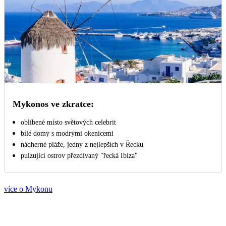
Mykonos ve zkratce:
oblíbené místo světových celebrit
bílé domy s modrými okenicemi
nádherné pláže, jedny z nejlepších v Řecku
pulzující ostrov přezdívaný "řecká Ibiza"
více o Mykonu