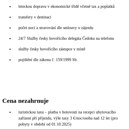
leteckou dopravu v ekonomické třídě včetně tax a poplatků
transfery v destinaci
počet nocí a stravování dle smlouvy o zájezdu
24/7 Služby česky hovořícího delegáta Čedoku na telefonu
služby česky hovořícího zástupce v místě
pojištění dle zákona č. 159/1999 Sb.
Cena nezahrnuje
turistickou taxu – platba v hotovosti na recepci ubytovacího
zařízení při příjezdu, výše taxy 3 €/noc/osoba nad 12 let (pro
pobyty v období od 01.10.2025)