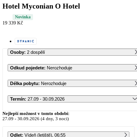
Hotel Myconian O Hotel
Novinka
19 339 Kč
Osoby
:
2 dospělí
Odkud pojedete
:
Nerozhoduje
Délka pobytu
:
Nerozhoduje
Termín
:
27.09 - 30.09.2026
Září 2026
Nejlepší možnost v tomto období:
27.09
-
30.09.2026
(4 dny, 3 noci)
PO
ÚT
ST
ČT
PÁ
SO
NE
Odlet
:
Vídeň (letiště), 06:55