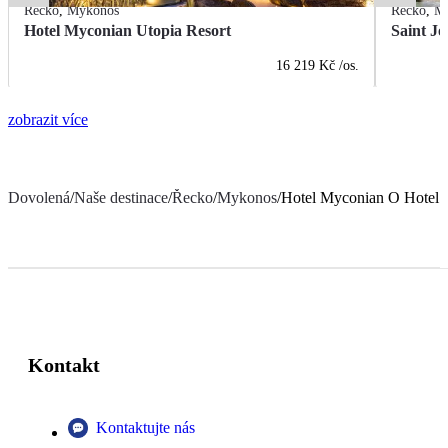
Řecko
,
Mykonos
Řecko
,
M
Hotel Myconian Utopia Resort
Saint J
16 219 Kč
/os.
zobrazit více
Dovolená
/
Naše destinace
/
Řecko
/
Mykonos
/
Hotel Myconian O Hotel
Kontakt
Kontaktujte nás