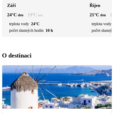
Září
Říjen
24
°C
19
°C
21
°C
1
den
noc
den
teplota vody
24°C
teplota vody
počet slunných hodin
10 h
počet slunnýc
O destinaci