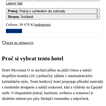
Letový řád
1
2
3
4
5
6
54 629
45 879
38 979
76 569
74 839
38 329
Pokoj
:
Pokoj s výhledem do zahrady
Strava
:
Snídaně
7
8
9
10
11
12
13
37 449
61 329
53 779
43 539
64 939
63 229
22 319
Celkem:
38 678 Kč
podrobnosti
14
15
16
17
18
19
20
Rezervujte
26 429
42 369
35 009
29 269
60 589
57 759
28 409
21
22
23
24
25
26
27
uložit do oblíbených
28 909
41 359
35 059
29 359
71 019
19 339
28
29
30
Proč si vybrat tento hotel
22 439
Hotel Myconian O se nachází přímo na pláži Ornos a nabízí
dospělým hostům (16+) jedinečný zážitek v minimalistickém
kykladském stylu. Tento butikový hotel propojuje přírodní materiály
s moderním designem a nabízí soukromí, klid a výhledy na Egejské
moře. S elegantními pokoji, bazénem, wellness a restaurací je
ideálním místem pro páry hledající romantiku a odpočinek.