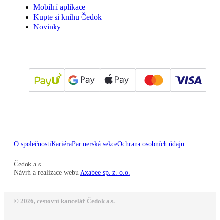
Mobilní aplikace
Kupte si knihu Čedok
Novinky
O společnosti
Kariéra
Partnerská sekce
Ochrana osobních údajů
Čedok a.s
Návrh a realizace webu
Axabee sp. z. o.o.
© 2026, cestovní kancelář Čedok a.s.