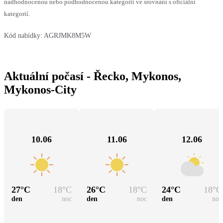
nadhodnocenou nebo podhodnocenou kategorii ve srovnání s oficiální
kategorií.
Kód nabídky:
AGRJMK8M5W
Aktuální počasí - Řecko, Mykonos,
Mykonos-City
10.06
11.06
12.06
27
°C
18
°C
26
°C
18
°C
24
°C
18
°C
den
noc
den
noc
den
noc