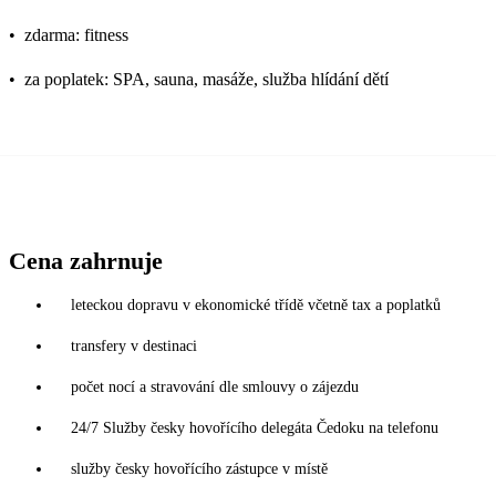
•
zdarma: fitness
•
za poplatek: SPA, sauna, masáže, služba hlídání dětí
Cena zahrnuje
leteckou dopravu v ekonomické třídě včetně tax a poplatků
transfery v destinaci
počet nocí a stravování dle smlouvy o zájezdu
24/7 Služby česky hovořícího delegáta Čedoku na telefonu
služby česky hovořícího zástupce v místě