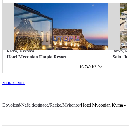
Řecko
,
Mykonos
Řecko
,
M
Hotel Myconian Utopia Resort
Saint J
16 749 Kč
/os.
zobrazit více
Dovolená
/
Naše destinace
/
Řecko
/
Mykonos
/
Hotel Myconian Kyma - D