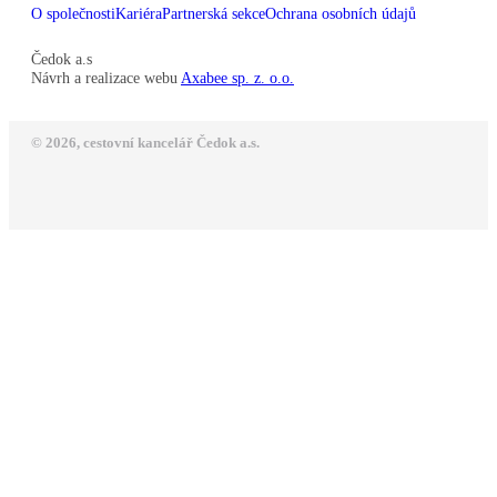
O společnosti
Kariéra
Partnerská sekce
Ochrana osobních údajů
Čedok a.s
Návrh a realizace webu
Axabee sp. z. o.o.
© 2026, cestovní kancelář Čedok a.s.