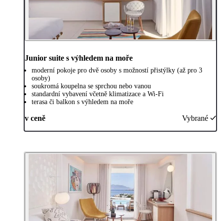
Junior suite s výhledem na moře
moderní pokoje pro dvě osoby s možností přistýlky (až pro 3
osoby)
soukromá koupelna se sprchou nebo vanou
standardní vybavení včetně klimatizace a Wi-Fi
terasa či balkon s výhledem na moře
v ceně
Vybrané