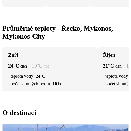
Průměrné teploty - Řecko, Mykonos,
Mykonos-City
Září
Říjen
24
°C
19
°C
21
°C
1
den
noc
den
teplota vody
24°C
teplota vody
počet slunných hodin
10 h
počet slunnýc
O destinaci