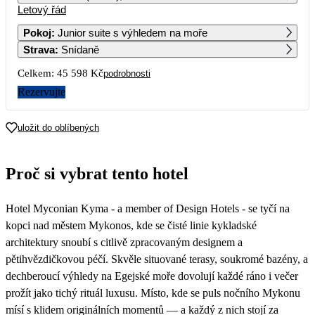
Letový řád
1
2
3
4
5
6
45 519
38 469
33 259
56 679
55 399
29 249
Pokoj
:
Junior suite s výhledem na moře
Strava
:
Snídaně
7
8
9
10
11
12
13
28 739
47 259
43 499
34 689
Celkem:
45 598 Kč
podrobnosti
14
15
16
17
18
19
20
Rezervujte
22 799
21
22
23
24
25
26
27
uložit do oblíbených
23 239
22 939
28
29
30
Proč si vybrat tento hotel
26 559
Hotel Myconian Kyma - a member of Design Hotels - se tyčí na
kopci nad městem Mykonos, kde se čisté linie kykladské
architektury snoubí s citlivě zpracovaným designem a
pětihvězdičkovou péčí. Skvěle situované terasy, soukromé bazény, a
dechberoucí výhledy na Egejské moře dovolují každé ráno i večer
prožít jako tichý rituál luxusu. Místo, kde se puls nočního Mykonu
mísí s klidem originálních momentů — a každý z nich stojí za