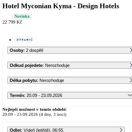
Hotel Myconian Kyma - Design Hotels
Novinka
22 799 Kč
Osoby
:
2 dospělí
Odkud pojedete
:
Nerozhoduje
Délka pobytu
:
Nerozhoduje
Termín
:
20.09 - 23.09.2026
Září 2026
Nejlepší možnost v tomto období:
20.09
-
23.09.2026
(4 dny, 3 noci)
PO
ÚT
ST
ČT
PÁ
SO
NE
Odlet
:
Vídeň (letiště), 06:55