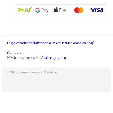
O společnosti
Kariéra
Partnerská sekce
Ochrana osobních údajů
Čedok a.s
Návrh a realizace webu
Axabee sp. z. o.o.
© 2026, cestovní kancelář Čedok a.s.