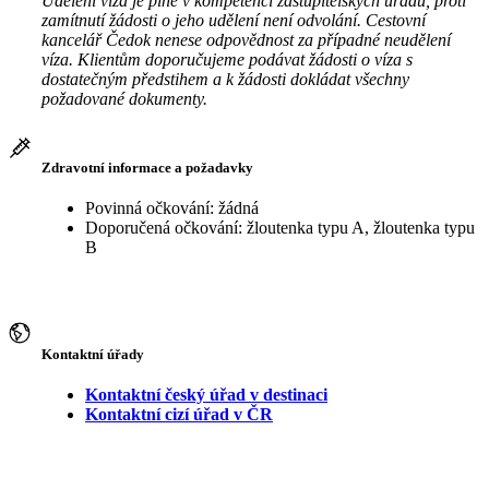
Udělení víza je plně v kompetenci zastupitelských úřadů, proti
zamítnutí žádosti o jeho udělení není odvolání. Cestovní
kancelář Čedok nenese odpovědnost za případné neudělení
víza. Klientům doporučujeme podávat žádosti o víza s
dostatečným předstihem a k žádosti dokládat všechny
požadované dokumenty.
Zdravotní informace a požadavky
Povinná očkování: žádná
Doporučená očkování: žloutenka typu A, žloutenka typu
B
Kontaktní úřady
Kontaktní český úřad v destinaci
Kontaktní cizí úřad v ČR