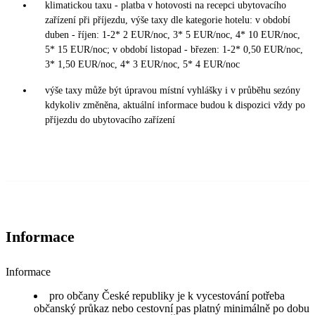
klimatickou taxu - platba v hotovosti na recepci ubytovacího
zařízení při příjezdu, výše taxy dle kategorie hotelu: v období
duben - říjen: 1-2* 2 EUR/noc, 3* 5 EUR/noc, 4* 10 EUR/noc,
5* 15 EUR/noc; v období listopad - březen: 1-2* 0,50 EUR/noc,
3* 1,50 EUR/noc, 4* 3 EUR/noc, 5* 4 EUR/noc
výše taxy může být úpravou místní vyhlášky i v průběhu sezóny
kdykoliv změněna, aktuální informace budou k dispozici vždy po
příjezdu do ubytovacího zařízení
Informace
Informace
pro občany České republiky je k vycestování potřeba
občanský průkaz nebo cestovní pas platný minimálně po dobu