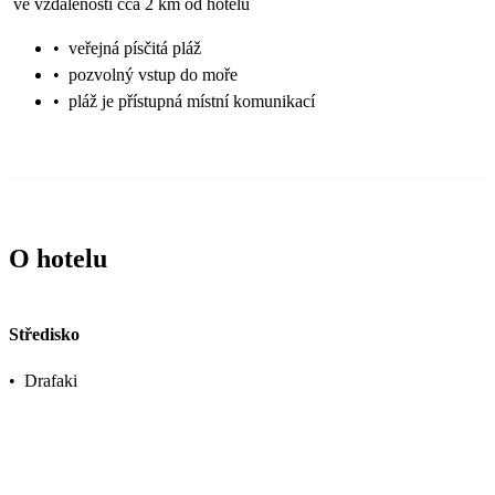
ve vzdálenosti cca 2 km od hotelu
•
veřejná písčitá pláž
•
pozvolný vstup do moře
•
pláž je přístupná místní komunikací
O hotelu
Středisko
•
Drafaki