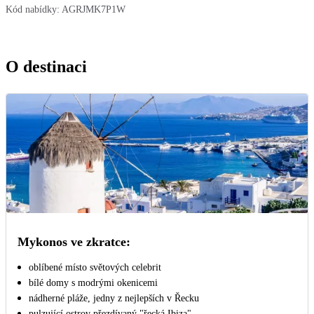
Kód nabídky:
AGRJMK7P1W
O destinaci
Mykonos ve zkratce:
oblíbené místo světových celebrit
bílé domy s modrými okenicemi
nádherné pláže, jedny z nejlepších v Řecku
pulzující ostrov přezdívaný "řecká Ibiza"