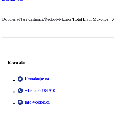
Dovolená
/
Naše destinace
/
Řecko
/
Mykonos
/
Hotel Livin Mykonos – A
Kontakt
Kontaktujte nás
+420 296 184 910
info@cedok.cz