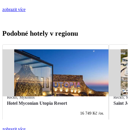
zobrazit více
Podobné hotely v regionu
Řecko
,
Mykonos
Řecko
,
M
Hotel Myconian Utopia Resort
Saint J
16 749 Kč
/os.
zobrazit více