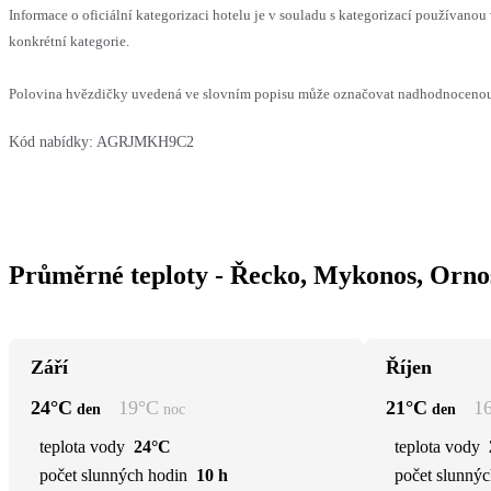
Informace o oficiální kategorizaci hotelu je v souladu s kategorizací používanou 
konkrétní kategorie.
Polovina hvězdičky uvedená ve slovním popisu může označovat nadhodnocenou n
Kód nabídky:
AGRJMKH9C2
Průměrné teploty - Řecko, Mykonos, Orno
Září
Říjen
24
°C
19
°C
21
°C
1
den
noc
den
teplota vody
24°C
teplota vody
počet slunných hodin
10 h
počet slunnýc