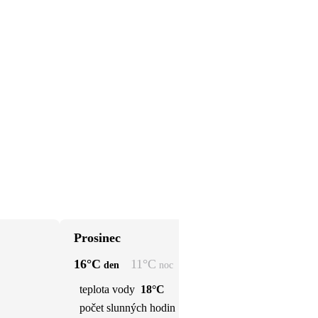
Prosinec
Le
16
°C
11
°C
14
den
noc
teplota vody
18°C
t
počet slunných hodin
4 h
p