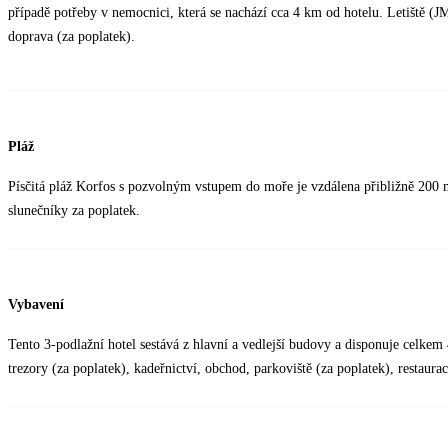
případě potřeby v nemocnici, která se nachází cca 4 km od hotelu. Letiště (
doprava (za poplatek).
Pláž
Písčitá pláž Korfos s pozvolným vstupem do moře je vzdálena přibližně 200 m
slunečníky za poplatek.
Vybavení
Tento 3-podlažní hotel sestává z hlavní a vedlejší budovy a disponuje celkem 
trezory (za poplatek), kadeřnictví, obchod, parkoviště (za poplatek), restaura