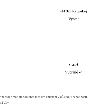
+14 320 Kč /pokoj
Vybrat
v ceně
Vybrané
h v nabídce mohou podléhat menším změnám v důsledku sezónnosti,
á vliv.