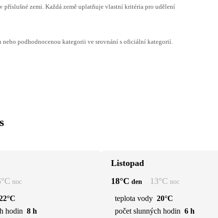
v příslušné zemi. Každá země uplatňuje vlastní kritéria pro udělení
ebo podhodnocenou kategorii ve srovnání s oficiální kategorií.
s
Listopad
6
°C
18
°C
13
°C
noc
den
noc
22°C
teplota vody
20°C
h hodin
8 h
počet slunných hodin
6 h