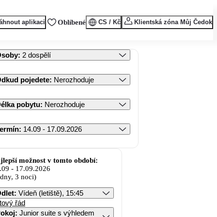
áhnout aplikaci
Oblíbené
CS / Kč
Klientská zóna Můj Čedok
Osoby
:
2 dospělí
dkud pojedete
:
Nerozhoduje
élka pobytu
:
Nerozhoduje
ermín
:
14.09 - 17.09.2026
jlepší možnost v tomto období:
.09
-
17.09.2026
 dny, 3 noci)
dlet
:
Vídeň (letiště), 15:45
tový řád
okoj
:
Junior suite s výhledem