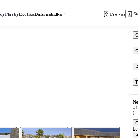
zdy
Plavby
Exotika
Další nabídka
Pro vás
St
O
D
T
Ne
14
(4
O
Le
P