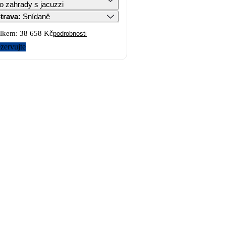
o zahrady s jacuzzi
trava
:
Snídaně
lkem:
38 658 Kč
podrobnosti
zervujte