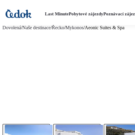
Last Minute
Pobytové zájezdy
Poznávací záje
více fotografií (36)
Dovolená
/
Naše destinace
/
Řecko
/
Mykonos
/
Aeonic Suites & Spa