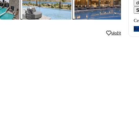
d
S
Ce
Re
uložit