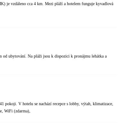
JMK) je vzdáleno cca 4 km. Mezi pláží a hotelem funguje kyvadlová
 od ubytování. Na pláži jsou k dispozici k pronájmu lehátka a
41 pokoji. V hotelu se nachází recepce s lobby, výtah, klimatizace,
ce, WiFi (zdarma),