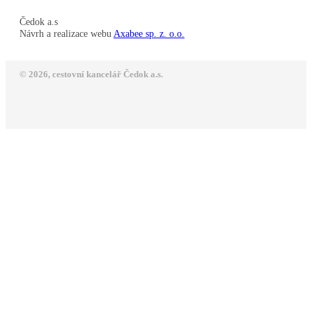
Čedok a.s
Návrh a realizace webu
Axabee sp. z. o.o.
© 2026, cestovní kancelář Čedok a.s.