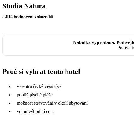
Studia Natura
3.8
14 hodnocení zákazníků
Nabídka vyprodána. Podívejt
Podívejt
Proč si vybrat tento hotel
v centru řecké vesničky
poblíž písčité pláže
možnost stravování v okolí ubytování
velmi výhodná cena