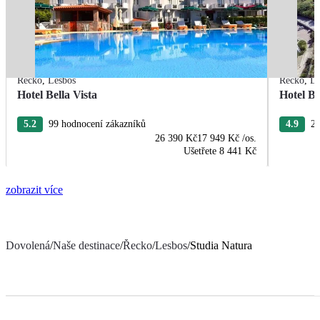
Řecko
,
Lesbos
Řecko
,
Le
Hotel Bella Vista
Hotel B
5.2
99 hodnocení zákazníků
4.9
23
26 390 Kč
17 949 Kč
/os.
Ušetřete
8 441 Kč
zobrazit více
Dovolená
/
Naše destinace
/
Řecko
/
Lesbos
/
Studia Natura