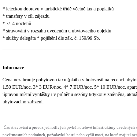
* leteckou dopravu v turistické třídě včetně tax a poplatků
* transfery v cíli zájezdu
* 7/14 noclehů
* stravování v rozsahu uvedeném u ubytovacího objektu
* služby delegáta * pojištění dle zák. č. 159/99 Sb.
Informace
Cena nezahrnuje pobytovou taxu (platba v hotovosti na recepci ubytova
1,50 EUR/noc, 3* 3 EUR/noc, 4* 7 EUR/noc, 5* 10 EUR/noc, apart
úpravou místní vyhlášky i v průběhu sezóny kdykoliv změněna, aktuá
ubytovacího zařízení.
Čas stravování a provoz jednotlivých prvků hotelové infrastruktury uvedenýc
povětrnostních podmínek, požadavků hostů nebo vyšší moci, na které majitel nem