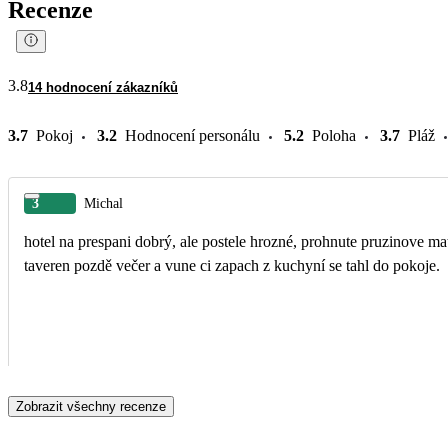
Recenze
3.8
14 hodnocení zákazníků
3.7
Pokoj
3.2
Hodnocení personálu
5.2
Poloha
3.7
Pláž
3
Michal
hotel na prespani dobrý, ale postele hrozné, prohnute pruzinove matr
taveren pozdě večer a vune ci zapach z kuchyní se tahl do pokoje.
Zobrazit všechny recenze