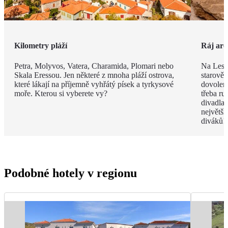
Kilometry pláží
Ráj arc
Petra, Molyvos, Vatera, Charamida, Plomari nebo
Na Lesb
Skala Eressou. Jen některé z mnoha pláží ostrova,
starověk
které lákají na příjemně vyhřátý písek a tyrkysové
dovolené
moře. Kterou si vyberete vy?
třeba ru
divadla
největší
diváků!
Podobné hotely v regionu