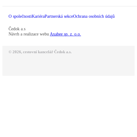
O společnosti
Kariéra
Partnerská sekce
Ochrana osobních údajů
Čedok a.s
Návrh a realizace webu
Axabee sp. z. o.o.
© 2026, cestovní kancelář Čedok a.s.