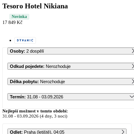
Tesoro Hotel Nikiana
Novinka
17 849 Kč
Osoby
:
2 dospělí
Odkud pojedete
:
Nerozhoduje
Délka pobytu
:
Nerozhoduje
Termín
:
31.08 - 03.09.2026
Srpen 2026
Nejlepší možnost v tomto období:
31.08
-
03.09.2026
(4 dny, 3 noci)
PO
ÚT
ST
ČT
PÁ
SO
NE
Odlet
:
Praha (letiště), 04:05