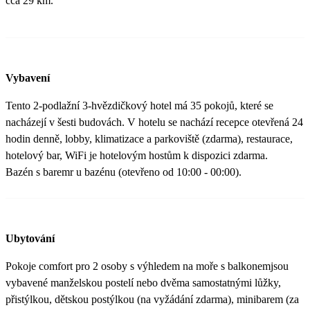
cca 29 km.
Vybavení
Tento 2-podlažní 3-hvězdičkový hotel má 35 pokojů, které se
nacházejí v šesti budovách. V hotelu se nachází recepce otevřená 24
hodin denně, lobby, klimatizace a parkoviště (zdarma), restaurace,
hotelový bar, WiFi je hotelovým hostům k dispozici zdarma.
Bazén s baremr u bazénu (otevřeno od 10:00 - 00:00).
Ubytování
Pokoje comfort pro 2 osoby s výhledem na moře s balkonemjsou
vybavené manželskou postelí nebo dvěma samostatnými lůžky,
přistýlkou, dětskou postýlkou (na vyžádání zdarma), minibarem (za