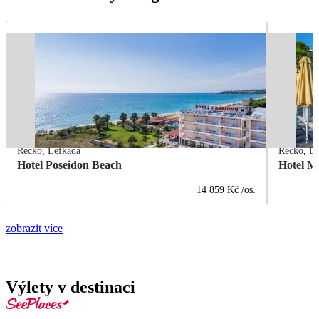
Řecko
,
Lefkada
Řecko
,
Le
Hotel Poseidon Beach
Hotel M
14 859 Kč
/os.
zobrazit více
Výlety v destinaci