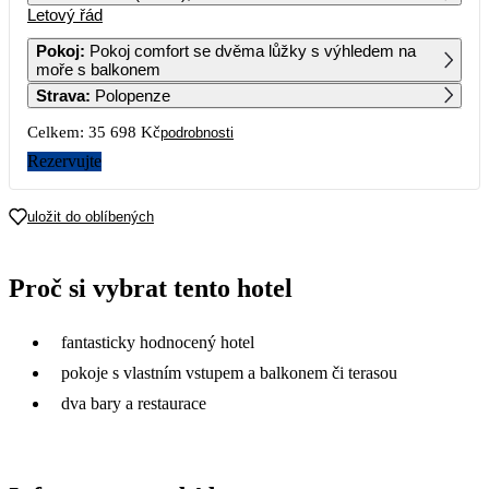
Letový řád
1
2
Pokoj
:
Pokoj comfort se dvěma lůžky s výhledem na
moře s balkonem
3
4
5
6
7
8
9
Strava
:
Polopenze
Celkem:
35 698 Kč
podrobnosti
10
11
12
13
14
15
16
Rezervujte
17
18
19
20
21
22
23
uložit do oblíbených
24
25
26
27
28
29
30
Proč si vybrat tento hotel
31
17 849
fantasticky hodnocený hotel
pokoje s vlastním vstupem a balkonem či terasou
dva bary a restaurace