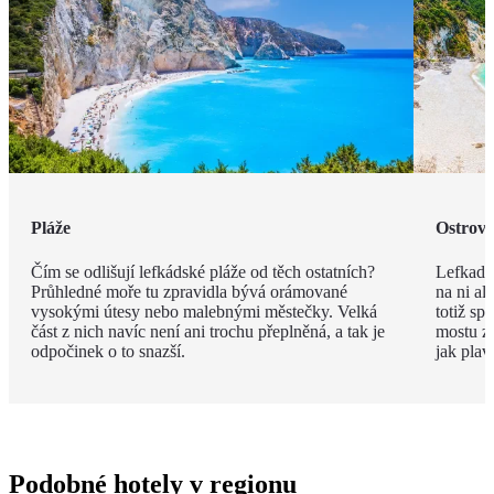
Pláže
Ostrov 
Čím se odlišují lefkádské pláže od těch ostatních?
Lefkada 
Průhledné moře tu zpravidla bývá orámované
na ni al
vysokými útesy nebo malebnými městečky. Velká
totiž sp
část z nich navíc není ani trochu přeplněná, a tak je
mostu zv
odpočinek o to snazší.
jak plav
Podobné hotely v regionu