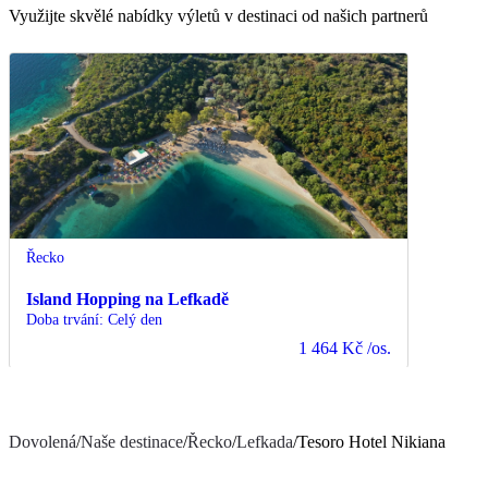
Využijte skvělé nabídky výletů v destinaci od našich partnerů
Řecko
Island Hopping na Lefkadě
Doba trvání
:
Celý den
1 464 Kč
/os.
Dovolená
/
Naše destinace
/
Řecko
/
Lefkada
/
Tesoro Hotel Nikiana