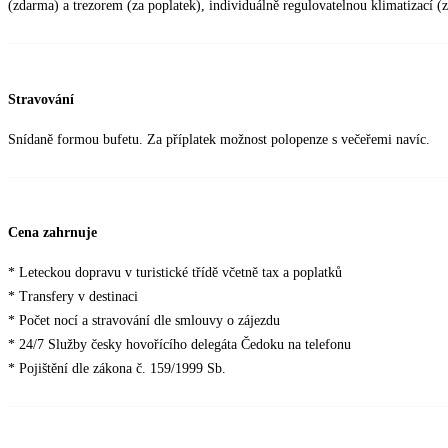
(zdarma) a trezorem (za poplatek), individuálně regulovatelnou klimatizací (z
Stravování
Snídaně formou bufetu. Za příplatek možnost polopenze s večeřemi navíc.
Cena zahrnuje
* Leteckou dopravu v turistické třídě včetně tax a poplatků
* Transfery v destinaci
* Počet nocí a stravování dle smlouvy o zájezdu
* 24/7 Služby česky hovořícího delegáta Čedoku na telefonu
* Pojištění dle zákona č. 159/1999 Sb.