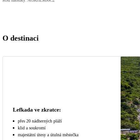
Kód nabídky:
AGRHER86C2
O destinaci
Lefkada ve zkratce:
přes 20 nádherných pláží
klid a soukromí
majestátní útesy a útulná městečka