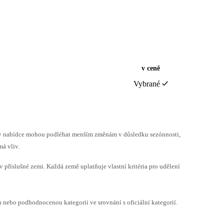
v ceně
Vybrané
h v nabídce mohou podléhat menším změnám v důsledku sezónnosti,
á vliv.
v příslušné zemi. Každá země uplatňuje vlastní kritéria pro udělení
ebo podhodnocenou kategorii ve srovnání s oficiální kategorií.