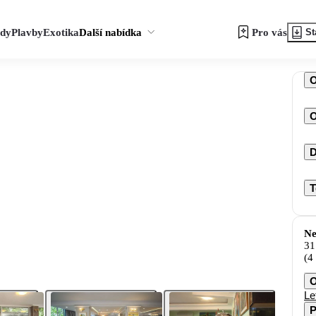
zdy
Plavby
Exotika
Další nabídka
Pro vás
St
O
D
T
Ne
31
(4
O
Le
P