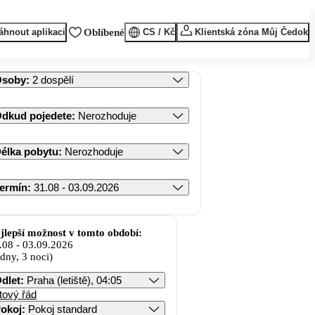
áhnout aplikaci
Oblíbené
CS / Kč
Klientská zóna Můj Čedok
Osoby
:
2 dospělí
dkud pojedete
:
Nerozhoduje
élka pobytu
:
Nerozhoduje
ermín
:
31.08 - 03.09.2026
jlepší možnost v tomto období:
.08
-
03.09.2026
 dny, 3 noci)
dlet
:
Praha (letiště), 04:05
tový řád
okoj
:
Pokoj standard