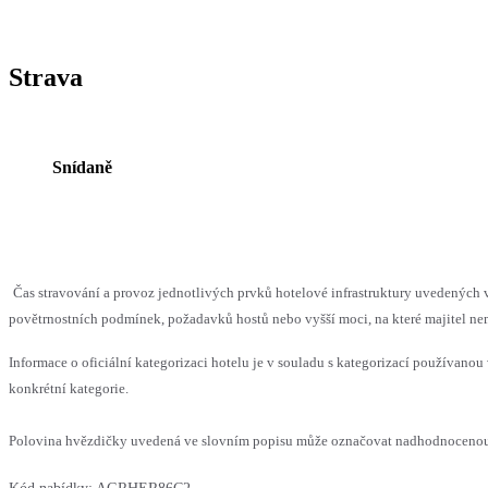
Strava
Snídaně
Čas stravování a provoz jednotlivých prvků hotelové infrastruktury uvedenýc
povětrnostních podmínek, požadavků hostů nebo vyšší moci, na které majitel nem
Informace o oficiální kategorizaci hotelu je v souladu s kategorizací používanou 
konkrétní kategorie.
Polovina hvězdičky uvedená ve slovním popisu může označovat nadhodnocenou n