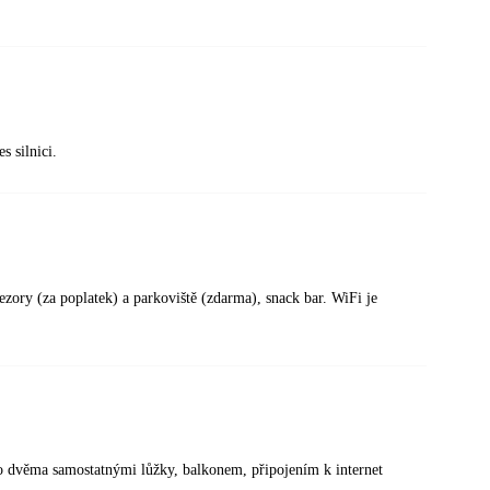
s silnici.
ezory (za poplatek) a parkoviště (zdarma), snack bar. WiFi je
o dvěma samostatnými lůžky, balkonem, připojením k internet