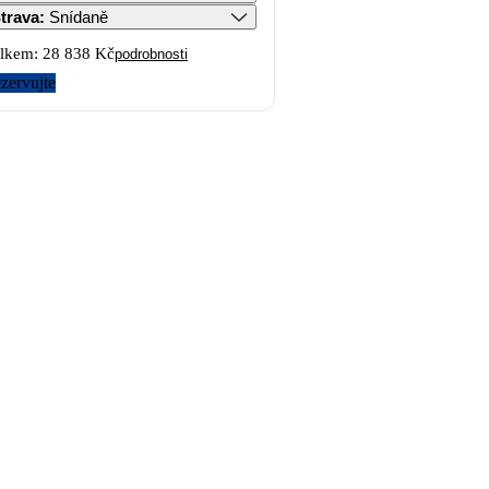
trava
:
Snídaně
lkem:
28 838 Kč
podrobnosti
zervujte