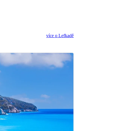
více o Lefkadě