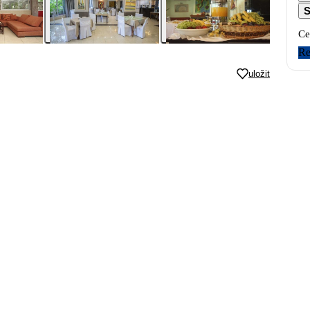
S
Ce
Re
uložit