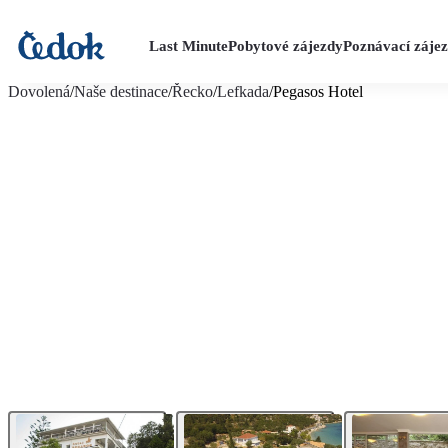
Last Minute
Pobytové zájezdy
Poznávací záje
více fotografií (25)
Dovolená
/
Naše destinace
/
Řecko
/
Lefkada
/
Pegasos Hotel