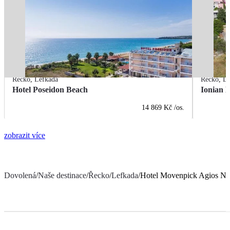
Řecko
,
Lefkada
Řecko
,
Le
Hotel Poseidon Beach
Ionian B
14 869 Kč
/os.
zobrazit více
Dovolená
/
Naše destinace
/
Řecko
/
Lefkada
/
Hotel Movenpick Agios Nik