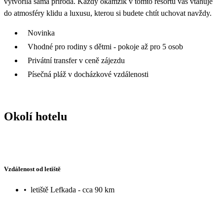
vytvořila sama příroda. Každý okamžik v tomto resortu vás vtahuje
do atmosféry klidu a luxusu, kterou si budete chtít uchovat navždy.
Novinka
Vhodné pro rodiny s dětmi - pokoje až pro 5 osob
Privátní transfer v ceně zájezdu
Písečná pláž v docházkové vzdálenosti
Okolí hotelu
Vzdálenost od letiště
•
letiště Lefkada - cca 90 km