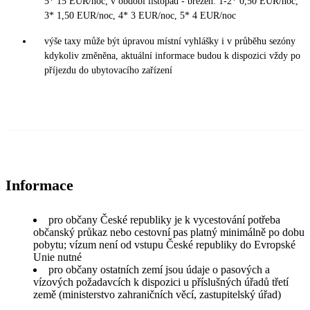
5* 15 EUR/noc; v období listopad - březen: 1-2* 0,50 EUR/noc,
3* 1,50 EUR/noc, 4* 3 EUR/noc, 5* 4 EUR/noc
výše taxy může být úpravou místní vyhlášky i v průběhu sezóny
kdykoliv změněna, aktuální informace budou k dispozici vždy po
příjezdu do ubytovacího zařízení
Informace
pro občany České republiky je k vycestování potřeba
občanský průkaz nebo cestovní pas platný minimálně po dobu
pobytu; vízum není od vstupu České republiky do Evropské
Unie nutné
pro občany ostatních zemí jsou údaje o pasových a
vízových požadavcích k dispozici u příslušných úřadů třetí
země (ministerstvo zahraničních věcí, zastupitelský úřad)