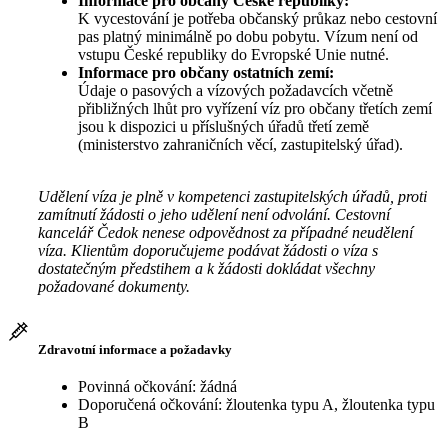
Informace pro občany České republiky:
K vycestování je potřeba občanský průkaz nebo cestovní
pas platný minimálně po dobu pobytu. Vízum není od
vstupu České republiky do Evropské Unie nutné.
Informace pro občany ostatních zemí:
Údaje o pasových a vízových požadavcích včetně
přibližných lhůt pro vyřízení víz pro občany třetích zemí
jsou k dispozici u příslušných úřadů třetí země
(ministerstvo zahraničních věcí, zastupitelský úřad).
Udělení víza je plně v kompetenci zastupitelských úřadů, proti
zamítnutí žádosti o jeho udělení není odvolání. Cestovní
kancelář Čedok nenese odpovědnost za případné neudělení
víza. Klientům doporučujeme podávat žádosti o víza s
dostatečným předstihem a k žádosti dokládat všechny
požadované dokumenty.
Zdravotní informace a požadavky
Povinná očkování: žádná
Doporučená očkování: žloutenka typu A, žloutenka typu
B