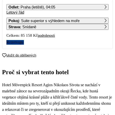
PO
ÚT
ST
ČT
PÁ
SO
NE
Odlet
:
Praha (letiště), 04:05
Letový řád
1
2
3
4
5
6
62 639
64 559
Pokoj
:
Suite superior s výhledem na moře
Strava
:
Snídaně
7
8
9
10
11
12
13
57 839
57 779
57 779
85 009
Celkem:
85 158 Kč
podrobnosti
14
15
16
17
18
19
20
Rezervujte
60 619
56 009
52 439
21
22
23
24
25
26
27
uložit do oblíbených
42 579
28
29
30
Proč si vybrat tento hotel
Hotel Mövenpick Resort Agios Nikolaos Sivota se nachází v
malebné zátoce na severozápadním okraji Řecka, kde hustá
vegetace objímá krásné pláže a křišťálově čisté vody. Tento resort je
ideálním místem pro ty, kteří si přejí uniknout každodennímu shonu
a relaxovat či se zregenerovat v okouzlujícím prostředí, které