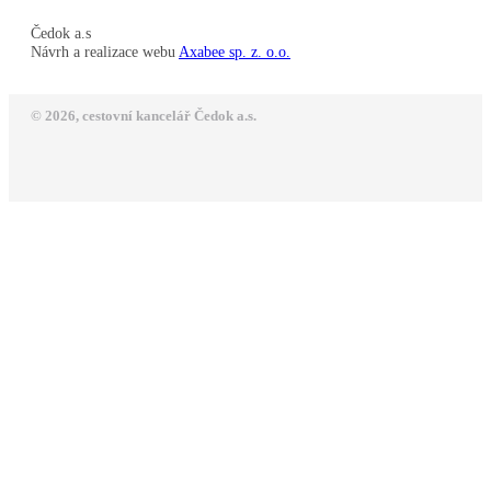
Čedok a.s
Návrh a realizace webu
Axabee sp. z. o.o.
© 2026, cestovní kancelář Čedok a.s.