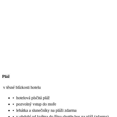
Pláž
v těsné blízkosti hotelu
•
hotelová písčitá pláž
•
pozvolný vstup do moře
•
lehátka a slunečníky na pláži zdarma
•
v období od května do října shuttle bus na pláž (zdarma)