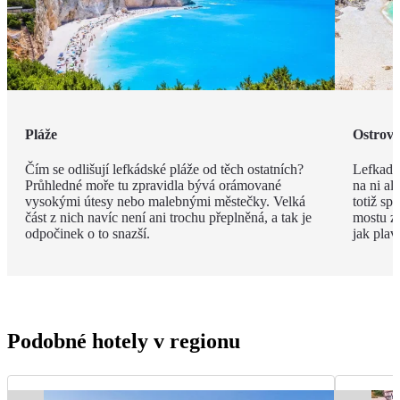
Pláže
Ostrov 
Čím se odlišují lefkádské pláže od těch ostatních?
Lefkada 
Průhledné moře tu zpravidla bývá orámované
na ni al
vysokými útesy nebo malebnými městečky. Velká
totiž sp
část z nich navíc není ani trochu přeplněná, a tak je
mostu zv
odpočinek o to snazší.
jak plav
Podobné hotely v regionu