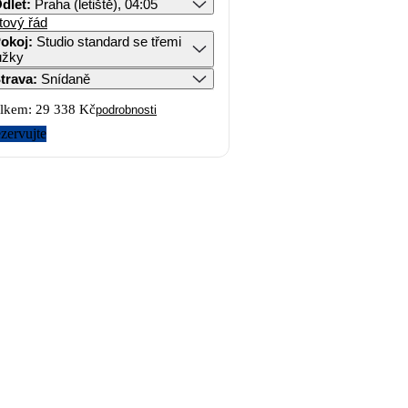
dlet
:
Praha (letiště), 04:05
tový řád
okoj
:
Studio standard se třemi
ůžky
trava
:
Snídaně
lkem:
29 338 Kč
podrobnosti
zervujte