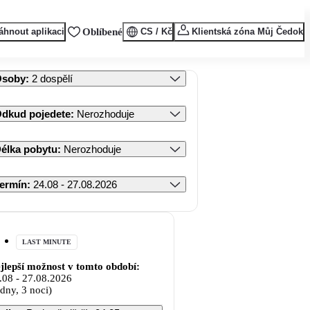
áhnout aplikaci
Oblíbené
CS / Kč
Klientská zóna Můj Čedok
Osoby
:
2 dospělí
dkud pojedete
:
Nerozhoduje
élka pobytu
:
Nerozhoduje
ermín
:
24.08 - 27.08.2026
LAST MINUTE
jlepší možnost v tomto období:
.08
-
27.08.2026
 dny, 3 noci)