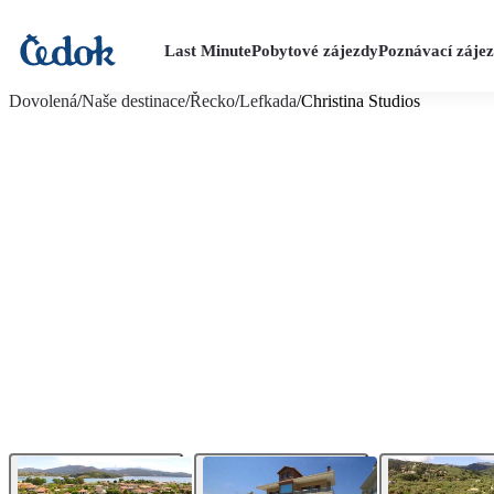
Last Minute
Pobytové zájezdy
Poznávací záje
více fotografií (16)
Dovolená
/
Naše destinace
/
Řecko
/
Lefkada
/
Christina Studios