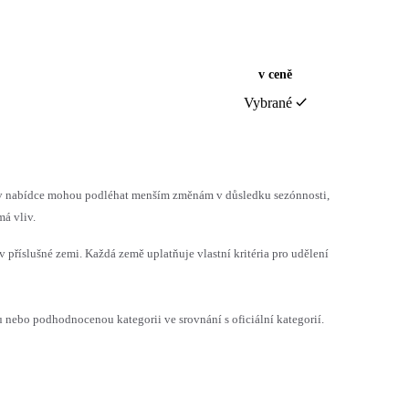
v ceně
Vybrané
h v nabídce mohou podléhat menším změnám v důsledku sezónnosti,
á vliv.
v příslušné zemi. Každá země uplatňuje vlastní kritéria pro udělení
ebo podhodnocenou kategorii ve srovnání s oficiální kategorií.