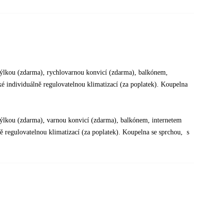
stýlkou (zdarma), rychlovarnou konvicí (zdarma), balkónem,
é individuálně regulovatelnou klimatizací (za poplatek). Koupelna
stýlkou (zdarma), varnou konvicí (zdarma), balkónem, internetem
ě regulovatelnou klimatizací (za poplatek). Koupelna se sprchou, s