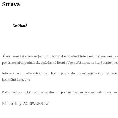
Strava
Snídaně
Čas stravování a provoz jednotlivých prvků hotelové infrastruktury uvedenýc
povětrnostních podmínek, požadavků hostů nebo vyšší moci, na které majitel nem
Informace o oficiální kategorizaci hotelu je v souladu s kategorizací používanou 
konkrétní kategorie.
Polovina hvězdičky uvedená ve slovním popisu může označovat nadhodnocenou n
Kód nabídky:
AGRPVKBBTW