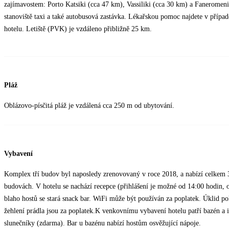
zajímavostem: Porto Katsiki (cca 47 km), Vassiliki (cca 30 km) a Faneromeni
stanoviště taxi a také autobusová zastávka. Lékařskou pomoc najdete v případ
hotelu. Letiště (PVK) je vzdáleno přibližně 25 km.
Pláž
Oblázovo-písčitá pláž je vzdálená cca 250 m od ubytování.
Vybavení
Komplex tří budov byl naposledy zrenovovaný v roce 2018, a nabízí celkem 31
budovách. V hotelu se nachází recepce (přihlášení je možné od 14:00 hodin, 
blaho hostů se stará snack bar. WiFi může být používán za poplatek. Úklid po
žehlení prádla jsou za poplatek.K venkovnímu vybavení hotelu patří bazén a i
slunečníky (zdarma). Bar u bazénu nabízí hostům osvěžující nápoje.