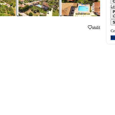
O
Le
P
l
S
uložit
Ce
Re