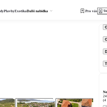
zdy
Plavby
Exotika
Další nabídka
Pro vás
St
O
D
T
Ne
24
(4