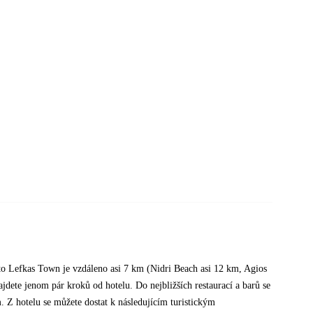
sto Lefkas Town je vzdáleno asi 7 km (Nidri Beach asi 12 km, Agios
dete jenom pár kroků od hotelu. Do nejbližších restaurací a barů se
m. Z hotelu se můžete dostat k následujícím turistickým