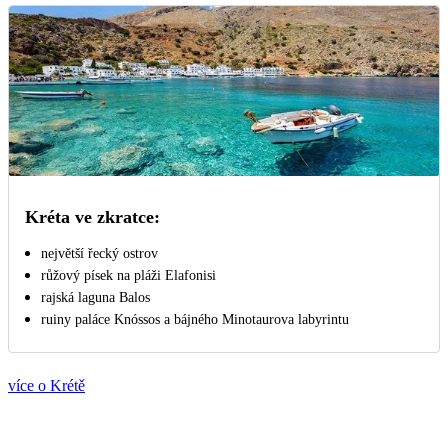
Kréta ve zkratce:
největší řecký ostrov
růžový písek na pláži Elafonisi
rajská laguna Balos
ruiny paláce Knóssos a bájného Minotaurova labyrintu
více o Krétě