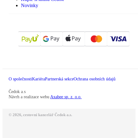
Novinky
O společnosti
Kariéra
Partnerská sekce
Ochrana osobních údajů
Čedok a.s
Návrh a realizace webu
Axabee sp. z. o.o.
© 2026, cestovní kancelář Čedok a.s.