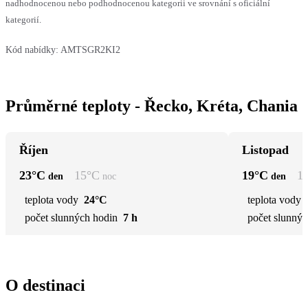
nadhodnocenou nebo podhodnocenou kategorii ve srovnání s oficiální
kategorií.
Kód nabídky:
AMTSGR2KI2
Průměrné teploty - Řecko, Kréta, Chania
Říjen
Listopad
23
°C
15
°C
19
°C
1
den
noc
den
teplota vody
24°C
teplota vody
počet slunných hodin
7 h
počet slunnýc
O destinaci