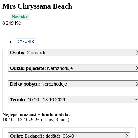
Mrs Chryssana Beach
Novinka
8 249 Kč
Osoby
:
2 dospělí
Odkud pojedete
:
Nerozhoduje
Délka pobytu
:
Nerozhoduje
Termín
:
10.10 - 13.10.2026
Říjen 2026
Nejlepší možnost v tomto období:
10.10
-
13.10.2026
(4 dny, 3 noci)
PO
ÚT
ST
ČT
PÁ
SO
NE
Odlet
:
Budapešť (letiště), 06:40