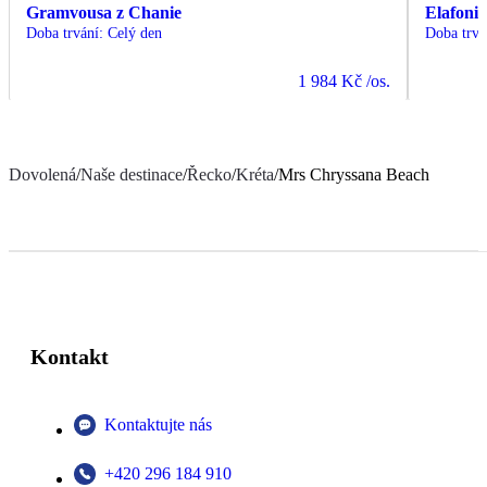
Gramvousa z Chanie
Elafonis
Doba trvání
:
Celý den
Doba trvá
1 984 Kč
/os.
Dovolená
/
Naše destinace
/
Řecko
/
Kréta
/
Mrs Chryssana Beach
Kontakt
Kontaktujte nás
+420 296 184 910