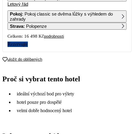
Letový řád
1
2
3
4
Pokoj
:
Pokoj classic se dvěma lůžky s výhledem do
zahrady
5
6
7
8
9
10
11
Strava
:
Polopenze
13 569
12 709
10 179
8 249
9 999
Celkem:
16 498 Kč
podrobnosti
12
13
14
15
16
17
18
9 169
13 799
11 699
10 299
8 649
9 279
Rezervujte
19
20
21
22
23
24
25
8 549
12 109
uložit do oblíbených
26
27
28
29
30
31
Proč si vybrat tento hotel
ideální výchozí bod pro výlety
hotel pouze pro dospělé
velmi dobře hodnocený hotel