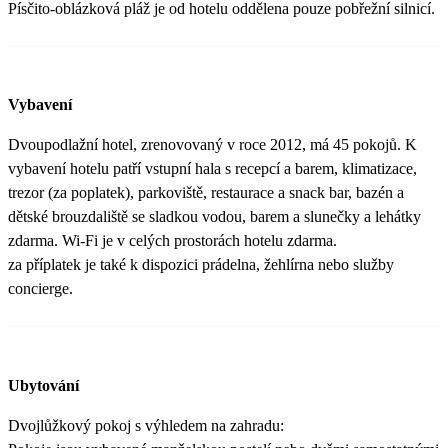
Písčito-oblázková pláž je od hotelu oddělena pouze pobřežní silnicí.
Vybavení
Dvoupodlažní hotel, zrenovovaný v roce 2012, má 45 pokojů. K
vybavení hotelu patří vstupní hala s recepcí a barem, klimatizace,
trezor (za poplatek), parkoviště, restaurace a snack bar, bazén a
dětské brouzdaliště se sladkou vodou, barem a slunečky a lehátky
zdarma. Wi-Fi je v celých prostorách hotelu zdarma.
za příplatek je také k dispozici prádelna, žehlírna nebo služby
concierge.
Ubytování
Dvojlůžkový pokoj s výhledem na zahradu: