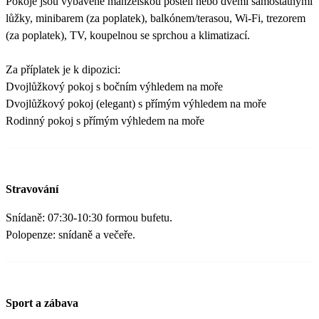
Pokoje jsou vybavené manželskou postelí nebo dvěmi samostatnými
lůžky, minibarem (za poplatek), balkónem/terasou, Wi-Fi, trezorem
(za poplatek), TV, koupelnou se sprchou a klimatizací.
Za příplatek je k dipozici:
Dvojlůžkový pokoj s bočním výhledem na moře
Dvojlůžkový pokoj (elegant) s přímým výhledem na moře
Rodinný pokoj s přímým výhledem na moře
Stravování
Snídaně: 07:30-10:30 formou bufetu.
Polopenze: snídaně a večeře.
Sport a zábava