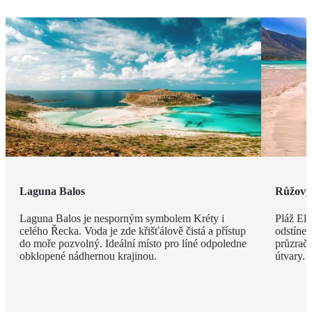
Laguna Balos
Růžový 
Laguna Balos je nesporným symbolem Kréty i
Pláž Ela
celého Řecka. Voda je zde křišťálově čistá a přístup
odstíne
do moře pozvolný. Ideální místo pro líné odpoledne
průzračn
obklopené nádhernou krajinou.
útvary.