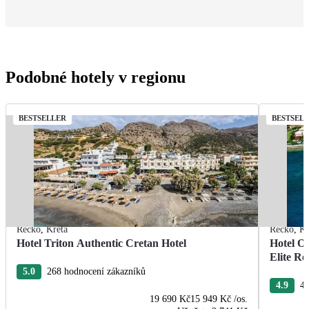
Podobné hotely v regionu
BESTSELLER
BESTSEL
Řecko
,
Kréta
Řecko
,
Kr
Hotel Triton Authentic Cretan Hotel
Hotel O
Elite Re
5.0
268 hodnocení zákazníků
4.9
40
19 690 Kč
15 949 Kč
/os.