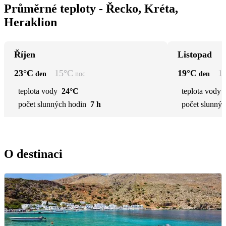
Průměrné teploty - Řecko, Kréta,
Heraklion
Říjen
Listopad
23
°C
15
°C
19
°C
1
den
noc
den
teplota vody
24°C
teplota vody
počet slunných hodin
7 h
počet slunnýc
O destinaci