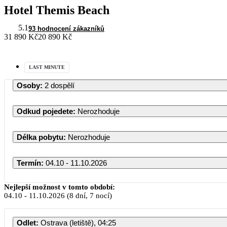
Hotel Themis Beach
5.1
93 hodnocení zákazníků
31 890 Kč
20 890 Kč
LAST MINUTE
Osoby
:
2 dospělí
Odkud pojedete
:
Nerozhoduje
Délka pobytu
:
Nerozhoduje
Termín
:
04.10 - 11.10.2026
Nejlepší možnost v tomto období:
04.10
-
11.10.2026
(8 dní, 7 nocí)
Odlet
:
Ostrava (letiště), 04:25