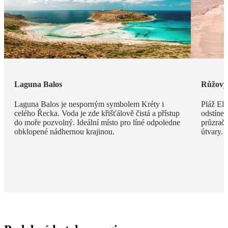
Laguna Balos
Růžový 
Laguna Balos je nesporným symbolem Kréty i
Pláž Ela
celého Řecka. Voda je zde křišťálově čistá a přístup
odstíne
do moře pozvolný. Ideální místo pro líné odpoledne
průzračn
obklopené nádhernou krajinou.
útvary.