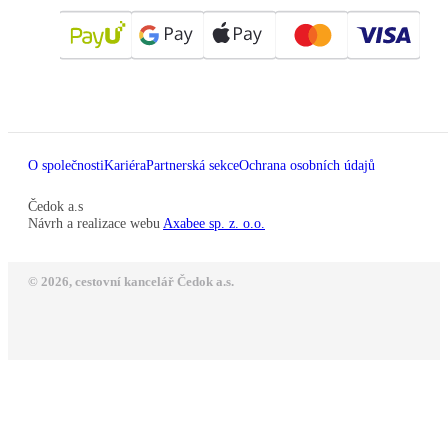
O společnosti
Kariéra
Partnerská sekce
Ochrana osobních údajů
Čedok a.s
Návrh a realizace webu
Axabee sp. z. o.o.
© 2026, cestovní kancelář Čedok a.s.