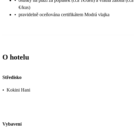
•
osušky na pláži za poplatek (cca 1€/den) a vratná záloha (cca
€/kus)
•
pravidelně oceňována certifikátem Modrá vlajka
O hotelu
Středisko
•
Kokini Hani
Vybavení