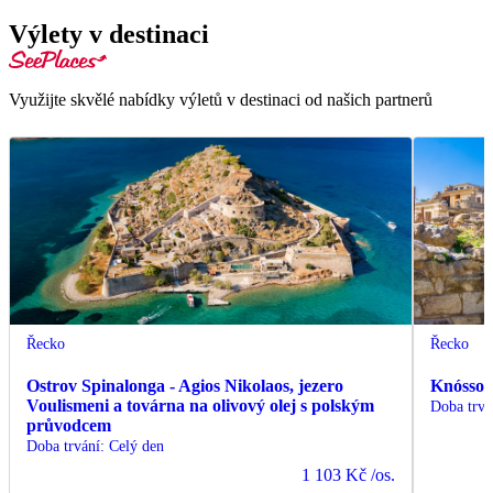
Výlety v destinaci
Využijte skvělé nabídky výletů v destinaci od našich partnerů
Řecko
Řecko
Ostrov Spinalonga - Agios Nikolaos, jezero
Knóssos
Voulismeni a továrna na olivový olej s polským
Doba trvá
průvodcem
Doba trvání
:
Celý den
1 103 Kč
/os.