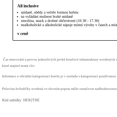
All inclusive
snídaně, obědy a večeře formou bufetu
na vyžádání možnost brzké snídaně
zmrzlina, snack a drobné občerstvení (16:30 - 17:30)
nealkoholické a alkoholické nápoje místní výroby v časech a mís
v ceně
Čas stravování a provoz jednotlivých prvků hotelové infrastruktury uvedenýc
které majitel nemá vliv.
Informace o oficiální kategorizaci hotelu je v souladu s kategorizací používanou 
Polovina hvězdičky uvedená ve slovním popisu může označovat nadhodnocenou n
Kód nabídky:
HER2THE