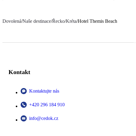
Dovolená
/
Naše destinace
/
Řecko
/
Kréta
/
Hotel Themis Beach
Kontakt
Kontaktujte nás
+420 296 184 910
info@cedok.cz