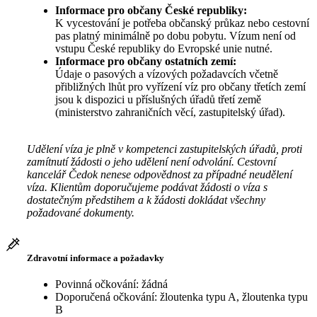
Informace pro občany České republiky:
K vycestování je potřeba občanský průkaz nebo cestovní
pas platný minimálně po dobu pobytu. Vízum není od
vstupu České republiky do Evropské unie nutné.
Informace pro občany ostatních zemí:
Údaje o pasových a vízových požadavcích včetně
přibližných lhůt pro vyřízení víz pro občany třetích zemí
jsou k dispozici u příslušných úřadů třetí země
(ministerstvo zahraničních věcí, zastupitelský úřad).
Udělení víza je plně v kompetenci zastupitelských úřadů, proti
zamítnutí žádosti o jeho udělení není odvolání. Cestovní
kancelář Čedok nenese odpovědnost za případné neudělení
víza. Klientům doporučujeme podávat žádosti o víza s
dostatečným předstihem a k žádosti dokládat všechny
požadované dokumenty.
Zdravotní informace a požadavky
Povinná očkování: žádná
Doporučená očkování: žloutenka typu A, žloutenka typu
B