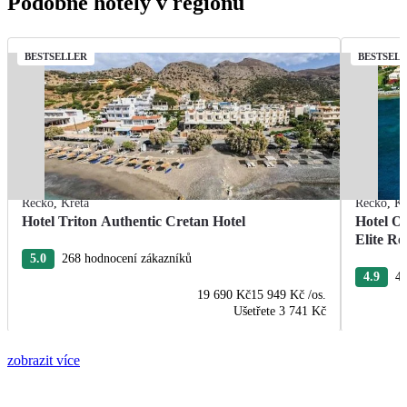
Podobné hotely v regionu
BESTSELLER
BESTSEL
Řecko
,
Kréta
Řecko
,
Kr
Hotel Triton Authentic Cretan Hotel
Hotel O
Elite Re
5.0
268 hodnocení zákazníků
4.9
40
19 690 Kč
15 949 Kč
/os.
Ušetřete
3 741 Kč
zobrazit více