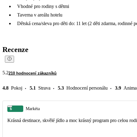
Vhodné pro rodiny s dětmi
Taverna v areálu hotelu
Dětská cena/sleva pro děti do: 11 let (2 děti zdarma, rodinné p
Recenze
5.2
210 hodnocení zákazníků
4.8
Pokoj
5.1
Strava
5.3
Hodnocení personálu
3.9
Anima
6
Markéta
Krásná destinace, skvělé jídlo a moc krásný program pro celou rod