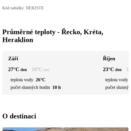
Kód nabídky:
HER2STE
Průměrné teploty - Řecko, Kréta,
Heraklion
Září
Říjen
27
°C
18
°C
23
°C
1
den
noc
den
teplota vody
26°C
teplota vody
počet slunných hodin
10 h
počet slunnýc
O destinaci