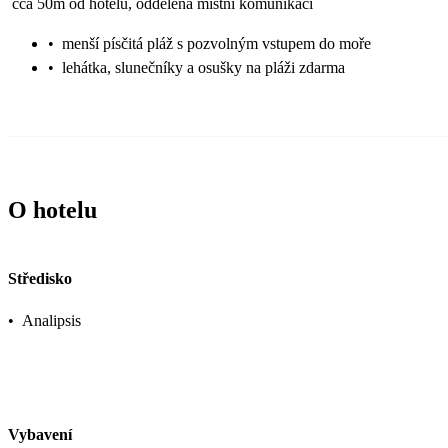
cca 50m od hotelu, oddělena místní komunikací
•
menší písčitá pláž s pozvolným vstupem do moře
•
lehátka, slunečníky a osušky na pláži zdarma
O hotelu
Středisko
•
Analipsis
Vybavení