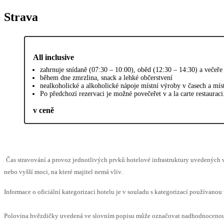
Strava
All inclusive
zahrnuje snídaně (07:30 – 10:00), oběd (12:30 – 14:30) a večeř
během dne zmrzlina, snack a lehké občerstvení
nealkoholické a alkoholické nápoje místní výroby v časech a mí
Po předchozí rezervaci je možné povečeřet v a la carte restaura
v ceně
Čas stravování a provoz jednotlivých prvků hotelové infrastruktury uvedenýc
nebo vyšší moci, na které majitel nemá vliv.
Informace o oficiální kategorizaci hotelu je v souladu s kategorizací používanou 
Polovina hvězdičky uvedená ve slovním popisu může označovat nadhodnocenou n