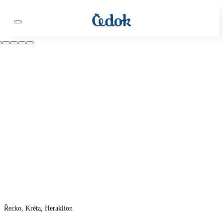
Řecko, Kréta, Heraklion