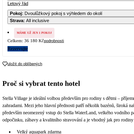
Letový řád
Pokoj
:
Dvoulůžkový pokoj s výhledem do okolí
Strava
:
All inclusive
7
MÁME UŽ JEN 1 POKOJ
14
Celkem:
36 180 Kč
podrobnosti
Rezervujte
21
uložit do oblíbených
28
Proč si vybrat tento hotel
Stella Village je ideální volbou především pro rodiny s dětmi – příjem
zahradami. Mezi jeho hlavní přednosti patří několik bazénů, široká nabíd
především neomezený vstup do Stella WaterLand, velkého vodního par
odpočinku, zábavy a kvalitního stravování a je vhodný jak pro rodiny h
Velký aquapark zdarma