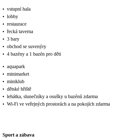
•
vstupní hala
•
lobby
•
restaurace
•
řecká taverna
•
3 bary
•
obchod se suvenýry
•
4 bazény a 1 bazén pro děti
•
aquapark
•
minimarket
•
miniklub
•
dětské hřiště
•
lehátka, slunečníky a osušky u bazénů zdarma
•
Wi-Fi ve veřejných prostorách a na pokojích zdarma
Sport a zábava