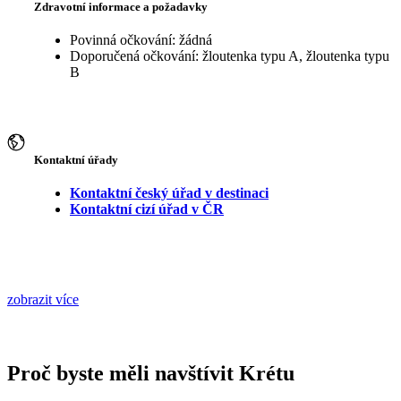
Zdravotní informace a požadavky
Povinná očkování: žádná
Doporučená očkování: žloutenka typu A, žloutenka typu
B
Kontaktní úřady
Kontaktní český úřad v destinaci
Kontaktní cizí úřad v ČR
zobrazit více
Proč byste měli navštívit Krétu