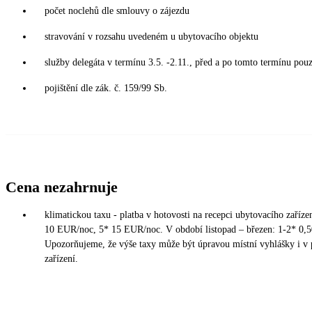
počet noclehů dle smlouvy o zájezdu
stravování v rozsahu uvedeném u ubytovacího objektu
služby delegáta v termínu 3.5. -2.11., před a po tomto termínu pouz
pojištění dle zák. č. 159/99 Sb.
Cena nezahrnuje
klimatickou taxu - platba v hotovosti na recepci ubytovacího zaříz
10 EUR/noc, 5* 15 EUR/noc. V období listopad – březen: 1-2* 0,
Upozorňujeme, že výše taxy může být úpravou místní vyhlášky i v 
zařízení.