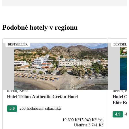
Podobné hotely v regionu
BESTSELLER
BESTSEL
Řecko
,
Kréta
Řecko
,
Kr
Hotel Triton Authentic Cretan Hotel
Hotel O
Elite Re
5.0
268 hodnocení zákazníků
4.9
40
19 690 Kč
15 949 Kč
/os.
Ušetřete
3 741 Kč