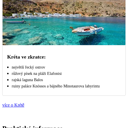
Kréta ve zkratce:
největší řecký ostrov
růžový písek na pláži Elafonisi
rajská laguna Balos
ruiny paláce Knóssos a bájného Minotaurova labyrintu
více o Krétě