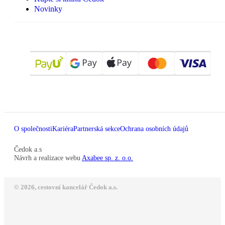
Novinky
O společnosti
Kariéra
Partnerská sekce
Ochrana osobních údajů
Čedok a.s
Návrh a realizace webu
Axabee sp. z. o.o.
© 2026, cestovní kancelář Čedok a.s.