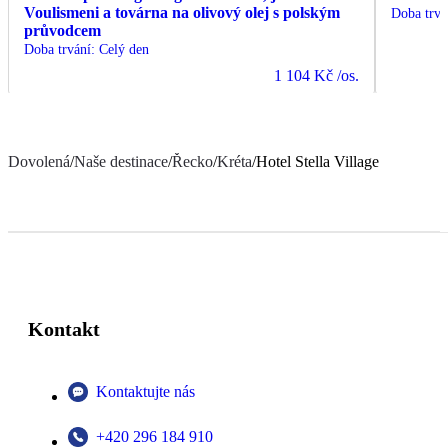
Voulismeni a továrna na olivový olej s polským
Doba trvá
průvodcem
Doba trvání
:
Celý den
1 104 Kč
/os.
Dovolená
/
Naše destinace
/
Řecko
/
Kréta
/
Hotel Stella Village
Kontakt
Kontaktujte nás
+420 296 184 910