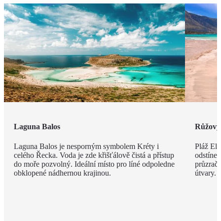
Laguna Balos
Růžový 
Laguna Balos je nesporným symbolem Kréty i
Pláž Ela
celého Řecka. Voda je zde křišťálově čistá a přístup
odstíne
do moře pozvolný. Ideální místo pro líné odpoledne
průzračn
obklopené nádhernou krajinou.
útvary.