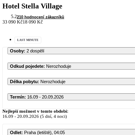
Hotel Stella Village
5.2
210 hodnocení zákazníků
33 090 Kč
18 090 Kč
LAST MINUTE
Osoby
:
2 dospělí
Odkud pojedete
:
Nerozhoduje
Délka pobytu
:
Nerozhoduje
Termín
:
16.09 - 20.09.2026
Nejlepší možnost v tomto období:
16.09
-
20.09.2026
(5 dní, 4 noci)
PO
Odlet
:
Praha (letiště), 04:05