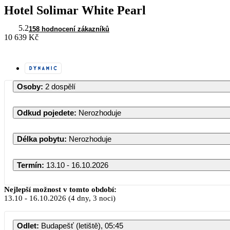
Hotel Solimar White Pearl
5.2
158 hodnocení zákazníků
10 639 Kč
Osoby
:
2 dospělí
Odkud pojedete
:
Nerozhoduje
Délka pobytu
:
Nerozhoduje
Termín
:
13.10 - 16.10.2026
Nejlepší možnost v tomto období:
13.10
-
16.10.2026
(4 dny, 3 noci)
Odlet
:
Budapešť (letiště), 05:45