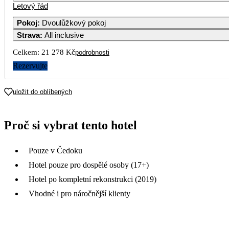
Letový řád
Pokoj
:
Dvoulůžkový pokoj
Strava
:
All inclusive
Celkem:
21 278 Kč
podrobnosti
Rezervujte
uložit do oblíbených
Proč si vybrat tento hotel
Pouze v Čedoku
Hotel pouze pro dospělé osoby (17+)
Hotel po kompletní rekonstrukci (2019)
Vhodné i pro náročnější klienty