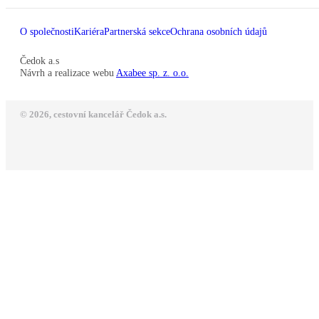
O společnosti
Kariéra
Partnerská sekce
Ochrana osobních údajů
Čedok a.s
Návrh a realizace webu
Axabee sp. z. o.o.
© 2026, cestovní kancelář Čedok a.s.