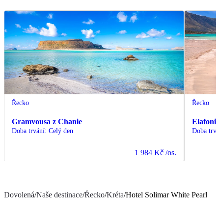
Řecko
Řecko
Gramvousa z Chanie
Elafonis
Doba trvání
:
Celý den
Doba trvá
1 984 Kč
/os.
Dovolená
/
Naše destinace
/
Řecko
/
Kréta
/
Hotel Solimar White Pearl