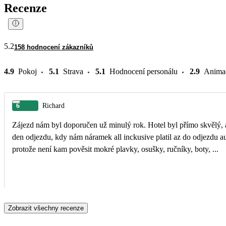
Recenze
5.2
158 hodnocení zákazníků
4.9
Pokoj
5.1
Strava
5.1
Hodnocení personálu
2.9
Anima
6
Richard
Zájezd nám byl doporučen už minulý rok. Hotel byl přímo skvělý, absolutní klid, skvělé jídlo, velmi příjemný personál, zejména všichni barmani a kuchaři. Skvělé služby také v
den odjezdu, kdy nám náramek all inckusive platil az do odjezdu autobusu na letiště. Jediné, co bych hotelu vytknul, je tmabsence jakekoliv šňůry, sušáku nebo alespoň háčků,
protože není kam pověsit mokré plavky, osušky, ručníky, boty, ...
Zobrazit všechny recenze