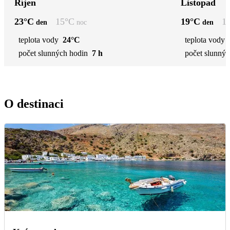
Říjen
Listopad
23
°C
15
°C
19
°C
1
den
noc
den
teplota vody
24°C
teplota vody
počet slunných hodin
7 h
počet slunnýc
O destinaci