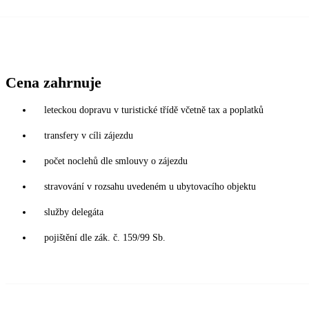
Cena zahrnuje
leteckou dopravu v turistické třídě včetně tax a poplatků
transfery v cíli zájezdu
počet noclehů dle smlouvy o zájezdu
stravování v rozsahu uvedeném u ubytovacího objektu
služby delegáta
pojištění dle zák. č. 159/99 Sb.