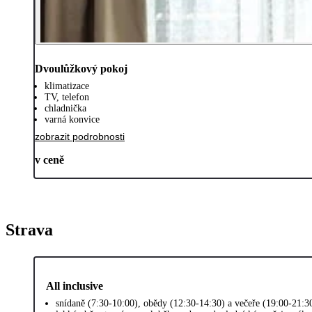
Dvoulůžkový pokoj
klimatizace
TV, telefon
chladnička
varná konvice
zobrazit podrobnosti
v ceně
Strava
All inclusive
snídaně (7:30-10:00), obědy (12:30-14:30) a večeře (19:00-21:3