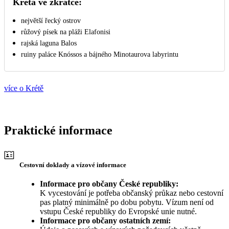
Kréta ve zkratce:
největší řecký ostrov
růžový písek na pláži Elafonisi
rajská laguna Balos
ruiny paláce Knóssos a bájného Minotaurova labyrintu
více o Krétě
Praktické informace
Cestovní doklady a vízové informace
Informace pro občany České republiky:
K vycestování je potřeba občanský průkaz nebo cestovní
pas platný minimálně po dobu pobytu. Vízum není od
vstupu České republiky do Evropské unie nutné.
Informace pro občany ostatních zemí: