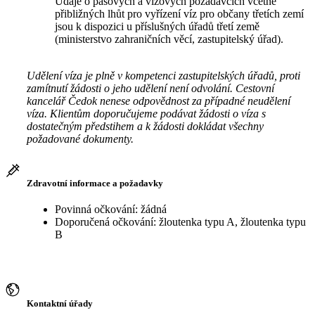
Údaje o pasových a vízových požadavcích včetně
přibližných lhůt pro vyřízení víz pro občany třetích zemí
jsou k dispozici u příslušných úřadů třetí země
(ministerstvo zahraničních věcí, zastupitelský úřad).
Udělení víza je plně v kompetenci zastupitelských úřadů, proti
zamítnutí žádosti o jeho udělení není odvolání. Cestovní
kancelář Čedok nenese odpovědnost za případné neudělení
víza. Klientům doporučujeme podávat žádosti o víza s
dostatečným předstihem a k žádosti dokládat všechny
požadované dokumenty.
Zdravotní informace a požadavky
Povinná očkování: žádná
Doporučená očkování: žloutenka typu A, žloutenka typu
B
Kontaktní úřady