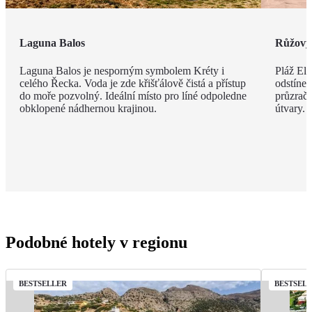
Laguna Balos
Růžový 
Laguna Balos je nesporným symbolem Kréty i
Pláž Ela
celého Řecka. Voda je zde křišťálově čistá a přístup
odstíne
do moře pozvolný. Ideální místo pro líné odpoledne
průzračn
obklopené nádhernou krajinou.
útvary.
Podobné hotely v regionu
BESTSELLER
BESTSEL