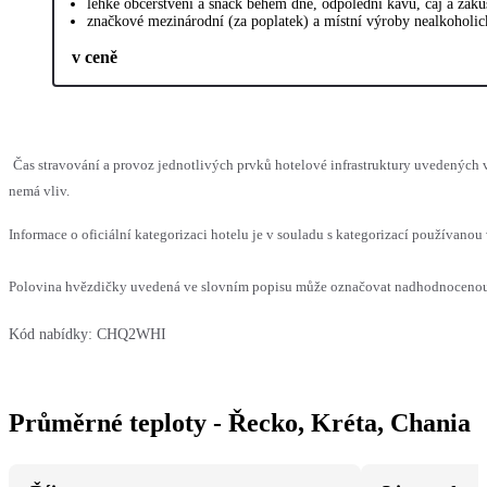
lehké občerstvení a snack během dne, odpolední kávu, čaj a zák
značkové mezinárodní (za poplatek) a místní výroby nealkoholic
v ceně
Čas stravování a provoz jednotlivých prvků hotelové infrastruktury uvedených
nemá vliv.
Informace o oficiální kategorizaci hotelu je v souladu s kategorizací používanou 
Polovina hvězdičky uvedená ve slovním popisu může označovat nadhodnocenou n
Kód nabídky:
CHQ2WHI
Průměrné teploty - Řecko, Kréta, Chania