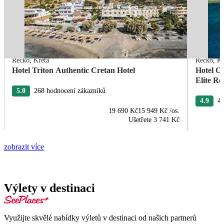
Řecko
,
Kréta
Řecko
,
Kr
Hotel Triton Authentic Cretan Hotel
Hotel O
Elite Re
5.0
268 hodnocení zákazníků
4.9
40
19 690 Kč
15 949 Kč
/os.
Ušetřete
3 741 Kč
zobrazit více
Výlety v destinaci
Využijte skvělé nabídky výletů v destinaci od našich partnerů