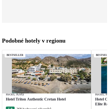
Podobné hotely v regionu
BESTSELLER
BESTSEL
Řecko
,
Kréta
Řecko
,
Kr
Hotel Triton Authentic Cretan Hotel
Hotel O
Elite Re