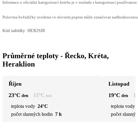
Informace o oficiální kategorizaci hotelu je v souladu s kategorizací používanou 
Polovina hvězdičky uvedená ve slovním popisu může označovat nadhodnocenou n
Kód nabídky:
HER2SIR
Průměrné teploty - Řecko, Kréta,
Heraklion
Říjen
Listopad
23
°C
15
°C
19
°C
1
den
noc
den
teplota vody
24°C
teplota vody
počet slunných hodin
7 h
počet slunnýc