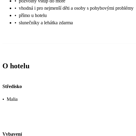
•
pozvolný vstup do moře
•
vhodná i pro nejmenší děti a osoby s pohybovými problémy
•
přímo u hotelu
•
slunečníky a lehátka zdarma
O hotelu
Středisko
•
Malia
Vybavení