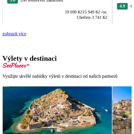
5.0
268 hodnocení zákazníků
4.9
40
19 690 Kč
15 949 Kč
/os.
Ušetřete
3 741 Kč
zobrazit více
Výlety v destinaci
Využijte skvělé nabídky výletů v destinaci od našich partnerů