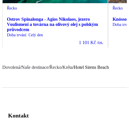
Řecko
Řecko
Ostrov Spinalonga - Agios Nikolaos, jezero
Knóssos
Voulismeni a továrna na olivový olej s polským
Doba trvá
průvodcem
Doba trvání
:
Celý den
1 101 Kč
/os.
Dovolená
/
Naše destinace
/
Řecko
/
Kréta
/
Hotel Sirens Beach
Kontakt