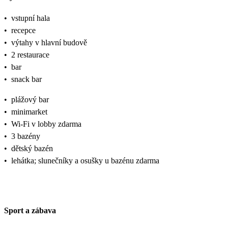
•
vstupní hala
•
recepce
•
výtahy v hlavní budově
•
2 restaurace
•
bar
•
snack bar
•
plážový bar
•
minimarket
•
Wi-Fi v lobby zdarma
•
3 bazény
•
dětský bazén
•
lehátka; slunečníky a osušky u bazénu zdarma
Sport a zábava