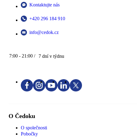
Kontaktujte nás
+420 296 184 910
info@cedok.cz
7:00 - 21:00 /
7 dní v týdnu
O Čedoku
O společnosti
Pobočky