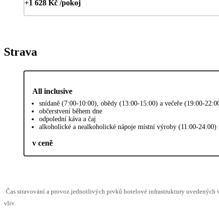
+1 628 Kč /pokoj
Strava
All inclusive
snídaně (7:00-10:00), obědy (13:00-15:00) a večeře (19:00-22:0
občerstvení během dne
odpolední káva a čaj
alkoholické a nealkoholické nápoje místní výroby (11:00-24:00)
v ceně
Čas stravování a provoz jednotlivých prvků hotelové infrastruktury uvedenýc
vliv.