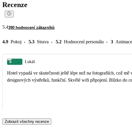
Recenze
5.4
390 hodnocení zákazníků
4.9
Pokoj
5.3
Strava
5.2
Hodnocení personálu
3
Animac
6
Lukáš
Hotel vypadá ve skutečnosti ještě lépe než na fotografiích, což mě 
designových výstřelků, funkční. Skvělé wifi připojení. Blízko do c
Zobrazit všechny recenze