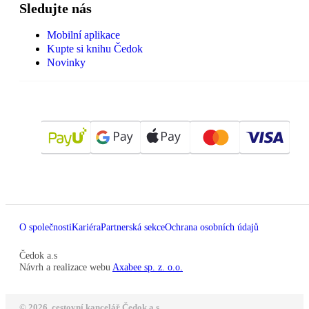
Sledujte nás
Mobilní aplikace
Kupte si knihu Čedok
Novinky
O společnosti
Kariéra
Partnerská sekce
Ochrana osobních údajů
Čedok a.s
Návrh a realizace webu
Axabee sp. z. o.o.
© 2026, cestovní kancelář Čedok a.s.