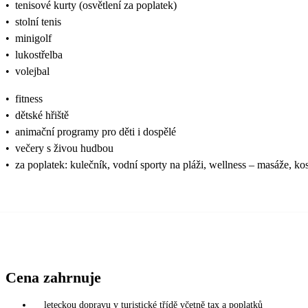
•
tenisové kurty (osvětlení za poplatek)
•
stolní tenis
•
minigolf
•
lukostřelba
•
volejbal
•
fitness
•
dětské hřiště
•
animační programy pro děti i dospělé
•
večery s živou hudbou
•
za poplatek: kulečník, vodní sporty na pláži, wellness – masáže, k
Cena zahrnuje
leteckou dopravu v turistické třídě včetně tax a poplatků