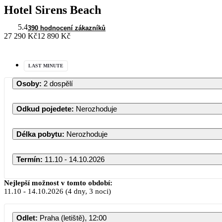
Hotel Sirens Beach
5.4
390 hodnocení zákazníků
27 290 Kč
12 890 Kč
LAST MINUTE
Osoby
:
2 dospělí
Odkud pojedete
:
Nerozhoduje
Délka pobytu
:
Nerozhoduje
Termín
:
11.10 - 14.10.2026
Nejlepší možnost v tomto období:
11.10
-
14.10.2026
(4 dny, 3 noci)
Odlet
:
Praha (letiště), 12:00