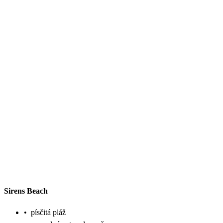
Sirens Beach
•
písčitá pláž