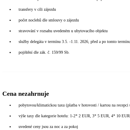
transfery v cíli zájezdu
počet noclehů dle smlouvy o zájezdu
stravování v rozsahu uvedeném u ubytovacího objektu
služby delegáta v termínu 3.5. -1.11. 2026, před a po tomto termín
pojištění dle zák. č. 159/99 Sb.
Cena nezahrnuje
pobytovou/klimatickou taxu (platba v hotovosti / kartou na recepci 
výše taxy dle kategorie hotelu: 1-2* 2 EUR, 3* 5 EUR, 4* 10 EU
uvedené ceny jsou za noc a za pokoj