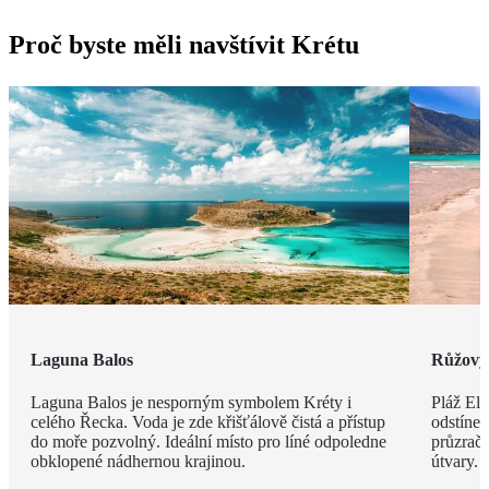
Proč byste měli navštívit Krétu
Laguna Balos
Růžový 
Laguna Balos je nesporným symbolem Kréty i
Pláž Ela
celého Řecka. Voda je zde křišťálově čistá a přístup
odstíne
do moře pozvolný. Ideální místo pro líné odpoledne
průzračn
obklopené nádhernou krajinou.
útvary.