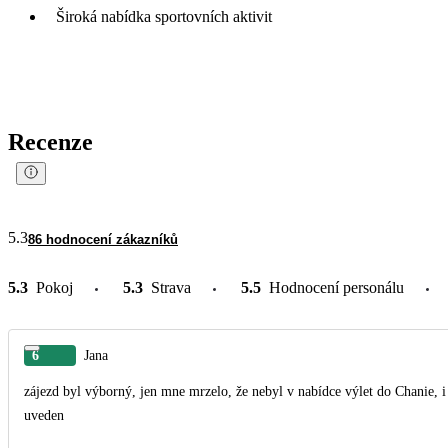
Široká nabídka sportovních aktivit
Recenze
5.3
86 hodnocení zákazníků
5.3
Pokoj
5.3
Strava
5.5
Hodnocení personálu
6
Jana
zájezd byl výborný, jen mne mrzelo, že nebyl v nabídce výlet do Chanie, i 
uveden