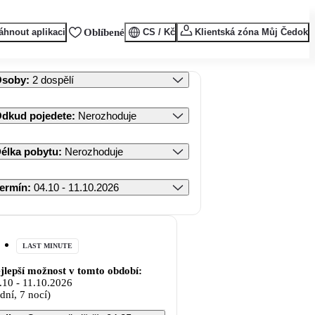
áhnout aplikaci
Oblíbené
CS / Kč
Klientská zóna Můj Čedok
Osoby
:
2 dospělí
dkud pojedete
:
Nerozhoduje
élka pobytu
:
Nerozhoduje
ermín
:
04.10 - 11.10.2026
LAST MINUTE
jlepší možnost v tomto období:
.10
-
11.10.2026
 dní, 7 nocí)