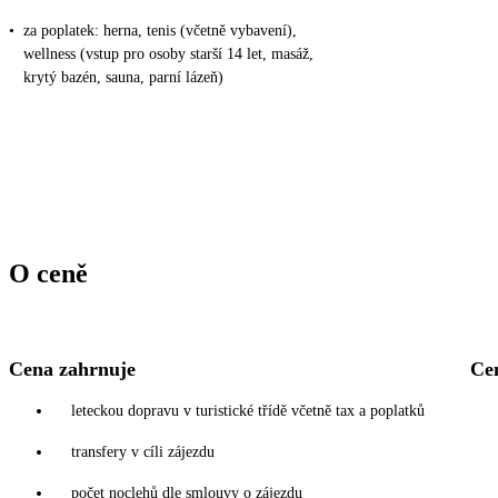
•
za poplatek: herna, tenis (včetně vybavení),
wellness (vstup pro osoby starší 14 let, masáž,
krytý bazén, sauna, parní lázeň)
O ceně
Cena zahrnuje
Ce
leteckou dopravu v turistické třídě včetně tax a poplatků
transfery v cíli zájezdu
počet noclehů dle smlouvy o zájezdu