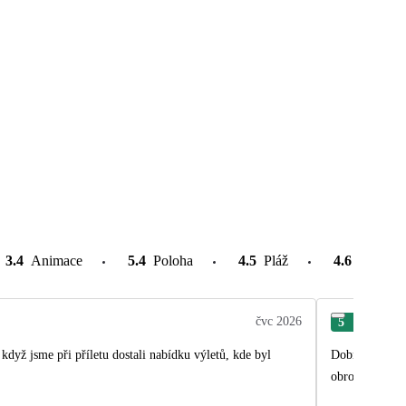
3.4
Animace
5.4
Poloha
4.5
Pláž
4.6
Atrakce
čvc 2026
5
Iva
když jsme při příletu dostali nabídku výletů, kde byl
Dobrá poloha v
obrovské ploc