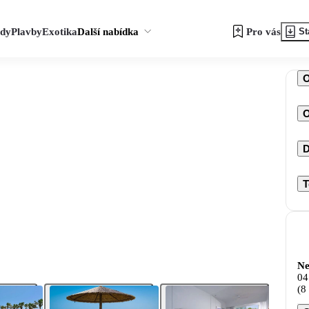
zdy
Plavby
Exotika
Další nabídka
Pro vás
St
O
D
T
Ne
04
(8