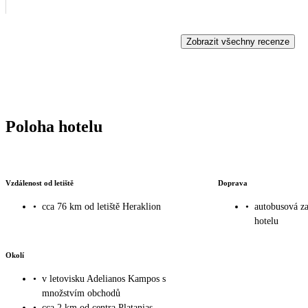
Zobrazit všechny recenze
Poloha hotelu
Vzdálenost od letiště
Doprava
•
cca 76 km od letiště Heraklion
•
autobusová z
hotelu
Okolí
•
v letovisku Adelianos Kampos s
množstvím obchodů
•
cca 2 km od centra Platanias