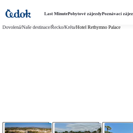
Last Minute
Pobytové zájezdy
Poznávací záje
více fotografií (18)
Dovolená
/
Naše destinace
/
Řecko
/
Kréta
/
Hotel Rethymno Palace