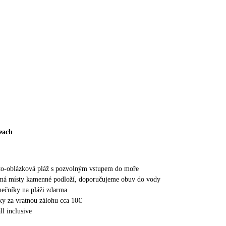
each
ito-oblázková pláž s pozvolným vstupem do moře
má místy kamenné podloží, doporučujeme obuv do vody
unečníky na pláži zdarma
ky za vratnou zálohu cca 10€
ll inclusive