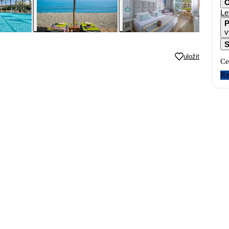
O
Le
P
v
S
uložit
Ce
Re