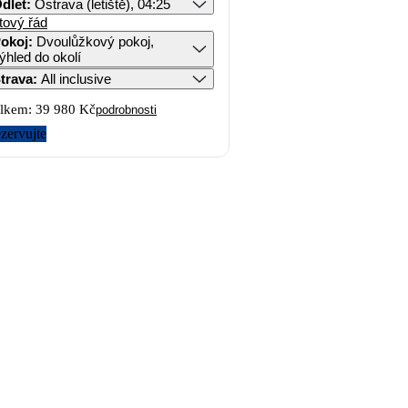
dlet
:
Ostrava (letiště), 04:25
tový řád
okoj
:
Dvoulůžkový pokoj,
ýhled do okolí
trava
:
All inclusive
lkem:
39 980 Kč
podrobnosti
zervujte