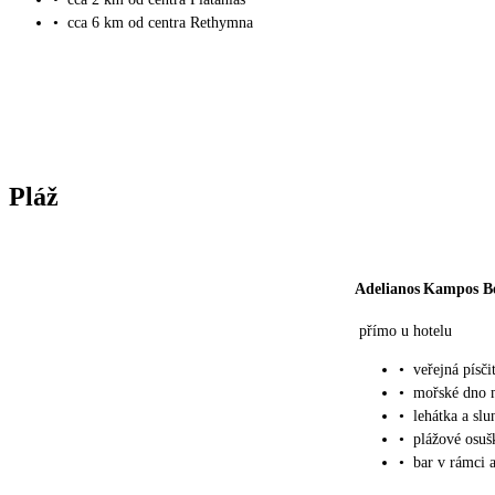
•
cca 6 km od centra Rethymna
Pláž
Adelianos Kampos B
přímo u hotelu
•
veřejná písč
•
mořské dno 
•
lehátka a sl
•
plážové osuš
•
bar v rámci a