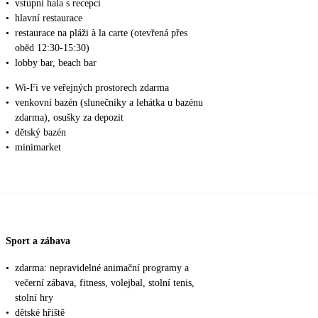
•
vstupní hala s recepcí
•
hlavní restaurace
•
restaurace na pláži à la carte (otevřená přes
oběd 12:30-15:30)
•
lobby bar, beach bar
•
Wi-Fi ve veřejných prostorech zdarma
•
venkovní bazén (slunečníky a lehátka u bazénu
zdarma), osušky za depozit
•
dětský bazén
•
minimarket
Sport a zábava
•
zdarma: nepravidelné animační programy a
večerní zábava, fitness, volejbal, stolní tenis,
stolní hry
•
dětské hřiště