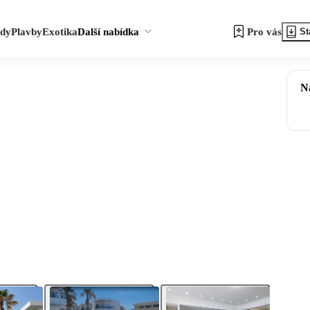
zdy
Plavby
Exotika
Další nabídka
Pro vás
St
N