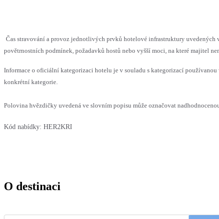
Čas stravování a provoz jednotlivých prvků hotelové infrastruktury uvedenýc
povětrnostních podmínek, požadavků hostů nebo vyšší moci, na které majitel nem
Informace o oficiální kategorizaci hotelu je v souladu s kategorizací používanou 
konkrétní kategorie.
Polovina hvězdičky uvedená ve slovním popisu může označovat nadhodnocenou n
Kód nabídky:
HER2KRI
O destinaci