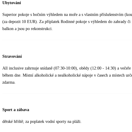
Ubytování
Superior pokoje s bočním výhledem na moře a s vlastním příslušenstvím (ko
(za depozit 10 EUR). Za příplatek Rodinné pokoje s výhledem do zahrady či
balkon a jsou po rekonstrukci.
Stravování
All inclusive zahrnuje snídaně (07:30-10:00), obědy (12:00 - 14:30) a večeře
během dne. Místní alkoholické a nealkoholické nápoje v časech a místech urče
zdarma.
Sport a zábava
dětské hřiště; za poplatek vodní sporty na pláži.