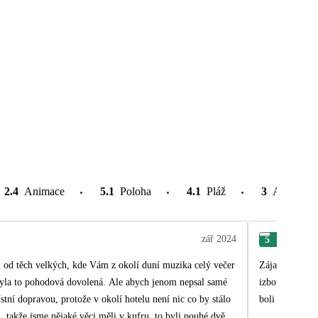
2.4
Animace
5.1
Poloha
4.1
Pláž
3
Atrakce v
zář 2024
5
Ján
l od těch velkých, kde Vám z okolí duní muzika celý večer
Zájazd splnil 
, byla to pohodová dovolená. Ale abych jenom nepsal samé
izbou, ktorá nezodpo
stní dopravou, protože v okolí hotelu není nic co by stálo
boli aj s výbo
, takže jsme nějaké věci měli v kufru, to byli pouhé dvě