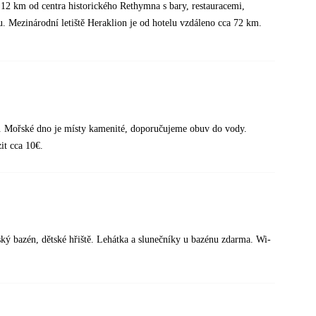
 12 km od centra historického Rethymna s bary, restauracemi,
u. Mezinárodní letiště Heraklion je od hotelu vzdáleno cca 72 km.
u. Mořské dno je místy kamenité, doporučujeme obuv do vody.
it cca 10€.
ětský bazén, dětské hřiště. Lehátka a slunečníky u bazénu zdarma. Wi-