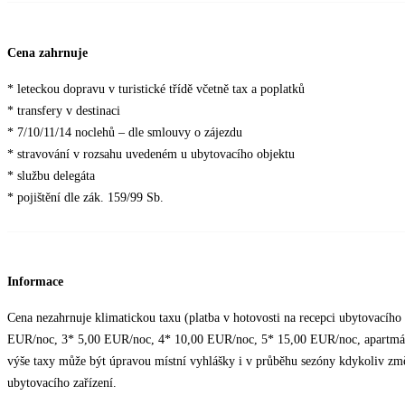
Cena zahrnuje
* leteckou dopravu v turistické třídě včetně tax a poplatků
* transfery v destinaci
* 7/10/11/14 noclehů – dle smlouvy o zájezdu
* stravování v rozsahu uvedeném u ubytovacího objektu
* službu delegáta
* pojištění dle zák. 159/99 Sb.
Informace
Cena nezahrnuje klimatickou taxu (platba v hotovosti na recepci ubytovacího z
EUR/noc, 3* 5,00 EUR/noc, 4* 10,00 EUR/noc, 5* 15,00 EUR/noc, apartmán
výše taxy může být úpravou místní vyhlášky i v průběhu sezóny kdykoliv změ
ubytovacího zařízení.