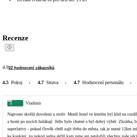
Recenze
4.9
22 hodnocení zákazníků
4.5
Pokoj
4.7
Strava
4.7
Hodnocení personálu
5
Vladimír
Naprosto skvělá dovolená u moře. Menší hotel ve kterém byl klid na rozdí
a hosté po nocích hulákají. Jídlo bylo chutné a byl dobrý výběr. Zkrátka
superlativy - pokud člověk chtěl zajít třeba do města, tak je nutné 12km mí
ke koukání, na pokoji jedna skříň kam jsme ani neuložili všechny naše věci