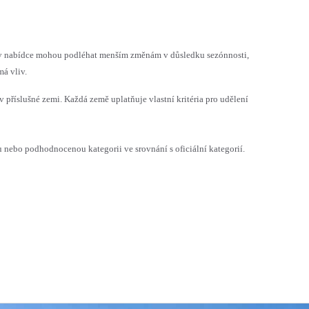
h v nabídce mohou podléhat menším změnám v důsledku sezónnosti,
á vliv.
v příslušné zemi. Každá země uplatňuje vlastní kritéria pro udělení
ebo podhodnocenou kategorii ve srovnání s oficiální kategorií.