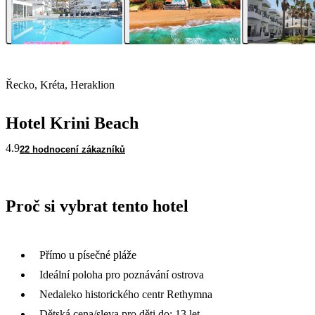
Řecko, Kréta, Heraklion
Hotel Krini Beach
4.9
22 hodnocení zákazníků
Proč si vybrat tento hotel
Přímo u písečné pláže
Ideální poloha pro poznávání ostrova
Nedaleko historického centr Rethymna
Dětská cena/sleva pro děti do: 13 let