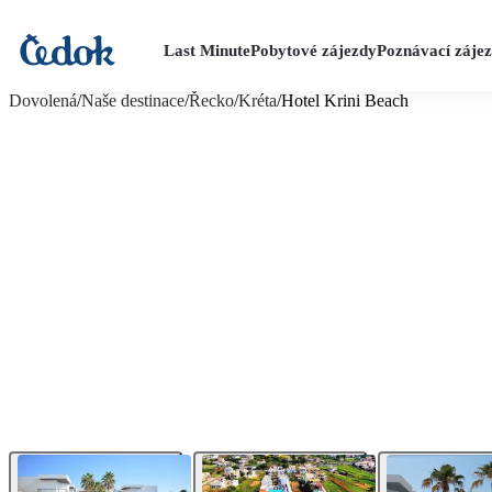
Last Minute
Pobytové zájezdy
Poznávací záje
více fotografií (20)
Dovolená
/
Naše destinace
/
Řecko
/
Kréta
/
Hotel Krini Beach