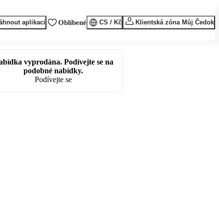
áhnout aplikaci
Oblíbené
CS / Kč
Klientská zóna Můj Čedok
abídka vyprodána. Podívejte se na
podobné nabídky.
Podívejte se