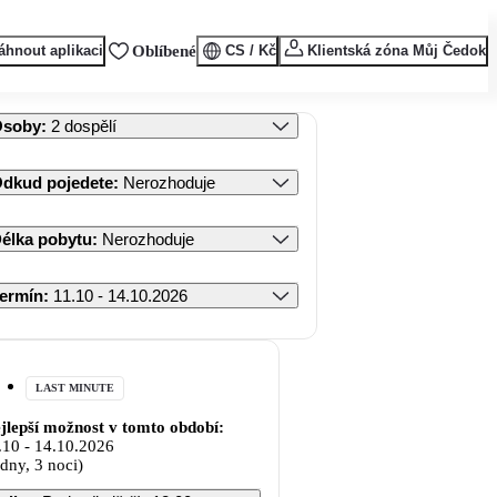
áhnout aplikaci
Oblíbené
CS / Kč
Klientská zóna Můj Čedok
Osoby
:
2 dospělí
dkud pojedete
:
Nerozhoduje
élka pobytu
:
Nerozhoduje
ermín
:
11.10 - 14.10.2026
LAST MINUTE
jlepší možnost v tomto období:
.10
-
14.10.2026
 dny, 3 noci)