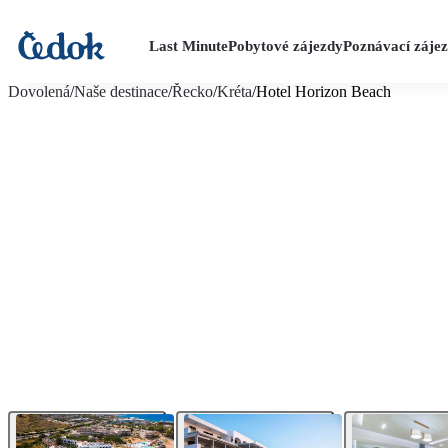
Last Minute
Pobytové zájezdy
Poznávací záje
více fotografií (36)
Dovolená
/
Naše destinace
/
Řecko
/
Kréta
/
Hotel Horizon Beach