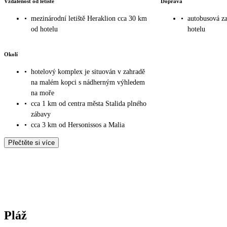
Vzdálenost od letiště
Doprava
•
mezinárodní letiště Heraklion cca 30 km
•
autobusová z
od hotelu
hotelu
Okolí
•
hotelový komplex je situován v zahradě
na malém kopci s nádherným výhledem
na moře
•
cca 1 km od centra města Stalida plného
zábavy
•
cca 3 km od Hersonissos a Malia
Přečtěte si více
Pláž