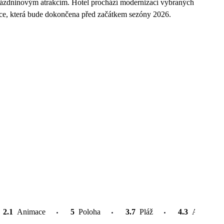
rázdninovým atrakcím. Hotel prochází modernizací vybraných
race, která bude dokončena před začátkem sezóny 2026.
2.1
Animace
5
Poloha
3.7
Pláž
4.3
Atrakce v