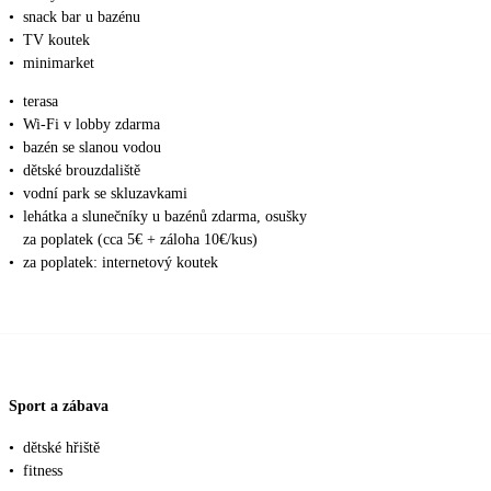
•
snack bar u bazénu
•
TV koutek
•
minimarket
•
terasa
•
Wi-Fi v lobby zdarma
•
bazén se slanou vodou
•
dětské brouzdaliště
•
vodní park se skluzavkami
•
lehátka a slunečníky u bazénů zdarma, osušky
za poplatek (cca 5€ + záloha 10€/kus)
•
za poplatek: internetový koutek
Sport a zábava
•
dětské hřiště
•
fitness