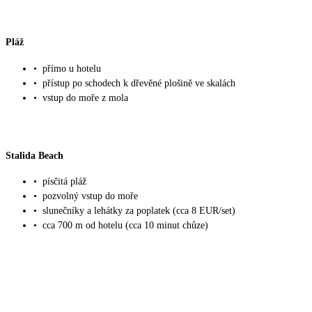
Pláž
•
přímo u hotelu
•
přístup po schodech k dřevěné plošině ve skalách
•
vstup do moře z mola
Stalida Beach
•
písčitá pláž
•
pozvolný vstup do moře
•
slunečníky a lehátky za poplatek (cca 8 EUR/set)
•
cca 700 m od hotelu (cca 10 minut chůze)