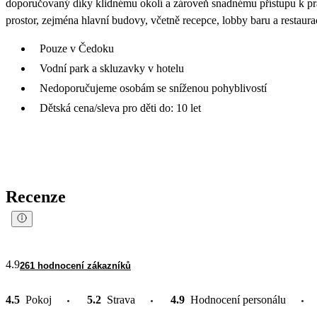
doporučovaný díky klidnému okolí a zároveň snadnému přístupu k p
prostor, zejména hlavní budovy, včetně recepce, lobby baru a restau
Pouze v Čedoku
Vodní park a skluzavky v hotelu
Nedoporučujeme osobám se sníženou pohyblivostí
Dětská cena/sleva pro děti do: 10 let
Recenze
4.9
261 hodnocení zákazníků
4.5
Pokoj
5.2
Strava
4.9
Hodnocení personálu