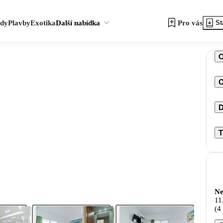
zdy
Plavby
Exotika
Další nabídka
Pro vás
St
O
D
T
Ne
11
(4