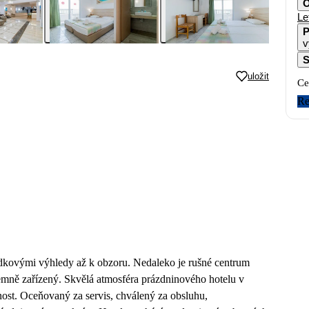
O
Le
P
v
S
uložit
Ce
Re
kovými výhledy až k obzoru. Nedaleko je rušné centrum
jemně zařízený. Skvělá atmosféra prázdninového hotelu v
nost. Oceňovaný za servis, chválený za obsluhu,