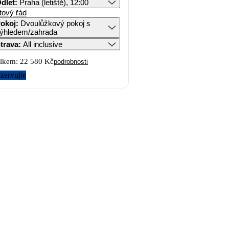
dlet
:
Praha (letiště), 12:00
tový řád
okoj
:
Dvoulůžkový pokoj s
ýhledem/zahrada
trava
:
All inclusive
lkem:
22 580 Kč
podrobnosti
zervujte