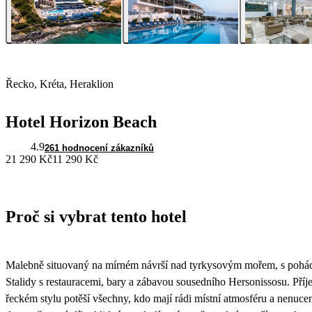
Řecko, Kréta, Heraklion
Hotel Horizon Beach
4.9
261 hodnocení zákazníků
21 290 Kč
11 290 Kč
Proč si vybrat tento hotel
Malebně situovaný na mírném návrší nad tyrkysovým mořem, s pohád
Stalidy s restauracemi, bary a zábavou sousedního Hersonissosu. Pří
řeckém stylu potěší všechny, kdo mají rádi místní atmosféru a nenuce