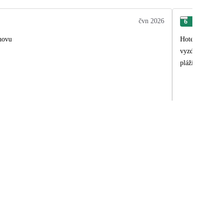
čvn 2026
6
Mar
novu
Hotel nás veli
vyzdvihnout vý
pláží s komple