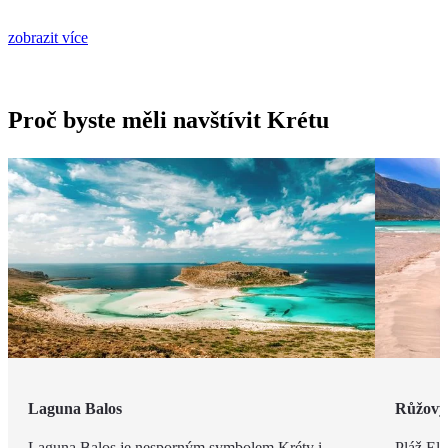
zobrazit více
Proč byste měli navštívit Krétu
Laguna Balos
Růžový 
Laguna Balos je nesporným symbolem Kréty i
Pláž Ela