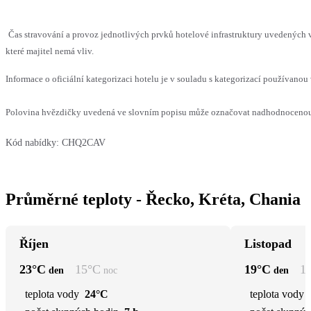
Čas stravování a provoz jednotlivých prvků hotelové infrastruktury uvedenýc
které majitel nemá vliv.
Informace o oficiální kategorizaci hotelu je v souladu s kategorizací používanou 
Polovina hvězdičky uvedená ve slovním popisu může označovat nadhodnocenou n
Kód nabídky:
CHQ2CAV
Průměrné teploty - Řecko, Kréta, Chania
Říjen
Listopad
23
°C
15
°C
19
°C
1
den
noc
den
teplota vody
24°C
teplota vody