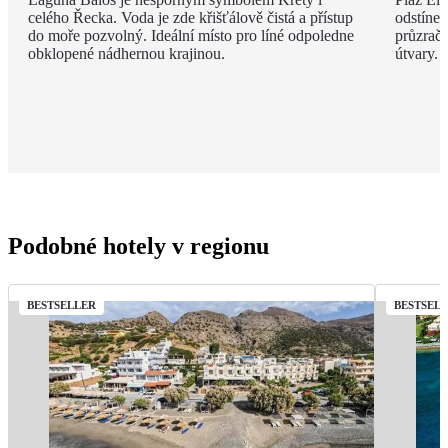
celého Řecka. Voda je zde křišťálově čistá a přístup
odstíne
do moře pozvolný. Ideální místo pro líné odpoledne
průzračn
obklopené nádhernou krajinou.
útvary.
Podobné hotely v regionu
BESTSELLER
BESTSEL