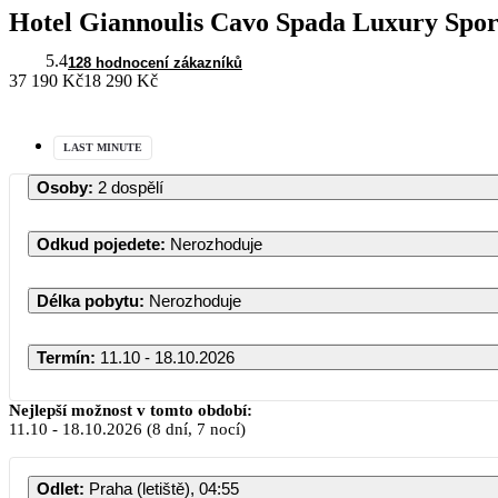
Hotel Giannoulis Cavo Spada Luxury Spor
5.4
128 hodnocení zákazníků
37 190 Kč
18 290 Kč
LAST MINUTE
Osoby
:
2 dospělí
Odkud pojedete
:
Nerozhoduje
Délka pobytu
:
Nerozhoduje
Termín
:
11.10 - 18.10.2026
Nejlepší možnost v tomto období:
11.10
-
18.10.2026
(8 dní, 7 nocí)
Odlet
:
Praha (letiště), 04:55