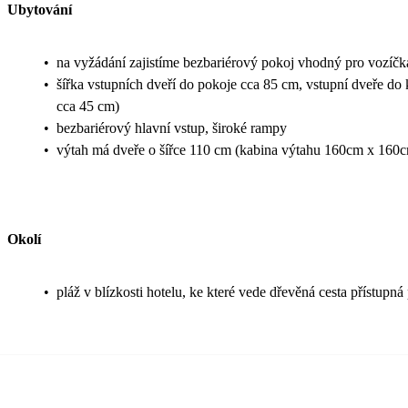
Ubytování
•
na vyžádání zajistíme bezbariérový pokoj vhodný pro vozíčk
•
šířka vstupních dveří do pokoje cca 85 cm, vstupní dveře d
cca 45 cm)
•
bezbariérový hlavní vstup, široké rampy
•
výtah má dveře o šířce 110 cm (kabina výtahu 160cm x 160
Okolí
•
pláž v blízkosti hotelu, ke které vede dřevěná cesta přístupná