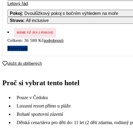
Letový řád
Pokoj
:
Dvoulůžkový pokoj s bočním výhledem na moře
Strava
:
All inclusive
MÁME UŽ JEN 2 POKOJE
Celkem:
36 580 Kč
podrobnosti
Rezervujte
uložit do oblíbených
Proč si vybrat tento hotel
Pouze v Čedoku
Luxusní rezort přímo u pláže
Bohaté sportovní zázemí
Dětská cena/sleva pro děti do: 11 let (2 děti zdarma, rodinný p