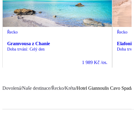
Řecko
Řecko
Gramvousa z Chanie
Elafonis
Doba trvání
:
Celý den
Doba trvá
1 989 Kč
/os.
Dovolená
/
Naše destinace
/
Řecko
/
Kréta
/
Hotel Giannoulis Cavo Spada 