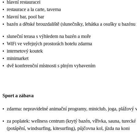
•
hlavní restauracei
•
restaurace a la carte, taverna
•
hlavní bar, pool bar
•
bazén a dětské brouzdaliště (slunečníky, lehátka a osušky u bazénu
•
sluneční terasa s výhledem na bazén a moře
•
WiFi ve veřejných prostorách hotelu zdarma
•
internetový koutek
•
minimarket
•
dvě konferenční místnosti s plným vybavením
Sport a zábava
•
zdarma: nepravidelné animační programy, miniclub, joga, plážový vo
•
za poplatek: wellness centrum (krytý bazén, vířivka, sauna, turecké
(potápění, windsurfing, kitesurfing), půjčovna kol, jízda na koni