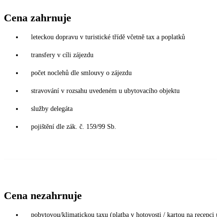
Cena zahrnuje
leteckou dopravu v turistické třídě včetně tax a poplatků
transfery v cíli zájezdu
počet noclehů dle smlouvy o zájezdu
stravování v rozsahu uvedeném u ubytovacího objektu
služby delegáta
pojištění dle zák. č. 159/99 Sb.
Cena nezahrnuje
pobytovou/klimatickou taxu (platba v hotovosti / kartou na recepci 