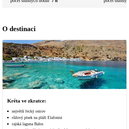
počet slunných hodin
7 h
počet slunnýc
O destinaci
Kréta ve zkratce:
největší řecký ostrov
růžový písek na pláži Elafonisi
rajská laguna Balos