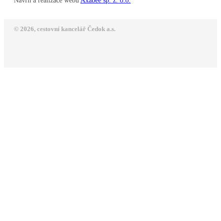
Návrh a realizace webu
Axabee sp. z. o.o.
© 2026, cestovní kancelář Čedok a.s.