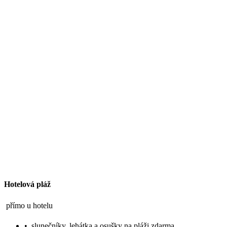
Hotelová pláž
přímo u hotelu
•
slunečníky, lehátka a osušky na pláži zdarma