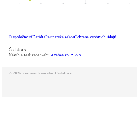
O společnosti
Kariéra
Partnerská sekce
Ochrana osobních údajů
Čedok a.s
Návrh a realizace webu
Axabee sp. z. o.o.
© 2026, cestovní kancelář Čedok a.s.