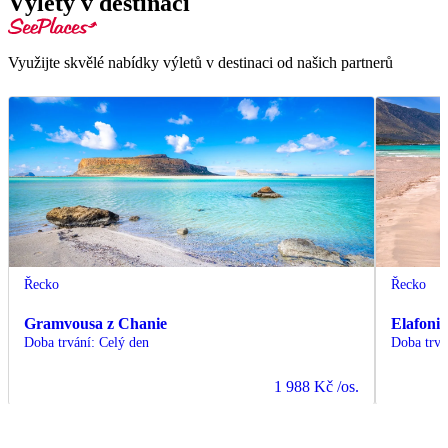
Výlety v destinaci
Využijte skvělé nabídky výletů v destinaci od našich partnerů
Řecko
Řecko
Gramvousa z Chanie
Elafonis
Doba trvání
:
Celý den
Doba trvá
1 988 Kč
/os.