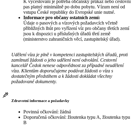
K vycestování je potřeba občanský průkaz nebo cestovní
pas platný minimálně po dobu pobytu. Vízum není od
vstupu České republiky do Evropské unie nutné.
Informace pro občany ostatních zemí:
Údaje o pasových a vízových požadavcích včetně
přibližných lhůt pro vyřízení víz pro občany třetích zemí
jsou k dispozici u příslušných úřadů třetí země
(ministerstvo zahraničních věcí, zastupitelský úřad).
Udělení víza je plně v kompetenci zastupitelských úřadů, proti
zamítnutí žádosti o jeho udělení není odvolání. Cestovní
kancelář Čedok nenese odpovědnost za případné neudělení
víza. Klientům doporučujeme podávat žádosti o víza s
dostatečným předstihem a k žádosti dokládat všechny
požadované dokumenty.
Zdravotní informace a požadavky
Povinná očkování: žádná
Doporučená očkování: žloutenka typu A, žloutenka typu
B