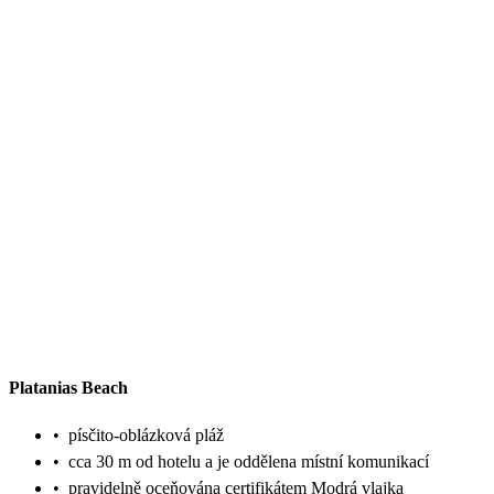
Platanias Beach
•
písčito-oblázková pláž
•
cca 30 m od hotelu a je oddělena místní komunikací
•
pravidelně oceňována certifikátem Modrá vlajka