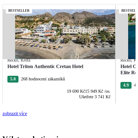
BESTSELLER
BESTSEL
Řecko
,
Kréta
Řecko
,
Kr
Hotel Triton Authentic Cretan Hotel
Hotel O
Elite Re
5.0
268 hodnocení zákazníků
4.9
40
19 690 Kč
15 949 Kč
/os.
Ušetřete
3 741 Kč
zobrazit více