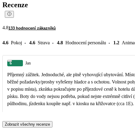
Recenze
4.8
133 hodnocení zákazníků
4.6
Pokoj
4.6
Strava
4.8
Hodnocení personálu
1.2
Anima
6
Jan
Příjemný zážitek. Jednoduché, ale plně vyhovující ubytování. Místo
běžné požadavky/prosby vyřešeny hladce a s ochotou. Volnost pohybu
v popisu místa), zkrátka pokračujete po příjezdové cestě k hotelu dá
písku. Boty do vody nejsou potřeba, pokud nejste extrémně citliv
půlhodinu, jízdenku koupíte např. v kiosku na křižovatce (cca 1E).
olivových hájů a do kopců, např. soutěska Myli Gorge (cca 3 km).
Zobrazit všechny recenze