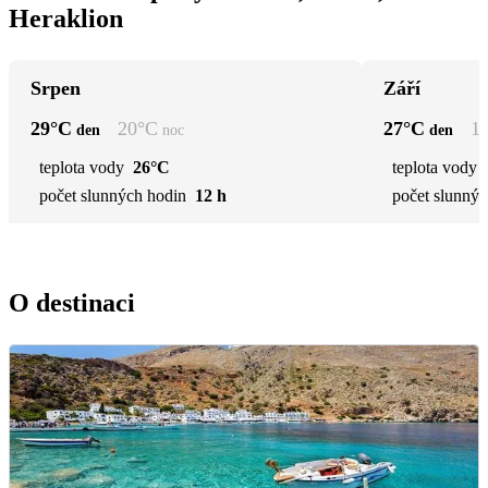
Heraklion
Srpen
Září
29
°C
20
°C
27
°C
1
den
noc
den
teplota vody
26°C
teplota vody
počet slunných hodin
12 h
počet slunnýc
O destinaci