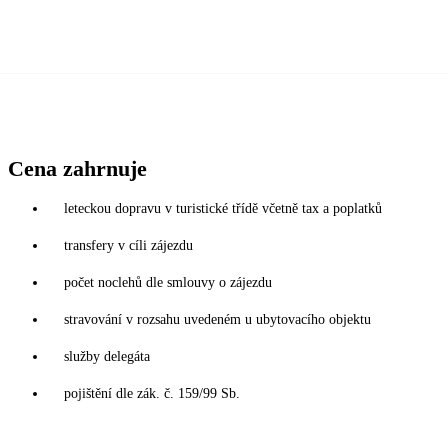
Cena zahrnuje
leteckou dopravu v turistické třídě včetně tax a poplatků
transfery v cíli zájezdu
počet noclehů dle smlouvy o zájezdu
stravování v rozsahu uvedeném u ubytovacího objektu
služby delegáta
pojištění dle zák. č. 159/99 Sb.