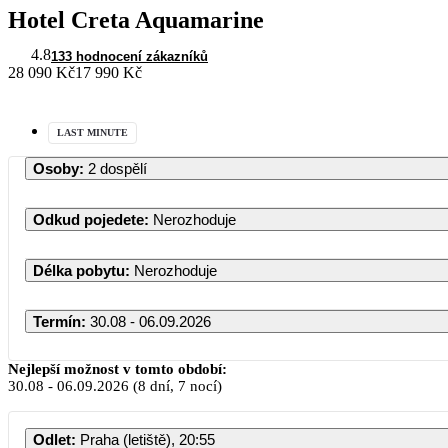
Hotel Creta Aquamarine
4.8
133 hodnocení zákazníků
28 090 Kč
17 990 Kč
LAST MINUTE
Osoby
:
2 dospělí
Odkud pojedete
:
Nerozhoduje
Délka pobytu
:
Nerozhoduje
Termín
:
30.08 - 06.09.2026
Nejlepší možnost v tomto období:
30.08
-
06.09.2026
(8 dní, 7 nocí)
Odlet
:
Praha (letiště), 20:55