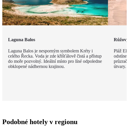
Laguna Balos
Růžový 
Laguna Balos je nesporným symbolem Kréty i
Pláž Ela
celého Řecka. Voda je zde křišťálově čistá a přístup
odstíne
do moře pozvolný. Ideální místo pro líné odpoledne
průzračn
obklopené nádhernou krajinou.
útvary.
Podobné hotely v regionu