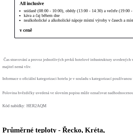
All inclusive
snídaně (08:00 - 10:00), obědy (13:00 - 14:30) a večeře (19:00 
káva a čaj během dne
nealkoholické a alkoholické nápoje místní výroby v časech a mís
v ceně
Čas stravování a provoz jednotlivých prvků hotelové infrastruktury uvedenýc
majitel nemá vliv.
Informace o oficiální kategorizaci hotelu je v souladu s kategorizací používanou 
Polovina hvězdičky uvedená ve slovním popisu může označovat nadhodnocenou n
Kód nabídky:
HER2AQM
Průměrné teploty - Řecko, Kréta,