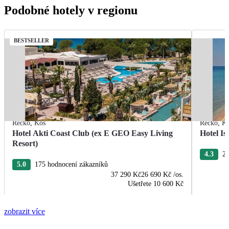
Podobné hotely v regionu
BESTSELLER
Řecko
,
Kos
Řecko
,
K
Hotel Akti Coast Club (ex E GEO Easy Living
Hotel I
Resort)
4.3
28
5.0
175 hodnocení zákazníků
37 290 Kč
26 690 Kč
/os.
Ušetřete
10 600 Kč
zobrazit více