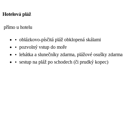
Hotelová pláž
přímo u hotelu
•
oblázkovo-písčitá pláž obklopená skálami
•
pozvolný vstup do moře
•
lehátka a slunečníky zdarma, plážové osušky zdarma
•
sestup na pláž po schodech (či prudký kopec)