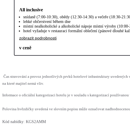
All inclusive
snídaně (7:00-10:30), obědy (12:30-14:30) a večeře (18:30-21:3
lehké občerstvení během dne
místní nealkoholické a alkoholické nápoje místní výroby (10:00
hotel vyžaduje v restauraci formální oblečení (pánové dlouhé ka
zobrazit podrobnosti
v ceně
Čas stravování a provoz jednotlivých prvků hotelové infrastruktury uvedenýc
na které majitel nemá vliv.
Informace o oficiální kategorizaci hotelu je v souladu s kategorizací používanou 
Polovina hvězdičky uvedená ve slovním popisu může označovat nadhodnocenou n
Kód nabídky:
KGS2AMM