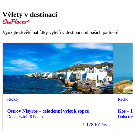
Výlety v destinaci
Využijte skvělé nabídky výletů v destinaci od našich partnerů
Řecko
Řecko
Ostrov Nisyros – celodenní výlet k sopce
Kos – Is
Doba trvání
:
8 hodin
Doba trvá
1 178 Kč
/os.