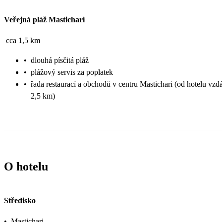
Veřejná pláž Mastichari
cca 1,5 km
•
dlouhá písčitá pláž
•
plážový servis za poplatek
•
řada restaurací a obchodů v centru Mastichari (od hotelu vzd
2,5 km)
O hotelu
Středisko
•
Mastichari