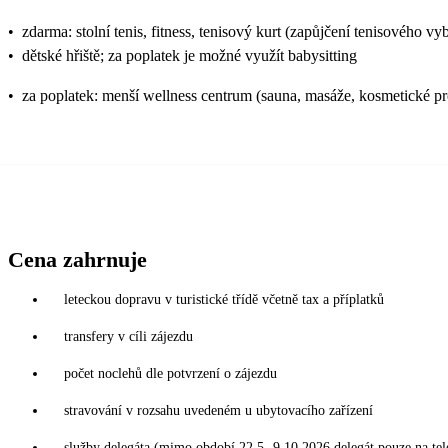
•
zdarma: stolní tenis, fitness, tenisový kurt (zapůjčení tenisového vy
•
dětské hřiště; za poplatek je možné využít babysitting
•
za poplatek: menší wellness centrum (sauna, masáže, kosmetické p
Cena zahrnuje
leteckou dopravu v turistické třídě včetně tax a příplatků
transfery v cíli zájezdu
počet noclehů dle potvrzení o zájezdu
stravování v rozsahu uvedeném u ubytovacího zařízení
služby delegáta (mimo období 22.5.-9.10.2026 delegát pouze na tel