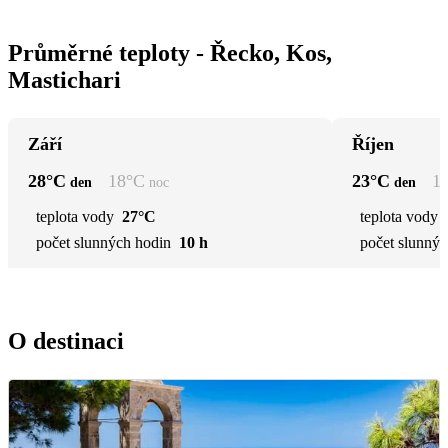
Průměrné teploty - Řecko, Kos,
Mastichari
Září
Říjen
28
°C
18
°C
23
°C
1
den
noc
den
teplota vody
27°C
teplota vody
počet slunných hodin
10 h
počet slunnýc
O destinaci