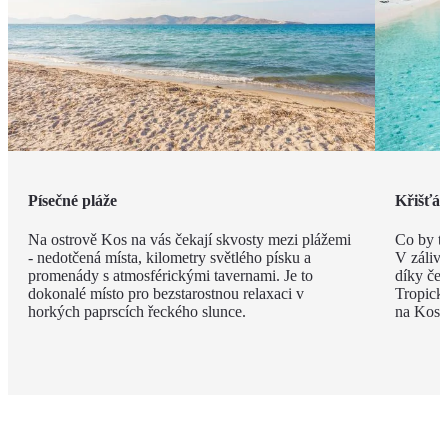
Písečné pláže
Křišťál
Na ostrově Kos na vás čekají skvosty mezi plážemi
Co by t
- nedotčená místa, kilometry světlého písku a
V zálivu
promenády s atmosférickými tavernami. Je to
díky če
dokonalé místo pro bezstarostnou relaxaci v
Tropick
horkých paprscích řeckého slunce.
na Kosu 