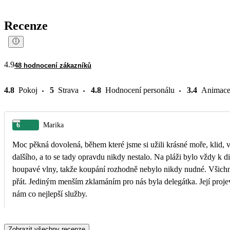
Recenze
4.9
48 hodnocení zákazníků
4.8
Pokoj
5
Strava
4.8
Hodnocení personálu
3.4
Animac
6
Marika
Moc pěkná dovolená, během které jsme si užili krásné moře, klid,
dalšího, a to se tady opravdu nikdy nestalo. Na pláži bylo vždy k d
houpavé vlny, takže koupání rozhodně nebylo nikdy nudné. Všichni zaměstnanci se chovali velmi profesionálně a ochotně nám vyhověli ve všem, co jsme si jen mohli
přát. Jediným menším zklamáním pro nás byla delegátka. Její proje
nám co nejlepší služby.
Zobrazit všechny recenze