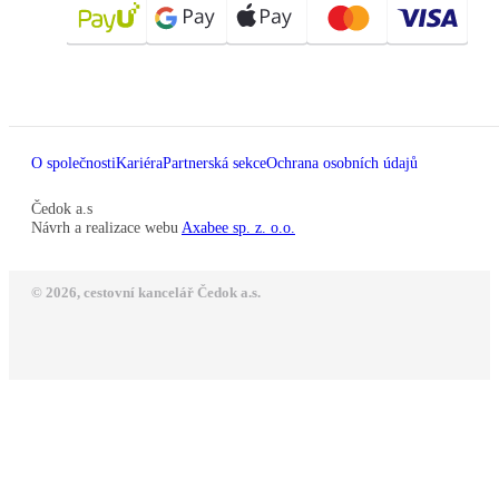
O společnosti
Kariéra
Partnerská sekce
Ochrana osobních údajů
Čedok a.s
Návrh a realizace webu
Axabee sp. z. o.o.
© 2026, cestovní kancelář Čedok a.s.