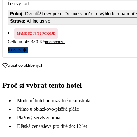
Letový řád
Pokoj
:
Dvoulůžkový pokoj Deluxe s bočním výhledem na moře
Strava
:
All inclusive
MÁME UŽ JEN 2 POKOJE
Celkem:
46 380 Kč
podrobnosti
Rezervujte
uložit do oblíbených
Proč si vybrat tento hotel
Moderní hotel po rozsáhlé rekonstrukci
Přímo u oblázkovo-písčité pláže
Plážový servis zdarma
Dětská cena/sleva pro dítě do: 12 let