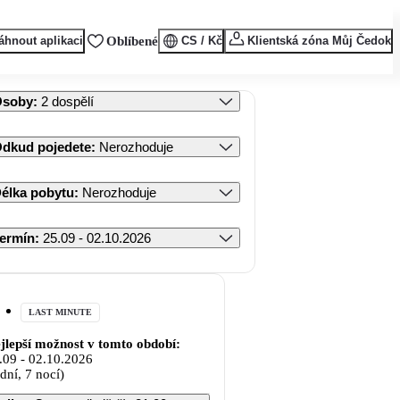
áhnout aplikaci
Oblíbené
CS / Kč
Klientská zóna Můj Čedok
Osoby
:
2 dospělí
dkud pojedete
:
Nerozhoduje
élka pobytu
:
Nerozhoduje
ermín
:
25.09 - 02.10.2026
LAST MINUTE
jlepší možnost v tomto období:
.09
-
02.10.2026
 dní, 7 nocí)