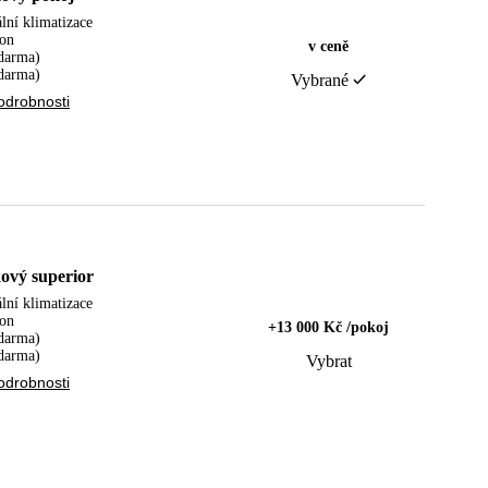
lní klimatizace
fon
v ceně
zdarma)
darma)
Vybrané
odrobnosti
ový superior
lní klimatizace
fon
+13 000 Kč /pokoj
zdarma)
darma)
Vybrat
odrobnosti