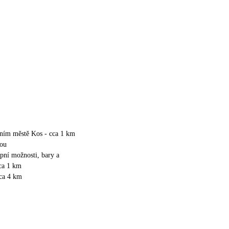
vním městě Kos - cca 1 km
kou
upní možnosti, bary a
cca 1 km
cca 4 km