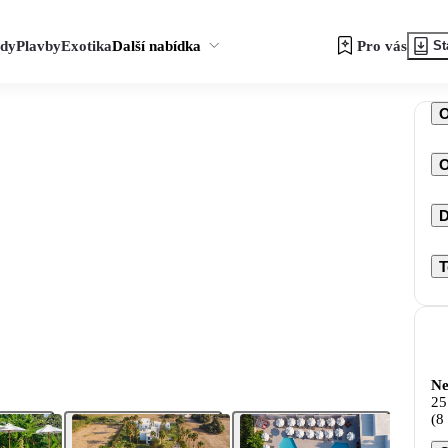
zdy
Plavby
Exotika
Další nabídka
Pro vás
St
O
D
T
Ne
25
(8