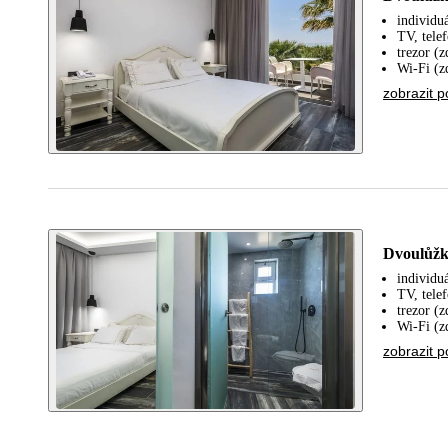
individuá
TV, tele
trezor (
Wi-Fi (z
zobrazit p
Dvoulůžk
individuá
TV, tele
trezor (
Wi-Fi (z
zobrazit p