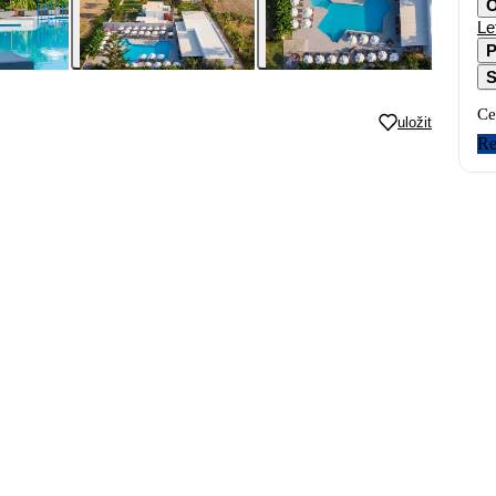
O
Le
P
S
Ce
uložit
Re