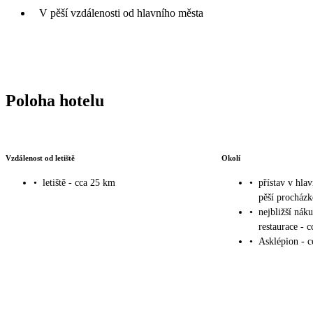
V pěší vzdálenosti od hlavního města
Poloha hotelu
Vzdálenost od letiště
Okolí
•
letiště - cca 25 km
•
přístav v hla
pěší procház
•
nejbližší nák
restaurace - 
•
Asklépion - 