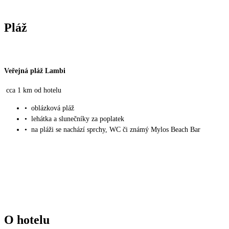
Pláž
Veřejná pláž Lambi
cca 1 km od hotelu
•
oblázková pláž
•
lehátka a slunečníky za poplatek
•
na pláži se nachází sprchy, WC či známý Mylos Beach Bar
O hotelu