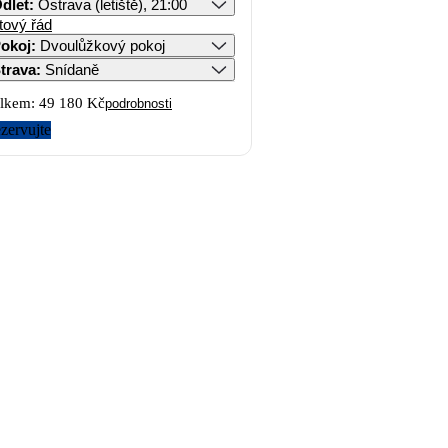
dlet
:
Ostrava (letiště), 21:00
tový řád
okoj
:
Dvoulůžkový pokoj
trava
:
Snídaně
lkem:
49 180 Kč
podrobnosti
zervujte