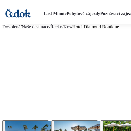
Last Minute
Pobytové zájezdy
Poznávací záje
více fotografií (19)
Dovolená
/
Naše destinace
/
Řecko
/
Kos
/
Hotel Diamond Boutique