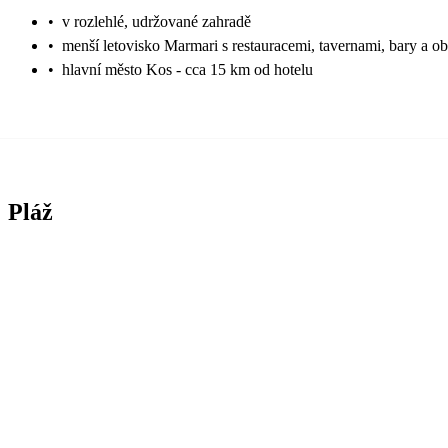
•
v rozlehlé, udržované zahradě
•
menší letovisko Marmari s restauracemi, tavernami, bary a o
•
hlavní město Kos - cca 15 km od hotelu
Pláž