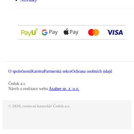
O společnosti
Kariéra
Partnerská sekce
Ochrana osobních údajů
Čedok a.s
Návrh a realizace webu
Axabee sp. z. o.o.
© 2026, cestovní kancelář Čedok a.s.