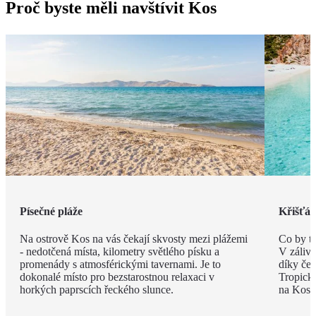
Proč byste měli navštívit Kos
Písečné pláže
Křišťál
Na ostrově Kos na vás čekají skvosty mezi plážemi
Co by t
- nedotčená místa, kilometry světlého písku a
V zálivu
promenády s atmosférickými tavernami. Je to
díky če
dokonalé místo pro bezstarostnou relaxaci v
Tropick
horkých paprscích řeckého slunce.
na Kosu 