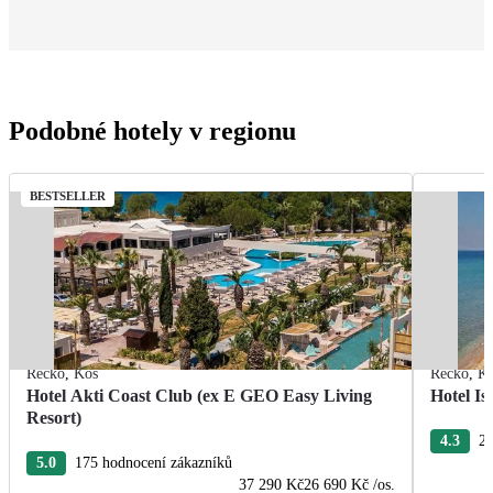
Podobné hotely v regionu
BESTSELLER
Řecko
,
Kos
Řecko
,
K
Hotel Akti Coast Club (ex E GEO Easy Living
Hotel I
Resort)
4.3
28
5.0
175 hodnocení zákazníků
37 290 Kč
26 690 Kč
/os.