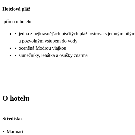
Hotelová pláž
přímo u hotelu
•
jedna z nejkrásnějších písčitých pláží ostrova s jemným bílý
a pozvolným vstupem do vody
•
oceněná Modrou vlajkou
•
slunečníky, lehátka a osušky zdarma
O hotelu
Středisko
•
Marmari