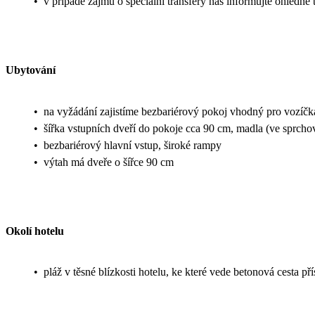
•
v případě zájmu o speciální transfery nás informujte ohledn
Ubytování
•
na vyžádání zajistíme bezbariérový pokoj vhodný pro vozíčk
•
šířka vstupních dveří do pokoje cca 90 cm, madla (ve spr
•
bezbariérový hlavní vstup, široké rampy
•
výtah má dveře o šířce 90 cm
Okolí hotelu
•
pláž v těsné blízkosti hotelu, ke které vede betonová cesta př